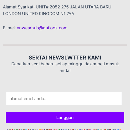
Alamat Syarikat: UNIT# 2052 275 JALAN UTARA BARU
LONDON UNITED KINGDOM N1 7AA
E-mel:
anwearhub@outlook.com
SERTAI NEWSLWTTER KAMI
Dapatkan seni baharu setiap minggu dalam peti masuk
anda!
E
-
m
e
Langgan
l
*