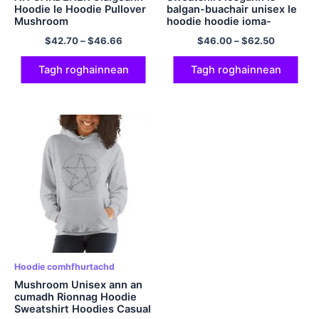
Hoodie le Hoodie Pullover
balgan-buachair unisex le
Mushroom
hoodie hoodie ioma-
dhathach
$
42.70
–
$
46.66
$
46.00
–
$
62.50
Tagh roghainnean
Tagh roghainnean
Hoodie comhfhurtachd
Mushroom Unisex ann an
cumadh Rionnag Hoodie
Sweatshirt Hoodies Casual