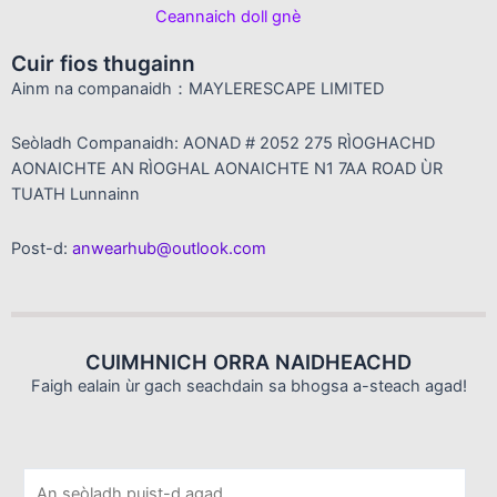
Ceannaich doll gnè
Cuir fios thugainn
Ainm na companaidh：MAYLERESCAPE LIMITED
Seòladh Companaidh: AONAD # 2052 275 RÌOGHACHD
AONAICHTE AN RÌOGHAL AONAICHTE N1 7AA ROAD ÙR
TUATH Lunnainn
Post-d:
anwearhub@outlook.com
CUIMHNICH ORRA NAIDHEACHD
Faigh ealain ùr gach seachdain sa bhogsa a-steach agad!
P