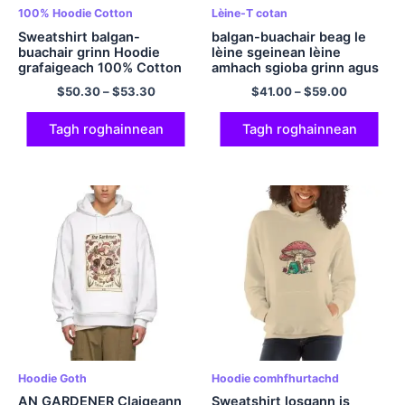
100% Hoodie Cotton
Lèine-T cotan
Sweatshirt balgan-
balgan-buachair beag le
buachair grinn Hoodie
lèine sgeinean lèine
grafaigeach 100% Cotton
amhach sgioba grinn agus
ioma-dath
oilbheumach ioma-dath
$
50.30
–
$
53.30
$
41.00
–
$
59.00
Tagh roghainnean
Tagh roghainnean
Hoodie Goth
Hoodie comhfhurtachd
AN GARDENER Claigeann
Sweatshirt losgann is