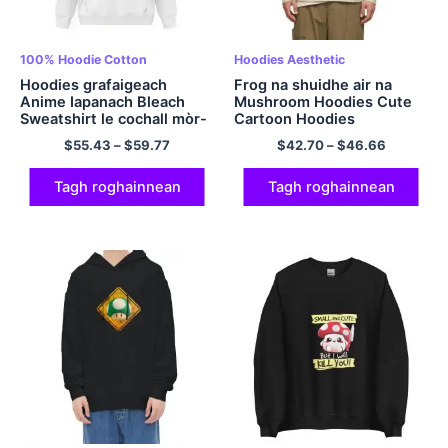
100% Hoodie Cotton
Hoodies Aesthetic
Hoodies grafaigeach
Frog na shuidhe air na
Anime Iapanach Bleach
Mushroom Hoodies Cute
Sweatshirt le cochall mòr-
Cartoon Hoodies
mheudach hoodies EU
Sweatshirt
$
55.43
–
$
59.77
$
42.70
–
$
46.66
Hoodies Polyester Hoodie
Multicolor
Tagh roghainnean
Tagh roghainnean