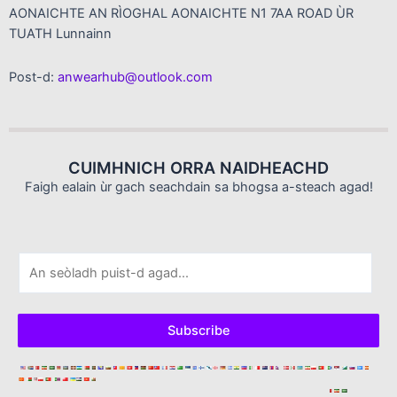
AONAICHTE AN RÌOGHAL AONAICHTE N1 7AA ROAD ÙR
TUATH Lunnainn
Post-d:
anwearhub@outlook.com
CUIMHNICH ORRA NAIDHEACHD
Faigh ealain ùr gach seachdain sa bhogsa a-steach agad!
P
o
s
t
Subscribe
-
d
*