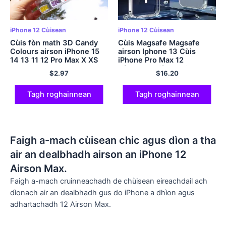
iPhone 12 Cùisean
iPhone 12 Cùisean
Cùis fòn math 3D Candy
Cùis Magsafe Magsafe
Colours airson iPhone 15
airson Iphone 13 Cùis
14 13 11 12 Pro Max X XS
iPhone Pro Max 12
Max XR 8 7 tuilleadh Se
Còmhdach fòn Mini Edge
$
2.97
$
16.20
2020 Còmhdach bog
Edge 11 Cìs gun uèir X
glitter
Tagh roghainnean
Tagh roghainnean
Faigh a-mach cùisean chic agus dìon a tha
air an dealbhadh airson an iPhone 12
Airson Max.
Faigh a-mach cruinneachadh de chùisean eireachdail ach
dìonach air an dealbhadh gus do iPhone a dhìon agus
adhartachadh 12 Airson Max.