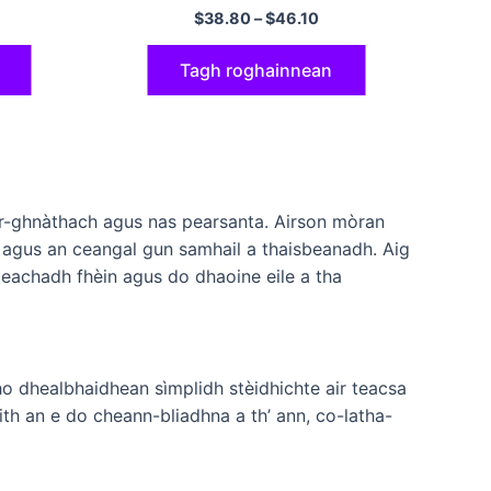
a’ maidseadh lèine càraid hoodie gun
$
38.80
–
$
46.10
cochall
Tagh roghainnean
 ùr-ghnàthach agus nas pearsanta. Airson mòran
h agus an ceangal gun samhail a thaisbeanadh. Aig
eachadh fhèin agus do dhaoine eile a tha
ho dhealbhaidhean sìmplidh stèidhichte air teacsa
ith an e do cheann-bliadhna a th’ ann, co-latha-