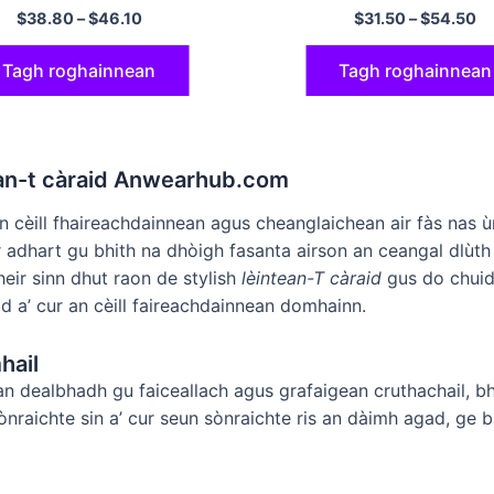
 le sleeves fada cus tee
$
38.80
–
$
46.10
$
31.50
–
$
54.50
araidean as fheàrr
Tagh roghainnean
Tagh roghainnean
tean-t càraid Anwearhub.com
 an cèill fhaireachdainnean agus cheanglaichean air fàs nas
ir adhart gu bhith na dhòigh fasanta airson an ceangal dlùt
ir sinn dhut raon de stylish
lèintean-T càraid
gus do chuid
d a’ cur an cèill faireachdainnean domhainn.
hail
an dealbhadh gu faiceallach agus grafaigean cruthachail, b
nraichte sin a’ cur seun sònraichte ris an dàimh agad, ge b