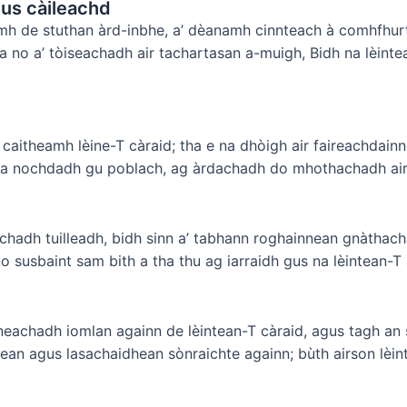
gus càileachd
mh de stuthan àrd-inbhe, a’ dèanamh cinnteach à comhfhu
no a’ tòiseachadh air tachartasan a-muigh, Bidh na lèintea
 caitheamh lèine-T càraid; tha e na dhòigh air faireachdainn
ad a nochdadh gu poblach, ag àrdachadh do mhothachadh air
chadh tuilleadh, bidh sinn a’ tabhann roghainnean gnàthac
 no susbaint sam bith a tha thu ag iarraidh gus na lèintean-
inneachadh iomlan againn de lèintean-T càraid, agus tagh an
an agus lasachaidhean sònraichte againn; bùth airson lèin