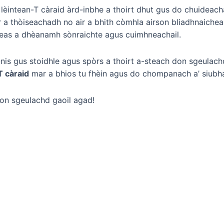
 lèintean-T càraid àrd-inbhe a thoirt dhut gus do chuid
r a thòiseachadh no air a bhith còmhla airson bliadhnaichea
eas a dhèanamh sònraichte agus cuimhneachail.
-nis gus stoidhle agus spòrs a thoirt a-steach don sgeulachd
T càraid
mar a bhios tu fhèin agus do chompanach a’ siubhal
don sgeulachd gaoil agad!