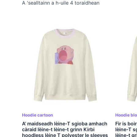
A 'sealltainn a h-uile 4 toraidhean
Hoodie cartoon
Hoodie blo
A’ maidseadh lèine-T sgioba amhach
Fir is bo
càraid lèine-t lèine-t grinn Kirbi
lèine-T s
hoodless lèine T polyester le sleeves
lèine-t g