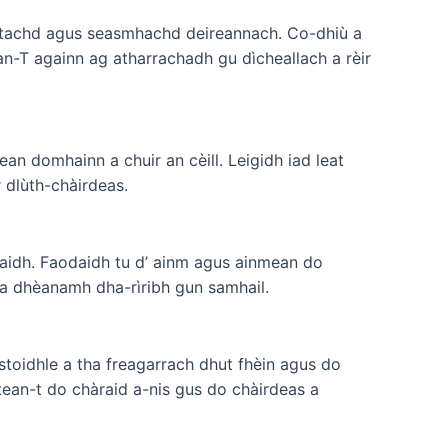
rtachd agus seasmhachd deireannach. Co-dhiù a
n-T againn ag atharrachadh gu dìcheallach a rèir
ean domhainn a chuir an cèill. Leigidh iad leat
 dlùth-chàirdeas.
haidh. Faodaidh tu d’ ainm agus ainmean do
T a dhèanamh dha-rìribh gun samhail.
 stoidhle a tha freagarrach dhut fhèin agus do
tean-t do chàraid a-nis gus do chàirdeas a