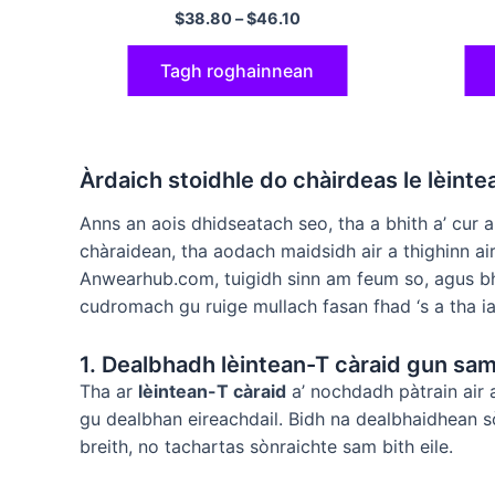
fada cus tee lèine-t caraid as fheàrr
polyester
$
38.80
–
$
46.10
lèine-t c
Tagh roghainnean
Àrdaich stoidhle do chàirdeas le lèin
Anns an aois dhidseatach seo, tha a bhith a’ cur
chàraidean, tha aodach maidsidh air a thighinn a
Anwearhub.com, tuigidh sinn am feum so, agus bhe
cudromach gu ruige mullach fasan fhad ‘s a tha ia
1. Dealbhadh lèintean-T càraid gun sam
Tha ar
lèintean-T càraid
a’ nochdadh pàtrain air 
gu dealbhan eireachdail. Bidh na dealbhaidhean sò
breith, no tachartas sònraichte sam bith eile.