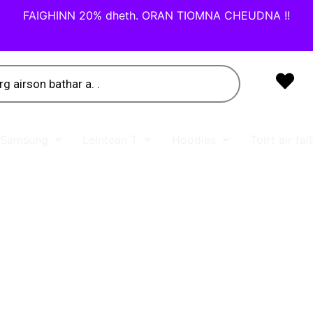
FAIGHINN 20% dheth. ORAN TIOMNA CHEUDNA !!
n Samsung
Lèintean T
Hoodies
Toirt air fa