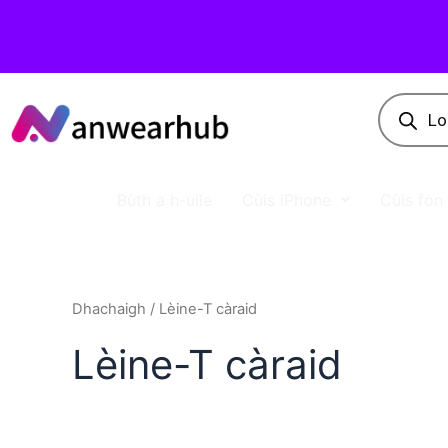
Bùth a h-uile
Cùis iPhone
Cùis fò
Dhachaigh
/ Lèine-T càraid
Lèine-T càraid