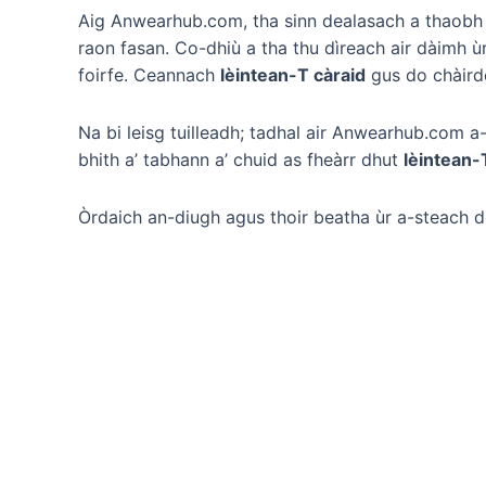
Aig Anwearhub.com, tha sinn dealasach a thaobh
raon fasan. Co-dhiù a tha thu dìreach air dàimh ù
foirfe. Ceannach
lèintean-T càraid
gus do chàird
Na bi leisg tuilleadh; tadhal air Anwearhub.com a
bhith a’ tabhann a’ chuid as fheàrr dhut
lèintean-
Òrdaich an-diugh agus thoir beatha ùr a-steach 