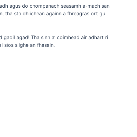
eachadh agus do chompanach seasamh a-mach san
n, tha stoidhlichean againn a fhreagras ort gu
 gaoil agad! Tha sinn a’ coimhead air adhart ri
 sìos slighe an fhasain.