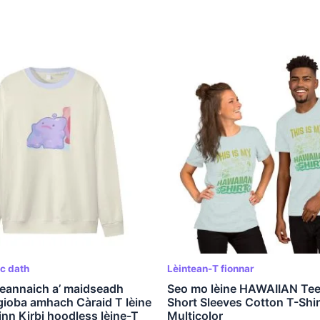
c dath
Lèintean-T fionnar
ireannaich a’ maidseadh
Seo mo lèine HAWAIIAN Tee
gioba amhach Càraid T lèine
Short Sleeves Cotton T-Shir
rinn Kirbi hoodless lèine-T
Multicolor