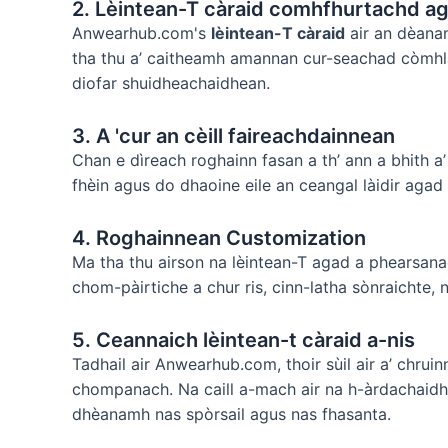
2. Lèintean-T càraid comhfhurtachd a
Anwearhub.com's
lèintean-T càraid
air an dèana
tha thu a’ caitheamh amannan cur-seachad còmhla 
diofar shuidheachaidhean.
3. A 'cur an cèill faireachdainnean
Chan e dìreach roghainn fasan a th’ ann a bhith a’
fhèin agus do dhaoine eile an ceangal làidir ag
4. Roghainnean Customization
Ma tha thu airson na lèintean-T agad a phearsana
chom-pàirtiche a chur ris, cinn-latha sònraichte,
5. Ceannaich lèintean-t càraid a-nis
Tadhail air Anwearhub.com, thoir sùil air a’ chru
chompanach. Na caill a-mach air na h-àrdachaidhe
dhèanamh nas spòrsail agus nas fhasanta.