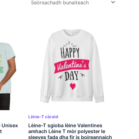
Lèine-T càraid
 Unisex
Lèine-T sgioba lèine Valentines
t
amhach Lèine T mòr polyester le
sleeves fada dha fir is boireannaich