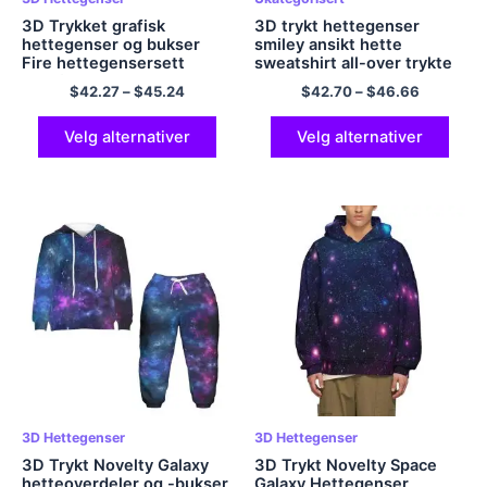
3D Trykket grafisk
3D trykt hettegenser
hettegenser og bukser
smiley ansikt hette
Fire hettegensersett
sweatshirt all-over trykte
Comfort polyester
hettegenser pullover
$
42.27
–
$
45.24
$
42.70
–
$
46.66
hettegenser for barn
Velg alternativer
Velg alternativer
3D Hettegenser
3D Hettegenser
3D Trykt Novelty Galaxy
3D Trykt Novelty Space
hetteoverdeler og -bukser
Galaxy Hettegenser