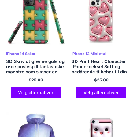
iPhone 14 Saker
iPhone 12 Mini etui
3D Skriv ut grønne gule og
3D Print Heart Character
røde puslespill fantastiske
iPhone-deksel Søtt og
mønstre som skaper en
bedårende tilbehør til din
realistisk og levende
iPhone
$
25.00
$
25.00
illusjon på telefonen din
Velg alternativer
Velg alternativer