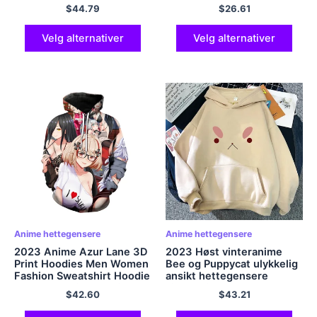
Fashion Casual Anime
skjorte bluse Bukser 3 4 5
$
44.79
$
26.61
Pullover Unisex Harajuku
6 7 8 9 10 11 12 år
Streetwear Cool Hoodies
Velg alternativer
Velg alternativer
Anime hettegensere
Anime hettegensere
2023 Anime Azur Lane 3D
2023 Høst vinteranime
Print Hoodies Men Women
Bee og Puppycat ulykkelig
Fashion Sweatshirt Hoodie
ansikt hettegensere
Cute Sexy Girls Harajuku
vinterkvinner
$
42.60
$
43.21
Hip Hop Pullover Unisex
hettegensere unisex
Hoody
sweatshirt kawaii topper