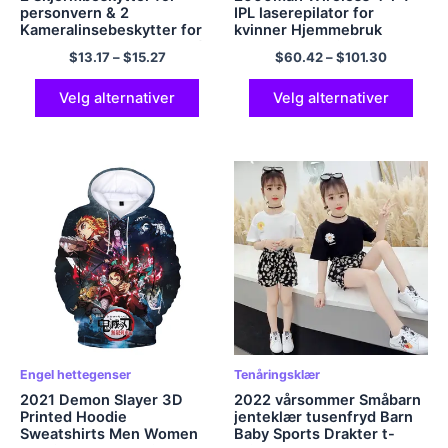
personvern & 2
IPL laserepilator for
Kameralinsebeskytter for
kvinner Hjemmebruk
Samsung Galaxy A14 5G /
enheter Elektrisk
$
13.17
–
$
15.27
$
60.42
–
$
101.30
4G Anti Spy Privat
hårfjerning Smertefri
beskyttende herdet glass
maskin Bikini Dropshipping
Velg alternativer
Velg alternativer
Engel hettegenser
Tenåringsklær
2021 Demon Slayer 3D
2022 vårsommer Småbarn
Printed Hoodie
jenteklær tusenfryd Barn
Sweatshirts Men Women
Baby Sports Drakter t-