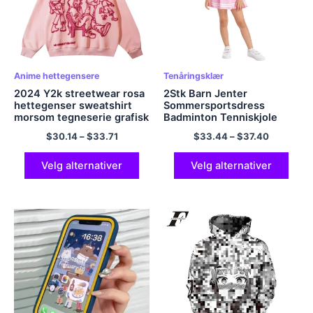
Anime hettegensere
Tenåringsklær
2024 Y2k streetwear rosa
2Stk Barn Jenter
hettegenser sweatshirt
Sommersportsdress
morsom tegneserie grafisk
Badminton Tenniskjole
hettegenser høst harajuku
Uformell Ermeløse
$
30.14
–
$
33.71
$
33.44
–
$
37.40
anime hette pullover hip
bokstaver Trykk A-linje
hop hipster
kjole Shortssett for
treningsløping
Velg alternativer
Velg alternativer