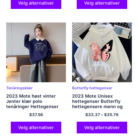
Velg alternativer
Velg alternativer
Tenåringsklær
Butterfly hettegenser
2023 Mote høst vinter
2023 Mote Unisex
Jenter klær polo
hettegenser Butterfly
tenåringer Hettegenser
hettegensere menn og
kanin Trykk Sweatshirts
kvinner Streetwear
$
37.56
$
33.37
–
$
35.76
topper varme T-skjorte
Pullover Harajuku topper
kjoler barn 5 9 7 12 år
Velg alternativer
Velg alternativer