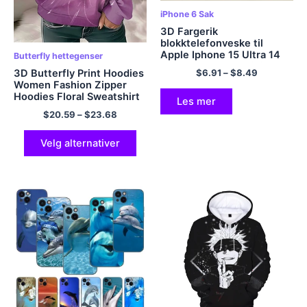
iPhone 6 Sak
3D Fargerik
blokktelefonveske til
Apple Iphone 15 Ultra 14
Butterfly hettegenser
13 Pro Max 11 12 Mini SE
3D Butterfly Print Hoodies
$
6.91
–
$
8.49
2020 X XS XR 8 7 Pluss
Women Fashion Zipper
Cover Shell Coque Prote
Hoodies Floral Sweatshirt
Les mer
Zip Up Hoody Overdize
$
20.59
–
$
23.68
Sudaderas CrewNeck
Coats Ladies
Velg alternativer