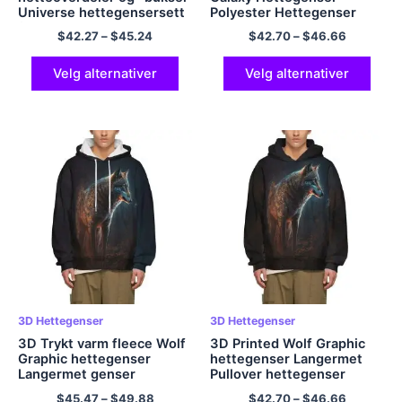
Universe hettegensersett
Polyester Hettegenser
for barn
Pullover Hettegenser med
$
42.27
–
$
45.24
$
42.70
–
$
46.66
lomme for menn og
kvinner
Velg alternativer
Velg alternativer
3D Hettegenser
3D Hettegenser
3D Trykt varm fleece Wolf
3D Printed Wolf Graphic
Graphic hettegenser
hettegenser Langermet
Langermet genser
Pullover hettegenser
hettegenser
$
45.47
–
$
49.88
$
42.70
–
$
46.66