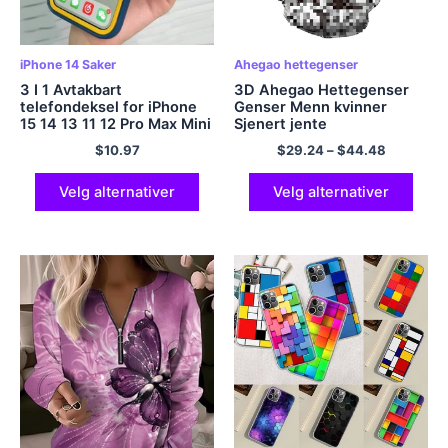
iPhone 14 Saker
Ahegao hettegenser
3 I 1 Avtakbart
3D Ahegao Hettegenser
telefondeksel for iPhone
Genser Menn kvinner
15 14 13 11 12 Pro Max Mini
Sjenert jente
XR XS Max X 7 8 15 Mer SE
Ansiktsgenser Japan
$
10.97
$
29.24
–
$
44.48
2020 Flytende
Anime Sexy Streetwear
silikondeksel
Harajuku Oversized
glidelåsjakker
Velg alternativer
Velg alternativer