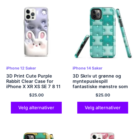
iPhone 12 Saker
iPhone 14 Saker
3D Print Cute Purple
3D Skriv ut grønne og
Rabbit Clear Case for
myntepuslespill
iPhone X XR XS SE 7 8 11
fantastiske mønstre som
12 13 14 15 Pro Mini Plus
skaper en realistisk og
$
25.00
$
25.00
Pro Max
levende illusjon på
telefonen din
Velg alternativer
Velg alternativer