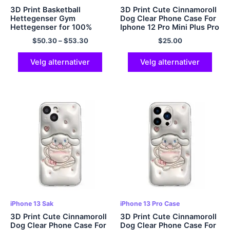
3D Print Basketball
3D Print Cute Cinnamoroll
Hettegenser Gym
Dog Clear Phone Case For
Hettegenser for 100%
Iphone 12 Pro Mini Plus Pro
Cozy Cozy Comfy og myk
Max
$
50.30
–
$
53.30
$
25.00
Pullover hettegenser for
menn og kvinner
Flerfarget
Velg alternativer
Velg alternativer
iPhone 13 Sak
iPhone 13 Pro Case
3D Print Cute Cinnamoroll
3D Print Cute Cinnamoroll
Dog Clear Phone Case For
Dog Clear Phone Case For