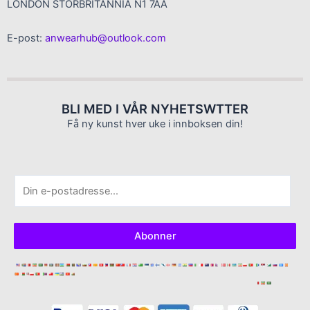
LONDON STORBRITANNIA N1 7AA
E-post:
anwearhub@outlook.com
BLI MED I VÅR NYHETSWTTER
Få ny kunst hver uke i innboksen din!
E
-
p
o
Abonner
s
t
*