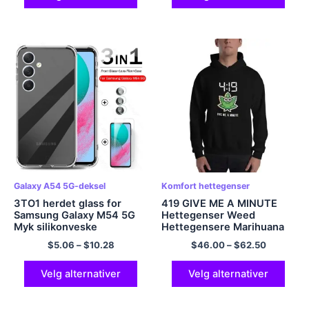
Galaxy A54 5G-deksel
Komfort hettegenser
3TO1 herdet glass for
419 GIVE ME A MINUTE
Samsung Galaxy M54 5G
Hettegenser Weed
Myk silikonveske
Hettegensere Marihuana
Samsungm54 Samsung
Lover Hettegenser
$
5.06
–
$
10.28
$
46.00
–
$
62.50
M54 M 54 6.7″
Camera
Flerfarget
Screen Protector Cover
Velg alternativer
Velg alternativer