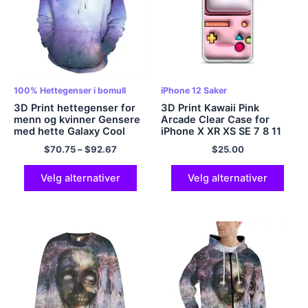
100% Hettegenser i bomull
iPhone 12 Saker
3D Print hettegenser for
3D Print Kawaii Pink
menn og kvinner Gensere
Arcade Clear Case for
med hette Galaxy Cool
iPhone X XR XS SE 7 8 11
Novelty hettegensere
12 13 14 15 Pro Mini Plus
$
70.75
–
$
92.67
$
25.00
100% Bomull
Pro Max
Velg alternativer
Velg alternativer