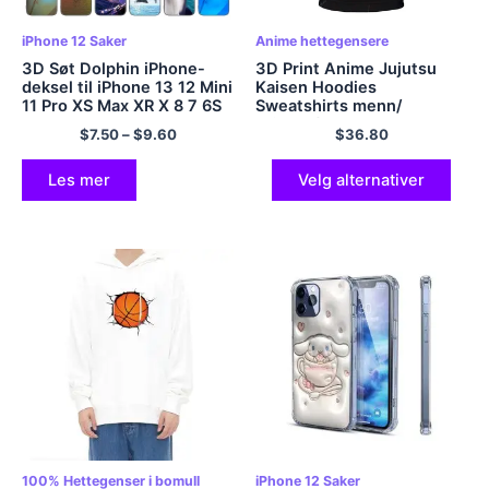
iPhone 12 Saker
Anime hettegensere
3D Søt Dolphin iPhone-
3D Print Anime Jujutsu
deksel til iPhone 13 12 Mini
Kaisen Hoodies
11 Pro XS Max XR X 8 7 6S
Sweatshirts menn/
6 Mer 5S 5 SE 2020 Mykt
kvinner/ barn 2023 Mote
$
7.50
–
$
9.60
$
36.80
TPU svart deksel
streetwear høst vinter
pluss størrelse klær frakk
Les mer
Velg alternativer
100% Hettegenser i bomull
iPhone 12 Saker