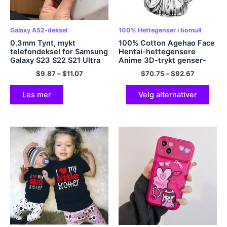
Galaxy A52-deksel
100% Hettegenser i bomull
0.3mm Tynt, mykt
100% Cotton Agehao Face
telefondeksel for Samsung
Hentai-hettegensere
Galaxy S23 S22 S21 Ultra
Anime 3D-trykt genser-
Plus A53 A32 A52s A72
hettegensere
$
9.87
–
$
11.07
$
70.75
–
$
92.67
4G 5G Note 20 Ultratynt
matt klart deksel
Les mer
Velg alternativer