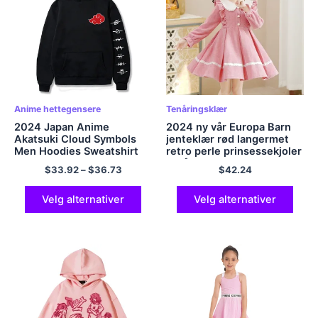
Anime hettegensere
Tenåringsklær
2024 Japan Anime
2024 ny vår Europa Barn
Akatsuki Cloud Symbols
jenteklær rød langermet
Men Hoodies Sweatshirt
retro perle prinsessekjoler
Streetwear Hoodie Men
tenåring blonder pleuche 6
$
33.92
–
$
36.73
$
42.24
Women Overdize
8 9 10 11 12 år
Sweatshirt Pullover Hoody
Velg alternativer
Velg alternativer