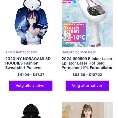
Anime hettegensere
Hårfjerning med laser
2023 NY NORAGAMI 3D
2024 999999 Blinker Laser
HOODIES Fashion
Epilator Laser Hot Selg
Sweatshirt Pullover
Permanent IPL Fotoepilator
Harajuku Hooded Print
Hårfjerning Smertefri
$
41.04
–
$
47.37
$
63.39
–
$
107.22
Hoodie Men Women
elektrisk Epilator Machine
Casual Cool Anime
Sweatshirt
Velg alternativer
Velg alternativer