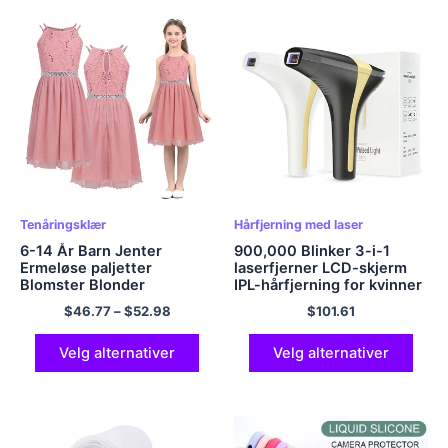
Tenåringsklær
Hårfjerning med laser
6-14 År Barn Jenter
900,000 Blinker 3-i-1
Ermeløse paljetter
laserfjerner LCD-skjerm
Blomster Blonder
IPL-hårfjerning for kvinner
Skinnende Prinsesse
Bikinier Skamfjerner
$
46.77
–
$
52.98
$
101.61
Tyllkjole til bursdagsfest
Epilator for hjemmebruk
Sommerballklær
Velg alternativer
Velg alternativer