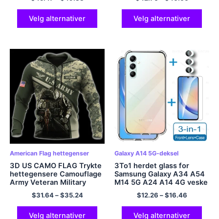
Velg alternativer
Velg alternativer
American Flag hettegenser
Galaxy A14 5G-deksel
3D US CAMO FLAG Trykte
3To1 herdet glass for
hettegensere Camouflage
Samsung Galaxy A34 A54
Army Veteran Military
M14 5G A24 A14 4G veske
Graphic hettegensere
Gjennomsiktig mykt deksel
$
31.64
–
$
35.24
$
12.26
–
$
16.46
Barnemote Streetwear
SamsungA34 A 34 Kamera
Pullover Topper
skjermbeskytter
Velg alternativer
Velg alternativer