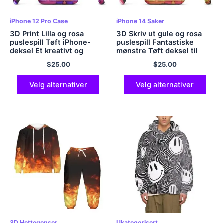
iPhone 12 Pro Case
iPhone 14 Saker
3D Print Lilla og rosa
3D Skriv ut gule og rosa
puslespill Tøft iPhone-
puslespill Fantastiske
deksel Et kreativt og
mønstre Tøft deksel til
utfordrende tilbehør til din
iPhone 15 14 Pluss Mini Pro
$
25.00
$
25.00
iPhone
Promax
Velg alternativer
Velg alternativer
3D Hettegenser
Ukategorisert