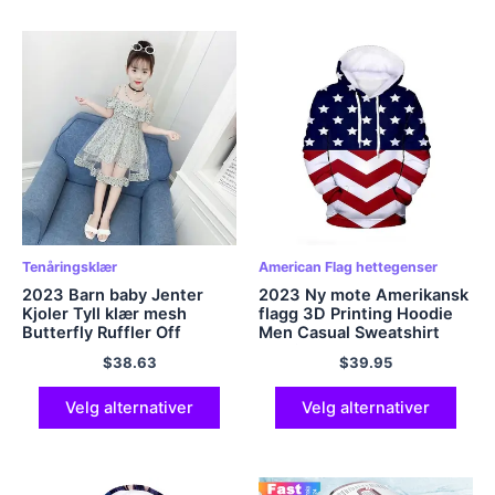
Tenåringsklær
American Flag hettegenser
2023 Barn baby Jenter
2023 Ny mote Amerikansk
Kjoler Tyll klær mesh
flagg 3D Printing Hoodie
Butterfly Ruffler Off
Men Casual Sweatshirt
Shoulder Søte Barn Kort 3
Harajuku Streetwear
$
38.63
$
39.95
4 5 6 7 8 9 10 11 12 år
Langhylse Pullover
Velg alternativer
Velg alternativer