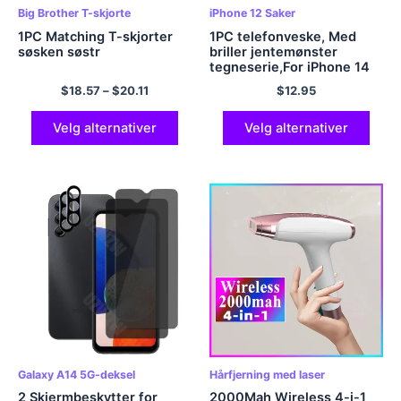
Big Brother T-skjorte
iPhone 12 Saker
1PC Matching T-skjorter
1PC telefonveske, Med
søsken søstr
briller jentemønster
tegneserie,For iPhone 14
13 12 11 Pro Max Xs Max XR
$
18.57
–
$
20.11
$
12.95
7 8 Mer SE2020
Velg alternativer
Velg alternativer
Galaxy A14 5G-deksel
Hårfjerning med laser
2 Skjermbeskytter for
2000Mah Wireless 4-i-1