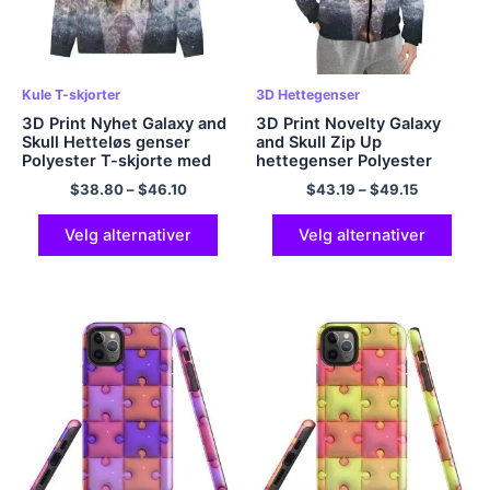
Kule T-skjorter
3D Hettegenser
3D Print Nyhet Galaxy and
3D Print Novelty Galaxy
Skull Hetteløs genser
and Skull Zip Up
Polyester T-skjorte med
hettegenser Polyester
rund hals Galaxy skjorte
hettegenser Galaxy
$
38.80
–
$
46.10
$
43.19
–
$
49.15
Lett hettegenser
hettegenser Kul
Langermet T-skjorte i EU-
hettegenser
størrelse
Velg alternativer
Velg alternativer