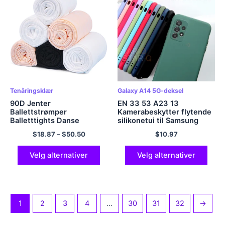
Tenåringsklær
Galaxy A14 5G-deksel
90D Jenter
EN 33 53 A23 13
Ballettstrømper
Kamerabeskytter flytende
Balletttights Danse
silikonetui til Samsung
Profesjonelle
Galaxy A53 A33 A73 A13
$
18.87
–
$
50.50
$
10.97
Dansestrømper Sømløse
5G 4G A54 A34 A14
Leggings Danse
Luksus originalt deksel
Strømpebukse Leggings 3
Velg alternativer
Velg alternativer
Par
1
2
3
4
…
30
31
32
→