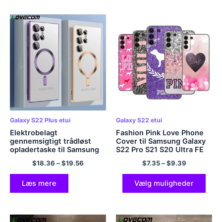
Galaxy S22 Plus etui
Galaxy S22 etui
Elektrobelagt
Fashion Pink Love Phone
gennemsigtigt trådløst
Cover til Samsung Galaxy
opladertaske til Samsung
S22 Pro S21 S20 Ultra FE
Galaxy S23 Ultra S22 S21
S10 Lite 5G S10E S9 S8
$
18.36
–
$
19.56
$
7.35
–
$
9.39
Plus kameraglas Silikone
Plus Soft TPU Black Cover
beskyttelsescover
Læs mere
Vælg muligheder