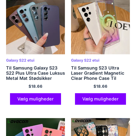
Galaxy S22 etui
Galaxy S22 etui
Til Samsung Galaxy S23
Til Samsung S23 Ultra
S22 Plus Ultra Case Luksus
Laser Gradient Magnetic
Metal Mat Stødsikker
Clear Phone Case Til
Bumper Hard Back Cover
Samsung Galaxy S22 S23
$
18.66
$
18.66
Linsebeskyttelse Tilbehør
Ultra Plus Til Magasafe
Hard Cover
Vælg muligheder
Vælg muligheder