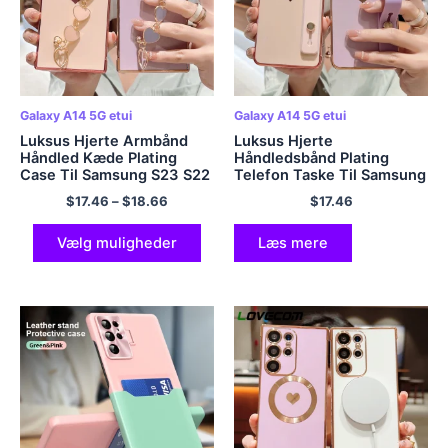
Galaxy A14 5G etui
Galaxy A14 5G etui
Luksus Hjerte Armbånd
Luksus Hjerte
Håndled Kæde Plating
Håndledsbånd Plating
Case Til Samsung S23 S22
Telefon Taske Til Samsung
S21 Ultra Plus S20 FE A24
S23 S22 S21 Ultra Plus S20
$
17.46
–
$
18.66
$
17.46
A53 A13 A14 A34 A54
FE A53 A13 A14 A34 A54
A33 A52 Cover
5G A33 A52 Blødt Cover
Vælg muligheder
Læs mere