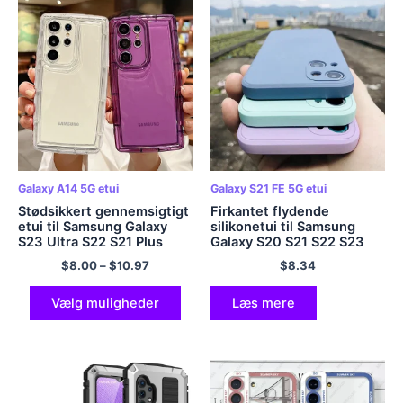
Galaxy A14 5G etui
Galaxy S21 FE 5G etui
Stødsikkert gennemsigtigt
Firkantet flydende
etui til Samsung Galaxy
silikonetui til Samsung
S23 Ultra S22 S21 Plus
Galaxy S20 S21 S22 S23
A23 A13 A54 A34 A14
Ultra 5G S21 FE S20 Plus
$
8.00
–
$
10.97
$
8.34
A32 A52 A51 A71 5G klart
S10 A50 A70 Note 20 10
blødt cover
Blødt kernebetræk
Vælg muligheder
Læs mere