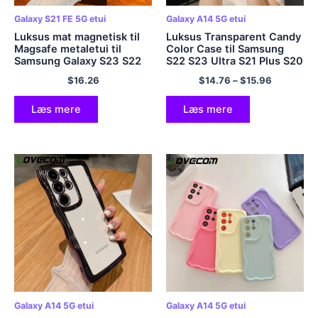
Galaxy S21 FE 5G etui
Galaxy A14 5G etui
Luksus mat magnetisk til
Luksus Transparent Candy
Magsafe metaletui til
Color Case til Samsung
Samsung Galaxy S23 S22
S22 S23 Ultra S21 Plus S20
S21 Plus Ultra S20 FE Note
FE A53 A52 A13 A54 A14
$
16.26
$
14.76
–
$
15.96
20 Ultra 10 Plus blødt
A23 A34 A32 A33 5G Soft
betræk
Cover
Læs mere
Læs mere
Galaxy A14 5G etui
Galaxy A14 5G etui