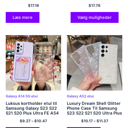
Ultra FE Plus A53 A52 A23
Ultra stødsikker blødt
$
17.16
$
17.76
A13 A14 A34 A54 A32 5G
silikone bagcover
blødt cover
Læs mere
Vælg muligheder
Galaxy A14 5G etui
Galaxy A52 etui
Luksus kortholder etui til
Luxury Dream Shell Glitter
Samsung Galaxy S23 S22
Phone Case Til Samsung
S21 S20 Plus Ultra FE A54
S23 S22 S21 S20 Ultra Plus
A34 A14 A24 A53 A52
FE A53 A52 A13 A73 A72
$
9.27
–
$
10.47
$
10.17
–
$
11.37
A13 5G klart blødt cover
5G Note 20 Blødt klart
cover