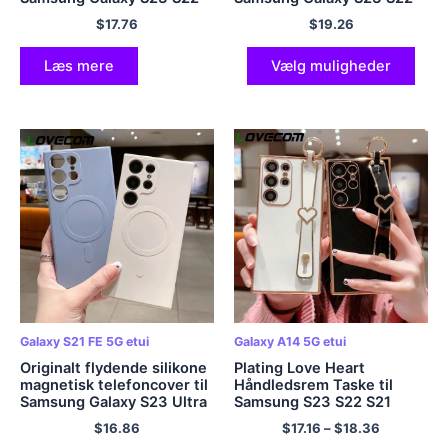
S21 S20 Plus Note 20 Ultra
Plus Ultra
$
17.76
$
19.26
A54 A53 A52 A33 A73
A14 Blødt omslag
Læs mere
Vælg muligheder
Galaxy S21 FE 5G etui
Galaxy A14 5G etui
Originalt flydende silikone
Plating Love Heart
magnetisk telefoncover til
Håndledsrem Taske til
Samsung Galaxy S23 Ultra
Samsung S23 S22 S21
Plus S22 S21 Ultra Plus S21
Ultra Plus S20 FE A53 A52
$
16.86
$
17.16
–
$
18.36
FE Bumper Blødt Cover
A23 A13 A14 A34 A54