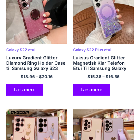
Galaxy S22 etui
Galaxy S22 Plus etui
Luxury Gradient Glitter
Luksus Gradient Glitter
Diamond Ring Holder Case
Magnetisk Klar Telefon
til Samsung Galaxy S23
Etui Til Samsung Galaxy
Ultra Plus S22 Ultra Plus S
S23 S22 Ultra Plus Bumper
$
18.96
–
$
20.16
$
15.36
–
$
16.56
23 22 5G Blødt
Stødsikkert Blødt Cover
telefoncover
Coque
Læs mere
Læs mere