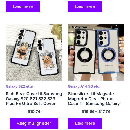
A33 5G Holder Cover
Læs mere
Læs mere
Galaxy S22 etui
Galaxy A14 5G etui
Rich Bear Case til Samsung
Stødsikker til Magsafe
Galaxy S20 S21 S22 S23
Magnetic Clear Phone
Plus FE Ultra Soft Cover
Case Til Samsung Galaxy
S23 S22 Ultra Plus A54
$
10.74
$
16.56
–
$
17.76
A34 A14 A52 A53 A32
A33 5G Hard Cover
Vælg muligheder
Læs mere