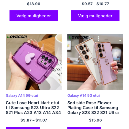
telefontaske til Samsung
Plus A54 A34 A14 A53
$
18.96
$
9.57
–
$
10.77
S23 Ultra S22 Plus strop
A23 A52 A13 A32 A33 5G
ledning Stødsikkert
blødt cover
akrylcover
Vælg muligheder
Vælg muligheder
Galaxy A14 5G etui
Galaxy A14 5G etui
Cute Love Heart klart etui
Sød side Rose Flower
til Samsung S23 Ultra S22
Plating Case til Samsung
S21 Plus A23 A13 A14 A34
Galaxy S23 S22 S21 Ultra
A54 A32 A52 A51 A71 A72
Plus S20 FE A54 A34 A14
$
9.87
–
$
11.07
$
15.96
Stødsikkert blødt TPU-
A53 A23 A24 5G Bumper
cover
Soft Cover