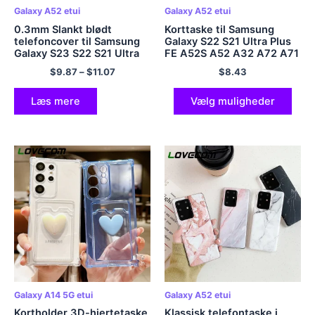
Galaxy A52 etui
Galaxy A52 etui
0.3mm Slankt blødt
Korttaske til Samsung
telefoncover til Samsung
Galaxy S22 S21 Ultra Plus
Galaxy S23 S22 S21 Ultra
FE A52S A52 A32 A72 A71
Plus A53 A32 A52s A72
A51 A21S A13 A12 A22
$
9.87
–
$
11.07
$
8.43
4G 5G Note 20 Ultra tyndt
A13 A53 A13 5G
mat klart cover
Kortholder Kapa
Læs mere
Vælg muligheder
Galaxy A14 5G etui
Galaxy A52 etui
Kortholder 3D-hjertetaske
Klassisk telefontaske i