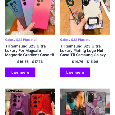
Galaxy S22 Plus etui
Galaxy S22 Plus etui
Til Samsung S23 Ultra
Til Samsung S23 Ultra
Luxury For Magsafe
Luxury Plating Logo Hul
Magnetic Gradient Case til
Case Til Samsung Galaxy
Samsung Galaxy S 23 Ultra
S23 Ultra S22 Plus Flower
$
16.56
–
$
17.76
$
14.76
–
$
15.96
S22 S21 5G Plus Bemærk
Camera Film Transparent
20 Blødt cover
Cover
Læs mere
Læs mere