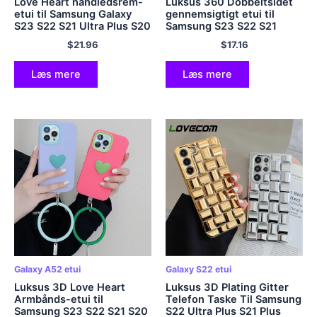
Love Heart håndledsrem-
Luksus 360 Dobbeltsidet
etui til Samsung Galaxy
gennemsigtigt etui til
S23 S22 S21 Ultra Plus S20
Samsung S23 S22 S21
FE A54 A34 A14 A53 A23
Ultra FE Plus A52 A53 A32
$
21.96
$
17.16
A24 5G Crossbody-taske
A13 A23 A54 A72 A33 5G
blødt cover
blødt bagcover
Læs mere
Læs mere
Galaxy A52 etui
Galaxy S22 etui
Luksus 3D Love Heart
Luksus 3D Plating Gitter
Armbånds-etui til
Telefon Taske Til Samsung
Samsung S23 S22 S21 S20
S22 Ultra Plus S21 Plus