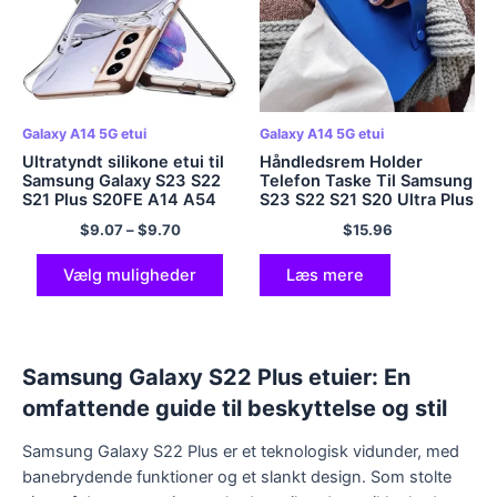
Galaxy A14 5G etui
Galaxy A14 5G etui
Ultratyndt silikone etui til
Håndledsrem Holder
Samsung Galaxy S23 S22
Telefon Taske Til Samsung
S21 Plus S20FE A14 A54
S23 S22 S21 S20 Ultra Plus
A13 A23 A33 A53 A73
A53 A14 A23 A13 A34
$
9.07
–
$
9.70
$
15.96
A12 Klart etui Cover
A54 A52 A32 A33 A72 5G
Fundas
Blødt TPU Cover
Vælg muligheder
Læs mere
Samsung Galaxy S22 Plus etuier: En
omfattende guide til beskyttelse og stil
Samsung Galaxy S22 Plus er et teknologisk vidunder, med
banebrydende funktioner og et slankt design. Som stolte