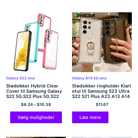
Galaxy S22 etui
Galaxy A14 5G etui
Stødsikker Hybrid Clear
Stødsikker ringholder Klart
Cover til Samsung Galaxy
etui til Samsung S23 Ultra
S22 5G,S22 Plus 5G,S22
S22 S21 Plus A23 A13 A14
Ultra 5G Hard Backplane
A34 A54 A32 A52 A51 A71
$
6.24
–
$
10.38
$
11.67
Soft Border Phone Cover
A72 Blødt bagcover
Case
Vælg muligheder
Læs mere