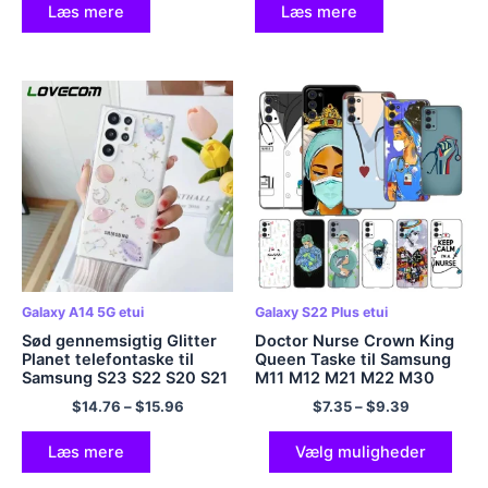
Læs mere
Læs mere
Galaxy A14 5G etui
Galaxy S22 Plus etui
Sød gennemsigtig Glitter
Doctor Nurse Crown King
Planet telefontaske til
Queen Taske til Samsung
Samsung S23 S22 S20 S21
M11 M12 M21 M22 M30
Ultra FE Plus A52 A53 A32
M31 S M32 5G M51 M52
$
14.76
–
$
15.96
$
7.35
–
$
9.39
A14 A33 A23 Bemærk 20
Bemærk 10 Lite 20 Ultra
Blødt cover
J4 J6 Plus J8 2018
Læs mere
Vælg muligheder