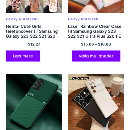
Galaxy A14 5G etui
Galaxy A14 5G etui
Hentai Cute Girls
Laser Rainbow Clear Case
telefoncover til Samsung
til Samsung Galaxy S23
Galaxy S23 S22 S21 S20
S22 S21 Ultra Plus S20 FE
Plus Ultra F14 F54 M14
A54 A34 A14 A53 A52
$
12.27
$
15.66
–
$
16.86
M54 M53 Note20 Blødt
A23 A24 A25 A13 5G blødt
sort telefoncover
cover
Læs mere
Vælg muligheder