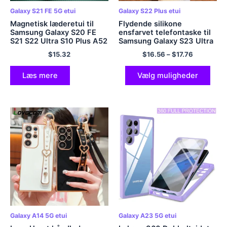
Galaxy S21 FE 5G etui
Galaxy S22 Plus etui
Magnetisk læderetui til
Flydende silikone
Samsung Galaxy S20 FE
ensfarvet telefontaske til
S21 S22 Ultra S10 Plus A52
Samsung Galaxy S23 Ultra
A12 A72 S Bemærk 20 9 10
Plus S22 Ultra Plus 5G
$
15.32
$
16.56
–
$
17.76
9 S10E S20FE A53 A50 S9
glaslinsebeskytter blødt
Covers
cover
Læs mere
Vælg muligheder
Galaxy A14 5G etui
Galaxy A23 5G etui