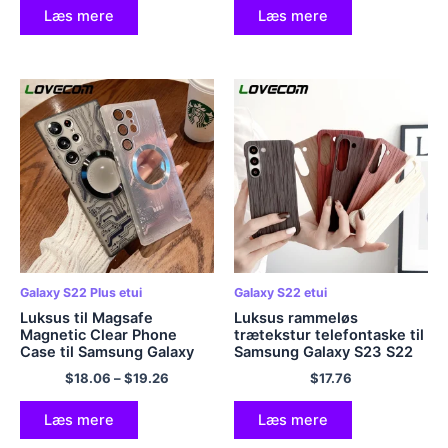
Læs mere
Læs mere
Galaxy S22 Plus etui
Galaxy S22 etui
Luksus til Magsafe
Luksus rammeløs
Magnetic Clear Phone
trætekstur telefontaske til
Case til Samsung Galaxy
Samsung Galaxy S23 S22
S23 S22 Ultra Plus
Ultra Plus Ultra tynd
$
18.06
–
$
19.26
$
17.76
Shockproof Lens Flim
stødsikker ensfarvet hårdt
Protector Hard PC Cover
pc-cover
Læs mere
Læs mere