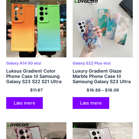
Galaxy A14 5G etui
Galaxy S22 Plus etui
Luksus Gradient Color
Luxury Gradient Glaze
Phone Case til Samsung
Marble Phone Case til
Galaxy S23 S22 S21 Ultra
Samsung Galaxy S23 Ultra
Plus S20 FE Note 20 A54
Plus S22 Ultra Plus S23 5G
$
11.67
$
16.86
–
$
18.06
A34 A14 A53 A52 A23
Farverigt stødsikkert blødt
A13 Blødt omslag
cover
Læs mere
Læs mere