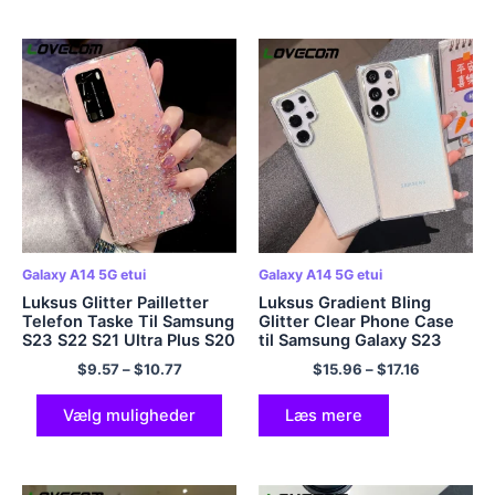
Galaxy A14 5G etui
Galaxy A14 5G etui
Luksus Glitter Pailletter
Luksus Gradient Bling
Telefon Taske Til Samsung
Glitter Clear Phone Case
S23 S22 S21 Ultra Plus S20
til Samsung Galaxy S23
FE A54 A34 A14 A24 A53
S22 Ultra Plus A54 A34
$
9.57
–
$
10.77
$
15.96
–
$
17.16
A52 A23 A13 5G Blødt
A14 A53 A52 5G Bumper
klart cover
Soft Cover
Vælg muligheder
Læs mere