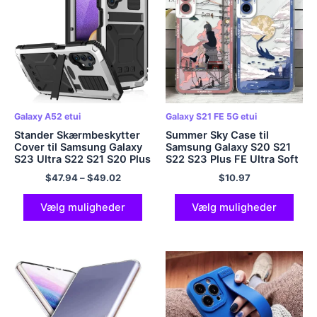
Galaxy A52 etui
Galaxy S21 FE 5G etui
Stander Skærmbeskytter
Summer Sky Case til
Cover til Samsung Galaxy
Samsung Galaxy S20 S21
S23 Ultra S22 S21 S20 Plus
S22 S23 Plus FE Ultra Soft
A32 A52 A72 Bemærk 20
Cover
$
47.94
–
$
49.02
$
10.97
Etui Stødsikkert
telefonetui i metal
Vælg muligheder
Vælg muligheder