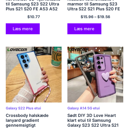
til Samsung S23 S22 Ultra
marmor til Samsung S23
Plus S21 S20 FE A53 A52
Ultra S22 S21 Plus S20 FE
A23 A14 A34 A32 A54
A53 5G A52 A52S 5G
$
10.77
$
15.96
–
$
19.56
A13 5G stødsikkert
Blødt telefonbagcover
gennemsigtigt cover
Læs mere
Læs mere
Galaxy S22 Plus etui
Galaxy A14 5G etui
Crossbody halskæde
Sødt DIY 3D Love Heart
lanyard gradient
klart etui til Samsung
gennemsigtigt
Galaxy S23 S22 Ultra S21