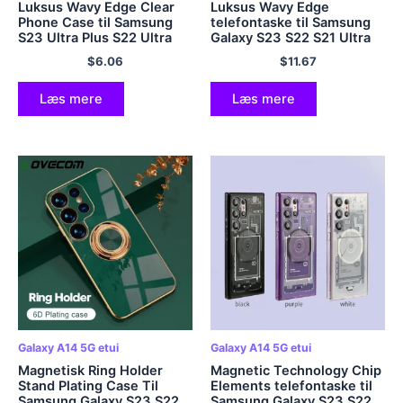
Luksus Wavy Edge Clear
Luksus Wavy Edge
Phone Case til Samsung
telefontaske til Samsung
S23 Ultra Plus S22 Ultra
Galaxy S23 S22 S21 Ultra
Plus A14 A13 5G Note 20
Plus S20 FE A54 A34 A14
$
6.06
$
11.67
Ultra Plating Bumper Soft
A52 A53 A23 A24 Candy
Cover
Color Blødt cover
Læs mere
Læs mere
Galaxy A14 5G etui
Galaxy A14 5G etui
Magnetisk Ring Holder
Magnetic Technology Chip
Stand Plating Case Til
Elements telefontaske til
Samsung Galaxy S23 S22
Samsung Galaxy S23 S22