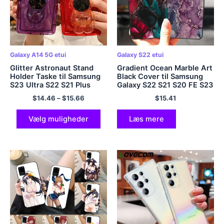
Galaxy A14 5G etui
Galaxy S22 etui
Glitter Astronaut Stand
Gradient Ocean Marble Art
Holder Taske til Samsung
Black Cover til Samsung
S23 Ultra S22 S21 Plus
Galaxy S22 S21 S20 FE S23
A23 A13 A14 A34 A54
Plus BEMÆRK 20 Ultra
$
14.46
–
$
15.66
$
15.41
A32 A52 A51 A71 A72
S23Ultra S22Ultra Silikone
Blødt klart cover
Cover
Vælg muligheder
Læs mere