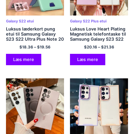
Galaxy S22 etui
Galaxy S22 Plus etui
Luksus læderkort pung
Luksus Love Heart Plating
etui til Samsung Galaxy
Magnetisk telefontaske til
S23 S22 Ultra Plus Note 20
Samsung Galaxy S23 S22
Ultra Metal Lens Stand
S21 Ultra Plus Crossbody
$
18.36
–
$
19.56
$
20.16
–
$
21.36
Holder Beskyttelsescover
Armbåndstaske Bumper
Blødt Cover
Læs mere
Læs mere