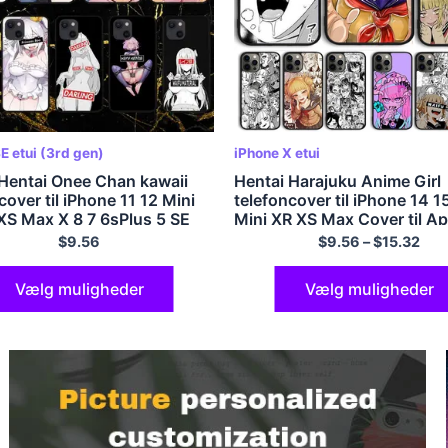
E etui (3rd gen)
iPhone X etui
Hentai Onee Chan kawaii
Hentai Harajuku Anime Girl
cover til iPhone 11 12 Mini
telefoncover til iPhone 14 1
XS Max X 8 7 6sPlus 5 SE
Mini XR XS Max Cover til Ap
l
Pro Max 6S 8 7 Mere SE202
$
9.56
$
9.56
–
$
15.32
Vælg muligheder
Vælg muligheder