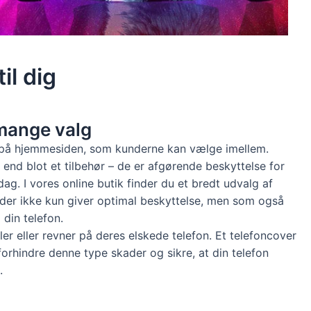
il dig
 mange valg
e på hjemmesiden, som kunderne kan vælge imellem.
nd blot et tilbehør – de er afgørende beskyttelse for
ag. I vores online butik finder du et bredt udvalg af
 der ikke kun giver optimal beskyttelse, men som også
l din telefon.
ler eller revner på deres elskede telefon. Et telefoncover
 forhindre denne type skader og sikre, at din telefon
.