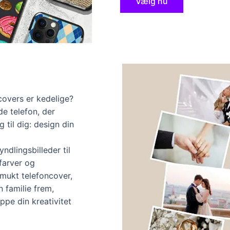
Vælg nu
covers er kedelige?
de telefon, der
 til dig: design din
ndlingsbilleder til
farver og
 smukt telefoncover,
n familie frem,
ppe din kreativitet