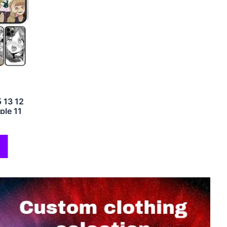
5 13 12
ple 11
0 etui