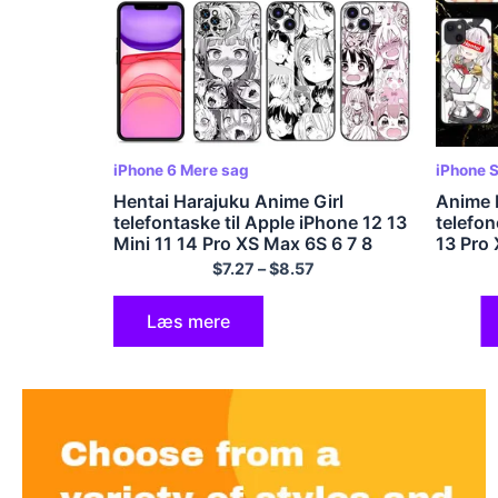
iPhone 6 Mere sag
iPhone S
Hentai Harajuku Anime Girl
Anime 
telefontaske til Apple iPhone 12 13
telefon
Mini 11 14 Pro XS Max 6S 6 7 8
13 Pro 
mere 5S 2020 2022 Dække
XR Shel
$
7.27
–
$
8.57
Læs mere