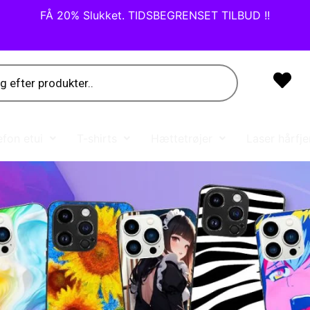
FÅ 20% Slukket. TIDSBEGRENSET TILBUD !!
fon etui
T-shirts
Hættetrøjer
Laser hårfje