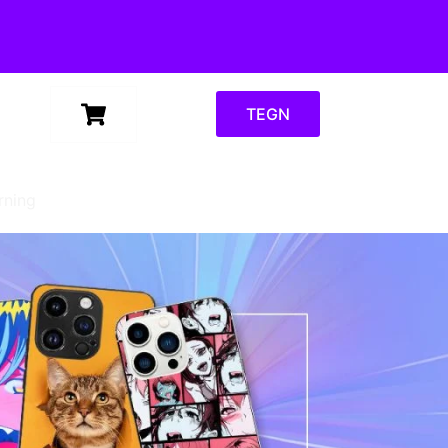
TEGN
rning