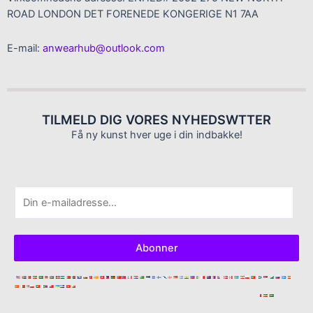
ROAD LONDON DET FORENEDE KONGERIGE N1 7AA
E-mail:
anwearhub@outlook.com
TILMELD DIG VORES NYHEDSWTTER
Få ny kunst hver uge i din indbakke!
E
-
m
a
Abonner
i
l
*