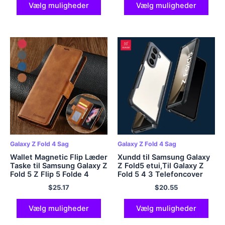
Vælg muligheder
Vælg muligheder
Galaxy Z Fold 4 Sag
Galaxy Z Fold 4 Sag
Wallet Magnetic Flip Læder
Xundd til Samsung Galaxy
Taske til Samsung Galaxy Z
Z Fold5 etui,Til Galaxy Z
Fold 5 Z Flip 5 Folde 4
Fold 5 4 3 Telefoncover
Vend 4 Folde 3 Vend 3
Stødsikker beskyttende
$
25.17
$
20.55
Business Anti-drop Cover
skal gennemsigtige etuier
Vælg muligheder
Vælg muligheder