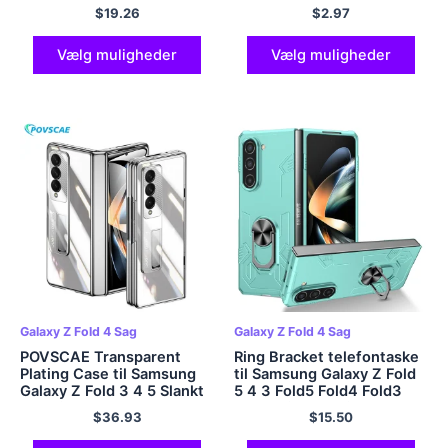
Plus Ultra
Fold 4 Fold 2 3 Fold3 Anti-
$
19.26
$
2.97
fald beskyttelsesdæksel
Vælg muligheder
Vælg muligheder
Galaxy Z Fold 4 Sag
Galaxy Z Fold 4 Sag
POVSCAE Transparent
Ring Bracket telefontaske
Plating Case til Samsung
til Samsung Galaxy Z Fold
Galaxy Z Fold 3 4 5 Slankt
5 4 3 Fold5 Fold4 Fold3
stødsikkert
Magnetisk plastik
$
36.93
$
15.50
hængselbeskyttelsesdæksel
faldsikringsbetræk
med HD skærmbeskytter