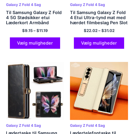
Galaxy Z Fold 4 Sag
Galaxy Z Fold 4 Sag
Til Samsung Galaxy Z Fold
Til Samsung Galaxy Z Fold
4 5G Stødsikker etui
4 Etui Ultra-tynd mat med
Læderkort Armbånd
hærdet filmbeslag Pen Slot
Beskytter Bagcover til
Fold Stødsikker
$
9.15
–
$
11.19
$
22.02
–
$
31.02
Galaxy Z Fold 3 Etui Z
beskyttelse hårdt dæksel
Fold2 Fold 5
Vælg muligheder
Vælg muligheder
Galaxy Z Fold 4 Sag
Galaxy Z Fold 4 Sag
Lædertaske til Samsung
Lædertelefontaske til