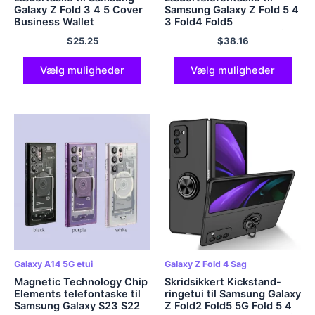
Galaxy Z Fold 3 4 5 Cover
Samsung Galaxy Z Fold 5 4
Business Wallet
3 Fold4 Fold5
Shockproof Protector Shell
Guldbelægning magnetisk
$
25.25
$
38.16
til Samsung Z Fold 4 Sag
hængselstativ Bagcover
med spejlfilm
Vælg muligheder
Vælg muligheder
Galaxy A14 5G etui
Galaxy Z Fold 4 Sag
Magnetic Technology Chip
Skridsikkert Kickstand-
Elements telefontaske til
ringetui til Samsung Galaxy
Samsung Galaxy S23 S22
Z Fold2 Fold5 5G Fold 5 4