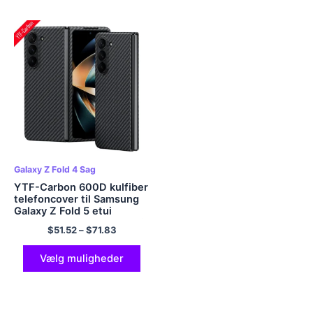
Galaxy Z Fold 4 Sag
YTF-Carbon 600D kulfiber
telefoncover til Samsung
Galaxy Z Fold 5 etui
Aramid Fiber Z Fold 4 etui
$
51.52
–
$
71.83
Slim Design Z Fold 3
dække
Vælg muligheder