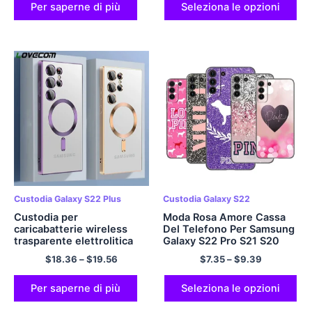
morbida
Per saperne di più
Seleziona le opzioni
Custodia Galaxy S22 Plus
Custodia Galaxy S22
Custodia per
Moda Rosa Amore Cassa
caricabatterie wireless
Del Telefono Per Samsung
trasparente elettrolitica
Galaxy S22 Pro S21 S20
per Samsung Galaxy S23
Ultra FE S10 Lite 5G S10E
$
18.36
–
$
19.56
$
7.35
–
$
9.39
Ultra S22 S21 Plus Cover
S9 S8 Più Molle di TPU
protettiva in silicone per
Nero Della Copertura
vetro per fotocamera
Per saperne di più
Seleziona le opzioni