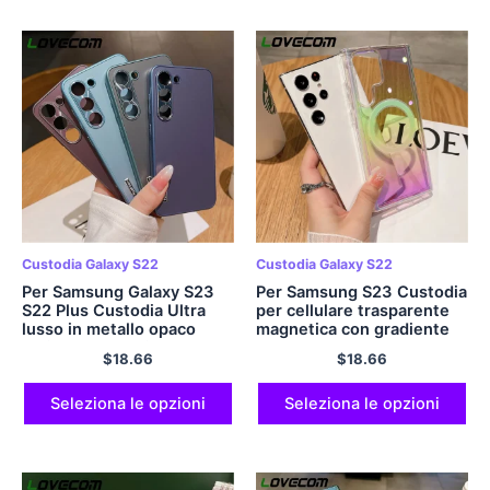
Custodia Galaxy S22
Custodia Galaxy S22
Per Samsung Galaxy S23
Per Samsung S23 Custodia
S22 Plus Custodia Ultra
per cellulare trasparente
lusso in metallo opaco
magnetica con gradiente
antiurto paraurti copertura
laser Ultra per Samsung
$
18.66
$
18.66
posteriore rigida accessori
Galaxy S22 S23 Ultra Plus
di protezione delle lenti
per copertina rigida
Magasafe
Seleziona le opzioni
Seleziona le opzioni