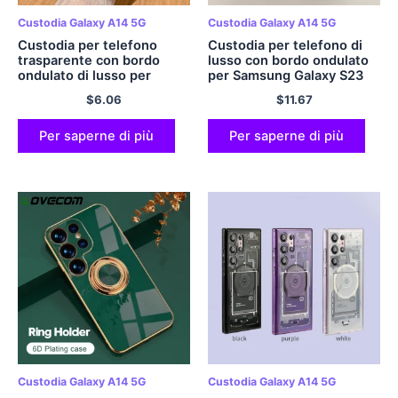
Custodia Galaxy A14 5G
Custodia Galaxy A14 5G
Custodia per telefono
Custodia per telefono di
trasparente con bordo
lusso con bordo ondulato
ondulato di lusso per
per Samsung Galaxy S23
Samsung S23 Ultra Plus
S22 S21 Ultra Plus S20 FE
$
6.06
$
11.67
S22 Ultra Plus A14 A13 5G
A54 A34 A14 A52 A53
Nota 20 Cover morbida per
A23 A24 Copertina
paraurti ultra placcante
morbida di colore della
Per saperne di più
Per saperne di più
caramella
Custodia Galaxy A14 5G
Custodia Galaxy A14 5G