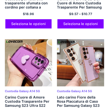
trasparente sfumata con
Cuore di Amore Custodia
cordino per collana a
Trasparente Per Samsung
tracolla per Samsung S23
Galaxy S23 S22 Ultra S21
$
18.96
$
9.57
–
$
10.77
Ultra S22 Plus Custodia in
Più A54 A34 A14 A53 A23
acrilico antiurto con
a52 A13 A32 A33 5G Molle
cinturino
Della Copertura
Seleziona le opzioni
Seleziona le opzioni
Custodia Galaxy A14 5G
Custodia Galaxy A14 5G
Carino Cuore di Amore
Lato carino Fiore della
Custodia Trasparente Per
Rosa Placcatura di Caso
Samsung S23 Ultra S22
Per Samsung Galaxy S23