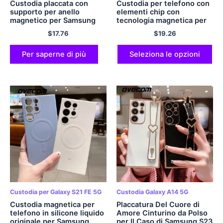
Custodia placcata con
Custodia per telefono con
supporto per anello
elementi chip con
magnetico per Samsung
tecnologia magnetica per
Galaxy S23 S22 S21 S20
Samsung Galaxy S23 S22
$
17.76
$
19.26
Plus Nota 20 Copertina
Plus Ultra
morbida Ultra A54 A53
A52 A33 A73 A14
Per saperne di più
Seleziona le opzioni
Custodia per Galaxy S21 FE 5G
Custodia Galaxy A14 5G
Custodia magnetica per
Placcatura Del Cuore di
telefono in silicone liquido
Amore Cinturino da Polso
originale per Samsung
per Il Caso di Samsung S23