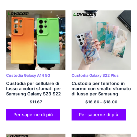
Custodia Galaxy A14 5G
Custodia Galaxy S22 Plus
Custodia per cellulare di
Custodia per telefono in
lusso a colori sfumati per
marmo con smalto sfumato
Samsung Galaxy S23 S22
di lusso per Samsung
S21 Ultra Plus S20 FE Note
Galaxy S23 Ultra Plus S22
$
11.67
$
16.86
–
$
18.06
20 A54 A34 A14 A53 A52
Ultra Plus S23 5G Cover
A23 A13 Copertina
morbida antiurto colorata
morbida
Per saperne di più
Per saperne di più