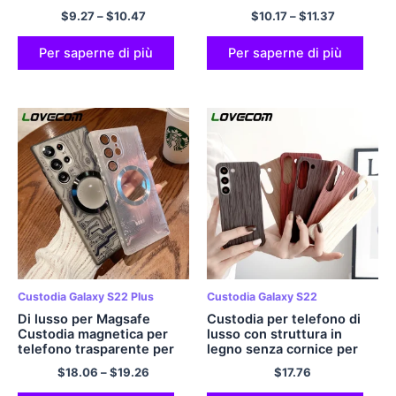
S22 S21 S20 Plus Ultra FE
S20 Ultra Plus FE A53 A52
$
9.27
–
$
10.47
$
10.17
–
$
11.37
A54 A34 A14 A24 A53
A13 A73 A72 5G Nota 20
A52 A13 5G Cover morbida
Copertina morbida e
trasparente
trasparente
Per saperne di più
Per saperne di più
Custodia Galaxy S22 Plus
Custodia Galaxy S22
Di lusso per Magsafe
Custodia per telefono di
Custodia magnetica per
lusso con struttura in
telefono trasparente per
legno senza cornice per
Samsung Galaxy S23 S22
Samsung Galaxy S23 S22
$
18.06
–
$
19.26
$
17.76
Ultra Plus Lente antiurto
Ultra Plus Cover rigida per
Flim Protector Cover rigida
PC in tinta unita antiurto