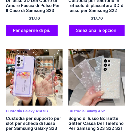
Di lusso 3D Del Cuore di
Custodia per telefono in
Amore Fascia di Polso Per
reticolo di placcatura 3D di
Il Caso di Samsung S23
lusso per Samsung S22
S22 S21 S20 Ultra FE Plus
Ultra Plus S21 Plus Cover
$
17.16
$
17.76
A53 A52 A23 A13 a14 A34
posteriore in silicone
A54 A32 5G Molle Della
morbido ultra antiurto
Copertura
Per saperne di più
Seleziona le opzioni
Custodia Galaxy A14 5G
Custodia Galaxy A52
Custodia per supporto per
Sogno di lusso Borsette
slot per scheda di lusso
Glitter Cassa Del Telefono
per Samsung Galaxy S23
Per Samsung S23 S22 S21