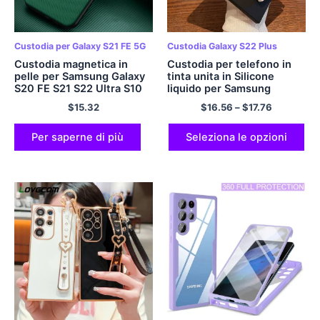
Custodia per Galaxy S21 FE 5G
Custodia Galaxy S22 Plus
Custodia magnetica in
Custodia per telefono in
pelle per Samsung Galaxy
tinta unita in Silicone
S20 FE S21 S22 Ultra S10
liquido per Samsung
Plus A52 A12 A72 S Nota
Galaxy S23 Ultra Plus S22
$
15.32
$
16.56
–
$
17.76
20 9 10 9 S10E S20FE A53
Ultra Plus 5G protezione
A50 S9 Coperture
per obiettivo in vetro
copertina morbida
Per saperne di più
Seleziona le opzioni