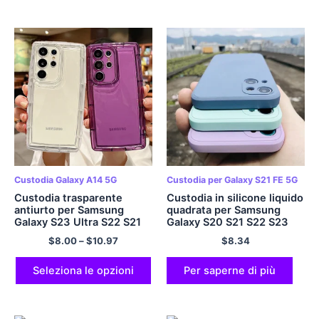
Custodia Galaxy A14 5G
Custodia per Galaxy S21 FE 5G
Custodia trasparente
Custodia in silicone liquido
antiurto per Samsung
quadrata per Samsung
Galaxy S23 Ultra S22 S21
Galaxy S20 S21 S22 S23
Plus A23 A13 A54 A34
Ultra 5G S21 FE S20 Plus
$
8.00
–
$
10.97
$
8.34
A14 A32 A52 A51 A71 5G
S10 A50 A70 Nota 20 10
Cover morbida trasparente
Copertina morbida
Seleziona le opzioni
Per saperne di più