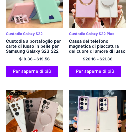
Custodia Galaxy S22
Custodia Galaxy S22 Plus
Custodia a portafoglio per
Cassa del telefono
carte di lusso in pelle per
magnetica di placcatura
Samsung Galaxy S23 S22
del cuore di amore di lusso
Ultra Plus Nota 20
per Samsung Galaxy S23
$
18.36
–
$
19.56
$
20.16
–
$
21.36
Copertura protettiva per
S22 S21 Ultra Plus Borsa
supporto per obiettivo
con tracolla a tracolla
ultra metallico
Custodia morbida per
Per saperne di più
Per saperne di più
paraurti