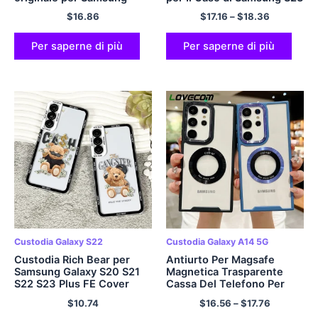
Galaxy S23 Ultra Plus S22
S22 S21 Ultra Plus S20 FE
$
16.86
$
17.16
–
$
18.36
S21 Ultra Plus S21 FE
A53 A52 A23 A13 A14 a34
Cover morbida per paraurti
A54 A33 5G Della
Copertura Del Supporto
Per saperne di più
Per saperne di più
Custodia Galaxy S22
Custodia Galaxy A14 5G
Custodia Rich Bear per
Antiurto Per Magsafe
Samsung Galaxy S20 S21
Magnetica Trasparente
S22 S23 Plus FE Cover
Cassa Del Telefono Per
ultra morbida
Samsung Galaxy S23 S22
$
10.74
$
16.56
–
$
17.76
Ultra Plus A54 A34 A14