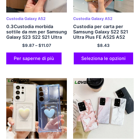
Custodia Galaxy A52
Custodia Galaxy A52
0.3Custodia morbida
Custodia per carta per
sottile da mm per Samsung
Samsung Galaxy S22 S21
Galaxy S23 S22 S21 Ultra
Ultra Plus FE A52S A52
Plus A53 A32 A52s A72
A32 A72 A71 A51 A21S
$
9.87
–
$
11.07
$
8.43
4G 5G Nota 20 Cover
A13 A12 A22 A13 A53 A13
trasparente opaca ultra
5G supporto di carta Capa
sottile
Per saperne di più
Seleziona le opzioni