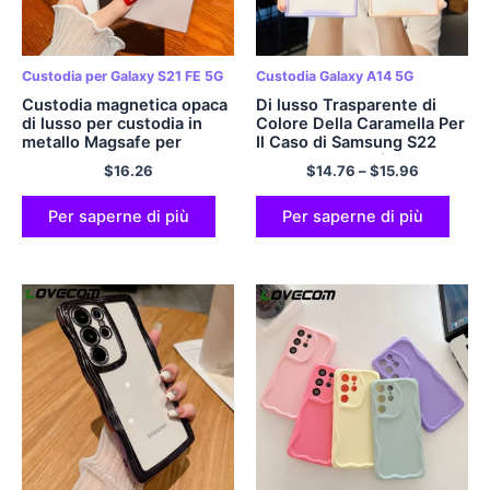
Custodia per Galaxy S21 FE 5G
Custodia Galaxy A14 5G
Custodia magnetica opaca
Di lusso Trasparente di
di lusso per custodia in
Colore Della Caramella Per
metallo Magsafe per
Il Caso di Samsung S22
Samsung Galaxy S23 S22
S23 Ultra S21 Più S20 FE
$
16.26
$
14.76
–
$
15.96
S21 Plus Ultra S20 FE Note
A53 A52 A13 A54 A14
20 Ultra 10 Inoltre
A23 a34 A32 A33 5G
copertina morbida
Molle Della Copertura
Per saperne di più
Per saperne di più