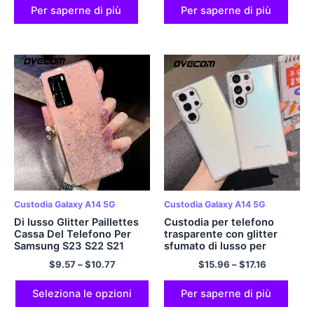
per PC
ultra sottile
Per saperne di più
Per saperne di più
Custodia Galaxy A14 5G
Custodia Galaxy A14 5G
Di lusso Glitter Paillettes
Custodia per telefono
Cassa Del Telefono Per
trasparente con glitter
Samsung S23 S22 S21
sfumato di lusso per
Ultra Plus S20 FE A54 A34
Samsung Galaxy S23 S22
$
9.57
–
$
10.77
$
15.96
–
$
17.16
A14 A24 A53 A52 a23 A13
Ultra Plus A54 A34 A14
5G Molle Della Copertura
A53 A52 5G Cover
Trasparente
morbida per paraurti
Seleziona le opzioni
Per saperne di più