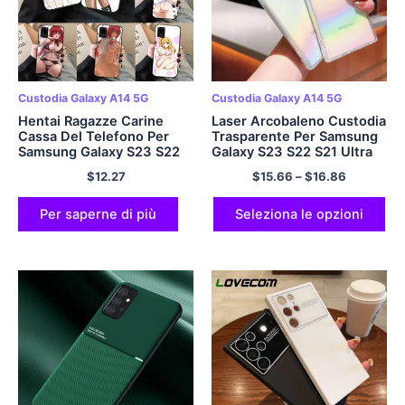
Custodia Galaxy A14 5G
Custodia Galaxy A14 5G
Hentai Ragazze Carine
Laser Arcobaleno Custodia
Cassa Del Telefono Per
Trasparente Per Samsung
Samsung Galaxy S23 S22
Galaxy S23 S22 S21 Ultra
S21 S20 Plus Ultra F14 F54
Plus S20 FE A54 A34 A14
$
12.27
$
15.66
–
$
16.86
M14 M54 M53 Note20
A53 A52 A23 a24 A25 A13
morbida copertura del
5G Molle Della Copertura
telefono nero
Per saperne di più
Seleziona le opzioni