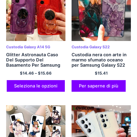
Custodia Galaxy A14 5G
Custodia Galaxy S22
Glitter Astronauta Caso
Custodia nera con arte in
Del Supporto Del
marmo sfumato oceano
Basamento Per Samsung
per Samsung Galaxy S22
S23 Ultra S22 S21 Più A23
S21 S20 FE S23 Plus NOTA
$
14.46
–
$
15.66
$
15.41
A13 A14 A34 A54 A32
20 Ultra S23Ultra
A52 A51 a71 A72 Molle
S22Cover in silicone Ultra
Della Copertura
Seleziona le opzioni
Per saperne di più
Trasparente