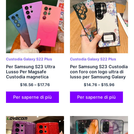
Custodia Galaxy S22 Plus
Custodia Galaxy S22 Plus
Per Samsung S23 Ultra
Per Samsung S23 Custodia
Lusso Per Magsafe
con foro con logo ultra di
Custodia magnetica
lusso per Samsung Galaxy
sfumata Per Samsung
S23 Ultra S22 Plus
$
16.56
–
$
17.76
$
14.76
–
$
15.96
Galaxy S 23 Ultra S22 S21
Pellicola per fotocamera
5G Plus Nota 20 Copertina
con fiori Cover trasparente
morbida
Per saperne di più
Per saperne di più