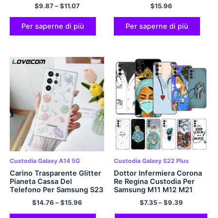
S21 Più A23 A13 A14 A34
S22 S21 Ultra Plus S20 FE
$
9.87
–
$
11.07
$
15.96
A54 A32 A52 A51 A71 a72
A54 A34 A14 A53 a23
Antiurto Molle Della
A24 5G Paraurti Molle
Copertura di TPU
Della Copertura
Per saperne di più
Per saperne di più
Custodia Galaxy A14 5G
Custodia Galaxy S22 Plus
Carino Trasparente Glitter
Dottor Infermiera Corona
Pianeta Cassa Del
Re Regina Custodia Per
Telefono Per Samsung S23
Samsung M11 M12 M21
S22 S20 S21 Ultra FE Più
M22 M30 M31 S M32 5G
$
14.76
–
$
15.96
$
7.35
–
$
9.39
A52 A53 A32 A14 a33
M51 M52 Nota 10 Lite 20
A23 Nota 20 Copertina
Ultra J4 J6 Più J8 2018