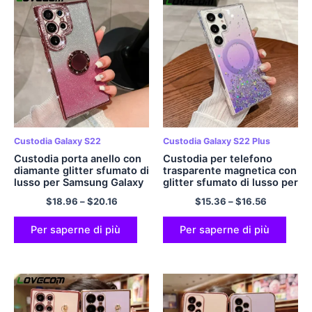
Custodia Galaxy S22
Custodia Galaxy S22 Plus
Custodia porta anello con
Custodia per telefono
diamante glitter sfumato di
trasparente magnetica con
lusso per Samsung Galaxy
glitter sfumato di lusso per
S23 Ultra Plus S22 Ultra
Samsung Galaxy S23 S22
$
18.96
–
$
20.16
$
15.36
–
$
16.56
Plus S 23 22 5Custodia
Ultra Plus. Cover morbida
morbida per telefono G
antiurto per paraurti
Per saperne di più
Per saperne di più