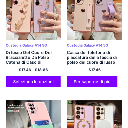
Custodia Galaxy A14 5G
Custodia Galaxy A14 5G
Di lusso Del Cuore Del
Cassa del telefono di
Braccialetto Da Polso
placcatura della fascia di
Catena di Caso di
polso del cuore di lusso
Placcatura Per Samsung
per Samsung S23 S22 S21
$
17.46
–
$
18.66
$
17.46
S23 S22 S21 Ultra Plus S20
Ultra Plus S20 FE A53 A13
FE A24 A53 A13 A14 a34
A14 A34 A54 5G A33 A52
A54 A33 A52 Copertura
Soft Cover
Seleziona le opzioni
Per saperne di più