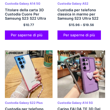
Custodia Galaxy A14 5G
Custodia Galaxy A52
Titolare della carta 3D
Custodia per telefono
Custodia Cuore Per
classica in marmo per
Samsung S23 S22 Ultra
Samsung S23 Ultra S22
Plus S21 S20 FE A53 A52
S21 Plus S20 FE A53 5G
$
10.77
$
15.96
–
$
19.56
A23 A14 A34 A32 A54
A52 A52S 5G Cover
A13 5G Antiurto Copertura
posteriore morbida per
Trasparente
telefono
Per saperne di più
Per saperne di più
Custodia Galaxy S22 Plus
Custodia Galaxy A14 5G
Custodia per telefono
Carino FAI DA TE 3D Del