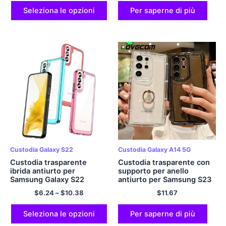
A52 A53 A32 A33 5G
Duro Della Copertura
Seleziona le opzioni
Per saperne di più
Custodia Galaxy S22
Custodia Galaxy A14 5G
Custodia trasparente
Custodia trasparente con
ibrida antiurto per
supporto per anello
Samsung Galaxy S22
antiurto per Samsung S23
5G,S22 Plus5G,Custodia
Ultra S22 S21 Plus A23
$
6.24
–
$
10.38
$
11.67
rigida per telefono con
A13 A14 A34 A54 A32
bordo morbido backplane
A52 A51 A71 A72 Cover
S22 Ultra 5G
posteriore morbida
Seleziona le opzioni
Per saperne di più