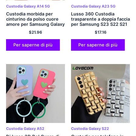
Custodia Galaxy A14 5G
Custodia Galaxy A23 5G
Custodia morbida per
Lusso 360 Custodia
cinturino da polso cuore
trasparente a doppia faccia
amore per Samsung Galaxy
per Samsung S23 S22 S21
S23 S22 S21 Ultra Plus S20
Ultra FE Plus A52 A53 A32
$
21.96
$
17.16
FE A54 A34 A14 A53 A23
A13 A23 A54 A72 A33 5G
A24 5G borsa a tracolla
Cover posteriore morbida
morbida
Per saperne di più
Per saperne di più
Custodia Galaxy A52
Custodia Galaxy S22