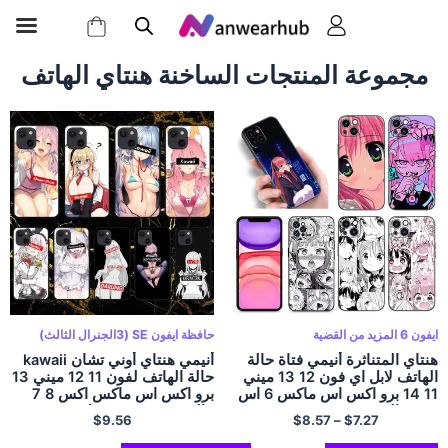
مجموعة المنتجات الساخنة هنتاي الهاتف
ايفون 6 المزيد من القضية
حافظة ايفون SE (3الجنرال الثالث)
هنتاي المتناثرة أنيمي فتاة حالة
أنيمي هنتاي أوني تشان kawaii
الهاتف لابل اي فون 12 13 ميني
حالة الهاتف لفون 11 12 ميني 13
11 14 برو اكس اس ماكس 6 اس
برو اكس اس ماكس اكس 8 7
6 7 8 المزيد 5S 2020 2022
6المزيد 5 SE XR شل
$
9.56
$
8.57
–
$
7.27
غطاء