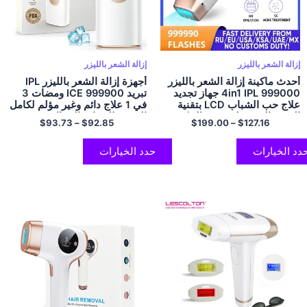
إزالة الشعر بالليزر
إزالة الشعر بالليزر
أحدث ماكينة إزالة الشعر بالليزر
أجهزة إزالة الشعر بالليزر IPL
4in1 IPL 999000 جهاز تجديد
تبريد ICE 999900 ومضات 3
علاج حب الشباب LCD بتقنية
في 1 علاج دائم وغير مؤلم لكامل
التبريد السريع لتشذيب البيكيني
الجسم للنساء والرجال
$
93.73
–
$
92.85
$
199.00
–
$
127.16
المنزلي
دد الخيارات
حدد الخيارات