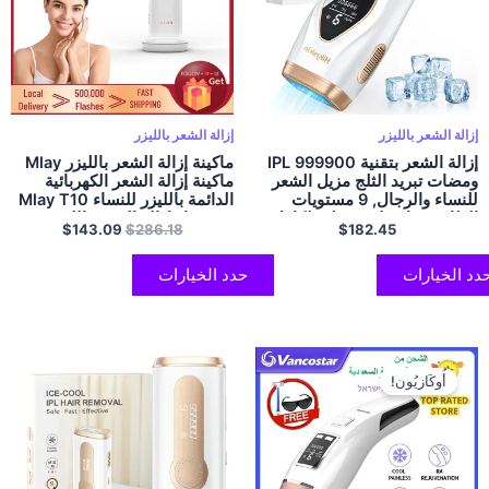
إزالة الشعر بالليزر
إزالة الشعر بالليزر
إزالة الشعر بتقنية IPL 999900
ماكينة إزالة الشعر بالليزر Mlay
ومضات تبريد الثلج مزيل الشعر
ماكينة إزالة الشعر الكهربائية
للنساء والرجال, 9 مستويات
الدائمة بالليزر للنساء Mlay T10
الطاقة,جهاز علاج منزلي لكامل
IPL جهاز إزالة الشعر بالليزر
$
143.09
$
286.18
$
182.45
الجسم
دد الخيارات
حدد الخيارات
أُوكَازيُون!