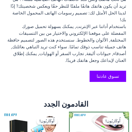
تريد أن يكون هاتفك هاتفًا ملفتًا للنظر حقًا ويعكس شخصيتك? إذًا
لدينا الحل الأمثل لك: تصميم رسومات الهاتف المحمول الخاصة
بك!
باستخدام أداتنا عبر الإنترنت, يمكنك بسهولة تحميل صورك
المفضلة على موقعنا الإلكتروني والاختيار من بين التنسيقات
المختلفة, الألوان والخطوط. سنستخدم هذه الصور لتصميم حافظة
هاتف جميلة تناسب ذوقك تمامًا. سواء كنت تريد التباهي بعائلتك,
أصدقاء, حيوانات أليفة, تجارب السفر أو الهوايات, يمكنك إطلاق
العنان لإبداعك وجعل هاتفك فريدًا.
تسوق عادتنا
القادمون الجدد
أُوكَازيُون!
أُوكَازيُون!