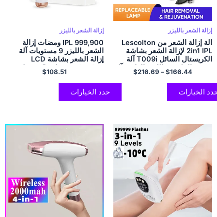
إزالة الشعر بالليزر
إزالة الشعر بالليزر
آلة إزالة الشعر من Lescolton
IPL 999,900 ومضات إزالة
2in1 IPL لإزالة الشعر بشاشة
الشعر بالليزر 9 مستويات آلة
الكريستال السائل T009i آلة
إزالة الشعر بشاشة LCD
تهذيب البيكيني بالليزر الدائمة آلة
HR/SC/RA مزيل ماكينة حلاقة
$
108.51
$
216.69
–
$
166.44
إزالة الشعر الكهربائية بالليزر
كهربائية للنساء بيكيني الجسم
دد الخيارات
حدد الخيارات