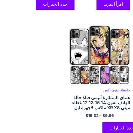
اقرأ المزيد
حدد الخيارات
حافظة ايفون اكس
هنتاي المتناثرة أنيمي فتاة حالة
الهاتف لفون 14 15 13 12 غطاء
ميني XR XS ماكس لاجهزة ابل
11 برو ماكس 6 اس 8 7 المزيد
$
15.32
–
$
9.56
من حالات SE2020
دد الخيارات