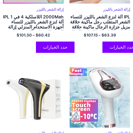
إزالة الشعر بالليزر
إزالة الشعر بالليزر
IPL آلة لنزع الشعر بالليزر للنساء
2000Mah اللاسلكية 4 في 1 IPL
الشعر المتقلب رجل ماكينة حلاقة
آلة لنزع الشعر بالليزر للنساء
مزيل جزازة الرجال ماكينة حلاقة
أجهزة الاستخدام المنزلي إزالة
كهربائية البيكينيات الحلاقة الصالة
الشعر الكهربائية آلة غير مؤلمة
$
101.30
–
$
60.42
$
107.15
–
$
63.39
الرياضية آلة قطع الشعر
بيكيني دروبشيبينغ
دد الخيارات
حدد الخيارات