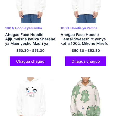
100% Hoodie ya Pamba
100% Hoodie ya Pamba
Ahegao Face Hoodie
Ahegao Face Hoodie
Ajijumuishe katika Sherehe
Hentai Sweatshirt yenye
ya Maonyesho Mzuri ya
kofia 100% Mikono Mirefu
Sweatshirt ya Anime 100%
ya Pamba ya Kuvuta
$
50.30
–
$
53.30
$
50.30
–
$
53.30
Pamba Oversized Cozy
Hoodie Multicolor
Comfort Hoodies
Multicolor
Chagua chaguo
Chagua chaguo