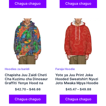
Chagua chaguo
Chagua chaguo
Hoodies za baridi
Faraja Hoodie
Chapisha Juu Zaidi Cheti
Yote ya Juu Print Joka
Cha Kuzimu cha Dinosaur
Hooded Sweatshirt Nyuzi
Graffiti Yenye Hood na
Joto Mwaka Mpya Hoodie
Mfukoni
$
42.70
–
$
46.66
$
45.47
–
$
49.88
Chagua chaguo
Chagua chaguo