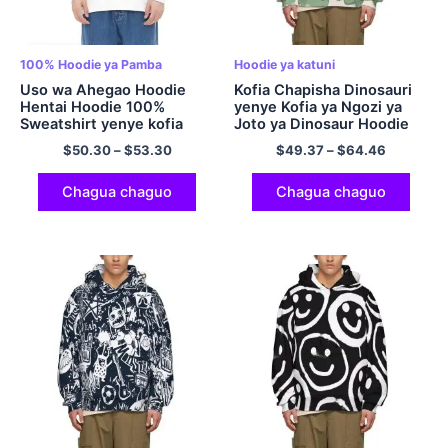
100% Hoodie ya Pamba
Hoodie ya katuni
Uso wa Ahegao Hoodie
Kofia Chapisha Dinosauri
Hentai Hoodie 100%
yenye Kofia ya Ngozi ya
Sweatshirt yenye kofia
Joto ya Dinosaur Hoodie
nyingi ya Pamba Multicolor
Hoodie ya Ukubwa wa
$
50.30
–
$
53.30
$
49.37
–
$
64.46
Umoja wa Ulaya
Chagua chaguo
Chagua chaguo