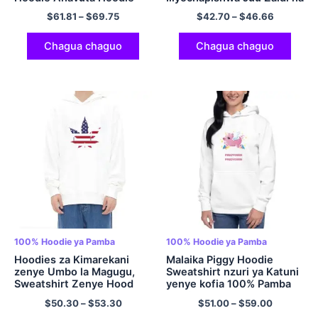
Joto na Faraja
Mifuko ya Hentai Pullover
$
61.81
–
$
69.75
$
42.70
–
$
46.66
Hoodie
Chagua chaguo
Chagua chaguo
100% Hoodie ya Pamba
100% Hoodie ya Pamba
Hoodies za Kimarekani
Malaika Piggy Hoodie
zenye Umbo la Magugu,
Sweatshirt nzuri ya Katuni
Sweatshirt Zenye Hood
yenye kofia 100% Pamba
Kubwa za EU.
Multicolor
$
50.30
–
$
53.30
$
51.00
–
$
59.00