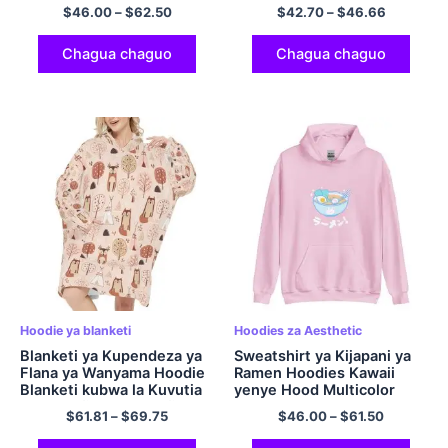
Hoodie Pullover Hoodie
$
46.00
–
$
62.50
$
42.70
–
$
46.66
Polyester Hoodie
Chagua chaguo
Chagua chaguo
Hoodie ya blanketi
Hoodies za Aesthetic
Blanketi ya Kupendeza ya
Sweatshirt ya Kijapani ya
Flana ya Wanyama Hoodie
Ramen Hoodies Kawaii
Blanketi kubwa la Kuvutia
yenye Hood Multicolor
lenye kofia yenye kofia
$
61.81
–
$
69.75
$
46.00
–
$
61.50
yenye kofia. & Mikono ya
Ukubwa Mmoja Inafaa