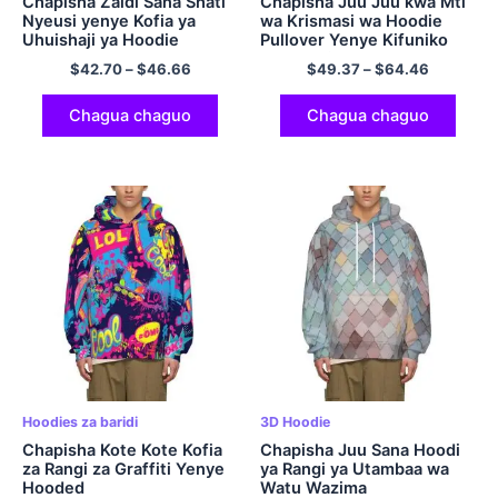
Chapisha Zaidi Sana Shati
Chapisha Juu Juu kwa Mti
Nyeusi yenye Kofia ya
wa Krismasi wa Hoodie
Uhuishaji ya Hoodie
Pullover Yenye Kifuniko
Polyester
Sweatshirt Ukubwa wa EU
$
42.70
–
$
46.66
$
49.37
–
$
64.46
Nguo ya Hoodi ya Krismasi
yenye Joto na Laini kwa
Zawadi za Krismasi za
Chagua chaguo
Chagua chaguo
Wanaume na Wanawake.
Hoodies za baridi
3D Hoodie
Chapisha Kote Kote Kofia
Chapisha Juu Sana Hoodi
za Rangi za Graffiti Yenye
ya Rangi ya Utambaa wa
Hooded
Watu Wazima