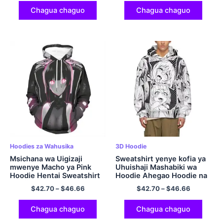
Chagua chaguo
Chagua chaguo
Hoodies za Wahusika
3D Hoodie
Msichana wa Uigizaji
Sweatshirt yenye kofia ya
mwenye Macho ya Pink
Uhuishaji Mashabiki wa
Hoodie Hentai Sweatshirt
Hoodie Ahegao Hoodie na
ya Kijapani ya Hoodie
Hoodie ya Mifuko ya
$
42.70
–
$
46.66
$
42.70
–
$
46.66
Polyester Pullover Hoodie
Polyester Pullover
Chagua chaguo
Chagua chaguo