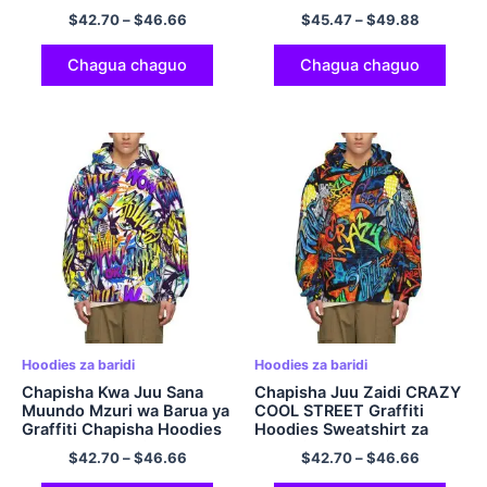
Inayostarehesha yenye
$
42.70
–
$
46.66
$
45.47
–
$
49.88
Ngozi ya Mfukoni yenye
Joto na Sweti Laini la
Polyester yenye Kifuniko
Chagua chaguo
Chagua chaguo
Hoodies za baridi
Hoodies za baridi
Chapisha Kwa Juu Sana
Chapisha Juu Zaidi CRAZY
Muundo Mzuri wa Barua ya
COOL STREET Graffiti
Graffiti Chapisha Hoodies
Hoodies Sweatshirt za
za Kuvuta Hoodi
Mavazi ya Mitaani
$
42.70
–
$
46.66
$
42.70
–
$
46.66