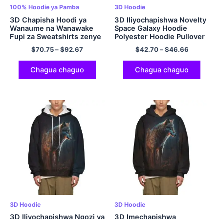
100% Hoodie ya Pamba
3D Hoodie
3D Chapisha Hoodi ya
3D Iliyochapishwa Novelty
Wanaume na Wanawake
Space Galaxy Hoodie
Fupi za Sweatshirts zenye
Polyester Hoodie Pullover
Kofia za Galaxy Cool
Hoodie na Mfuko wa
$
70.75
–
$
92.67
$
42.70
–
$
46.66
Novelty Hoodies 100%
Wanaume na Wanawake
Pamba
Chagua chaguo
Chagua chaguo
3D Hoodie
3D Hoodie
3D Iliyochapishwa Ngozi ya
3D Imechapishwa