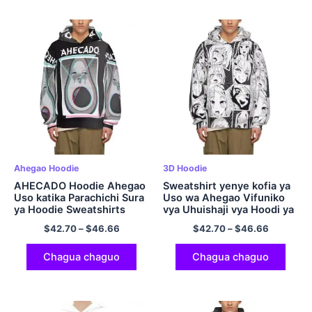
Ahegao Hoodie
3D Hoodie
AHECADO Hoodie Ahegao
Sweatshirt yenye kofia ya
Uso katika Parachichi Sura
Uso wa Ahegao Vifuniko
ya Hoodie Sweatshirts
vya Uhuishaji vya Hoodi ya
Mapenzi ya Hentai
Kijapani ya Polyester ya
$
42.70
–
$
46.66
$
42.70
–
$
46.66
Kuvuta kwa Wanaume na
Wanawake
Chagua chaguo
Chagua chaguo