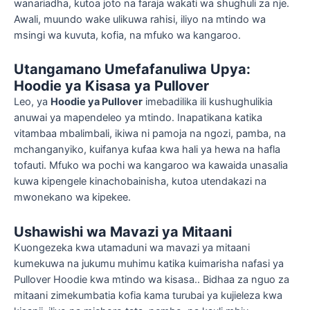
wanariadha, kutoa joto na faraja wakati wa shughuli za nje.
Awali, muundo wake ulikuwa rahisi, iliyo na mtindo wa
msingi wa kuvuta, kofia, na mfuko wa kangaroo.
Utangamano Umefafanuliwa Upya:
Hoodie ya Kisasa ya Pullover
Leo, ya
Hoodie ya Pullover
imebadilika ili kushughulikia
anuwai ya mapendeleo ya mtindo. Inapatikana katika
vitambaa mbalimbali, ikiwa ni pamoja na ngozi, pamba, na
mchanganyiko, kuifanya kufaa kwa hali ya hewa na hafla
tofauti. Mfuko wa pochi wa kangaroo wa kawaida unasalia
kuwa kipengele kinachobainisha, kutoa utendakazi na
mwonekano wa kipekee.
Ushawishi wa Mavazi ya Mitaani
Kuongezeka kwa utamaduni wa mavazi ya mitaani
kumekuwa na jukumu muhimu katika kuimarisha nafasi ya
Pullover Hoodie kwa mtindo wa kisasa.. Bidhaa za nguo za
mitaani zimekumbatia kofia kama turubai ya kujieleza kwa