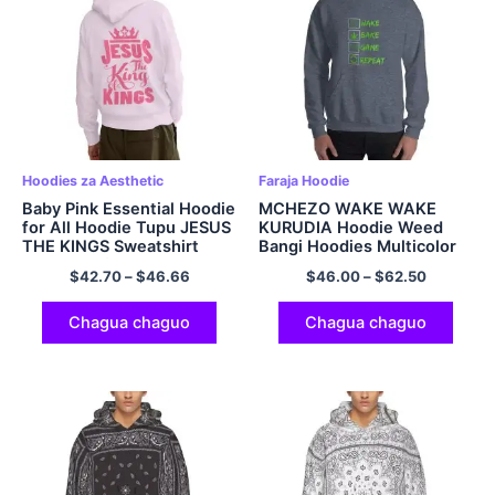
Hoodies za Aesthetic
Faraja Hoodie
Baby Pink Essential Hoodie
MCHEZO WAKE WAKE
for All Hoodie Tupu JESUS ​​
KURUDIA Hoodie Weed
THE KINGS Sweatshirt
Bangi Hoodies Multicolor
Cozy Comfort Polyester
$
42.70
–
$
46.66
$
46.00
–
$
62.50
Pullover Hoodie
Streetwear Hoodie
Chagua chaguo
Chagua chaguo