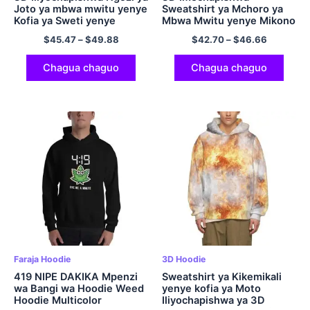
Joto ya mbwa mwitu yenye
Sweatshirt ya Mchoro ya
Kofia ya Sweti yenye
Mbwa Mwitu yenye Mikono
Mikono Mirefu
Mirefu
$
45.47
–
$
49.88
$
42.70
–
$
46.66
Chagua chaguo
Chagua chaguo
Faraja Hoodie
3D Hoodie
419 NIPE DAKIKA Mpenzi
Sweatshirt ya Kikemikali
wa Bangi wa Hoodie Weed
yenye kofia ya Moto
Hoodie Multicolor
Iliyochapishwa ya 3D