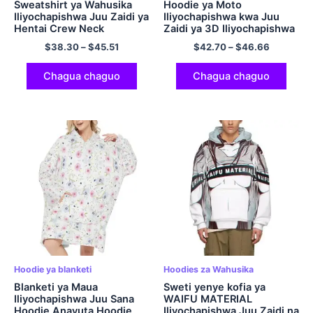
Sweatshirt ya Wahusika
Hoodie ya Moto
Iliyochapishwa Juu Zaidi ya
Iliyochapishwa kwa Juu
Hentai Crew Neck
Zaidi ya 3D Iliyochapishwa
Lightweight Hoodie
Sweatshirt ya Pullover ya
$
38.30
–
$
45.51
$
42.70
–
$
46.66
Polyester Hoodie
Chagua chaguo
Chagua chaguo
Hoodie ya blanketi
Hoodies za Wahusika
Blanketi ya Maua
Sweti yenye kofia ya
Iliyochapishwa Juu Sana
WAIFU MATERIAL
Hoodie Anavuta Hoodie
Iliyochapishwa Juu Zaidi na