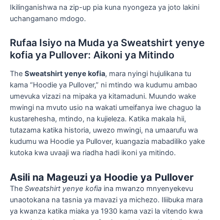
Ikilinganishwa na zip-up pia kuna nyongeza ya joto lakini
uchangamano mdogo.
Rufaa Isiyo na Muda ya Sweatshirt yenye
kofia ya Pullover: Aikoni ya Mitindo
The
Sweatshirt yenye kofia
, mara nyingi hujulikana tu
kama “Hoodie ya Pullover,” ni mtindo wa kudumu ambao
umevuka vizazi na mipaka ya kitamaduni. Muundo wake
mwingi na mvuto usio na wakati umeifanya iwe chaguo la
kustarehesha, mtindo, na kujieleza. Katika makala hii,
tutazama katika historia, uwezo mwingi, na umaarufu wa
kudumu wa Hoodie ya Pullover, kuangazia mabadiliko yake
kutoka kwa uvaaji wa riadha hadi ikoni ya mitindo.
Asili na Mageuzi ya Hoodie ya Pullover
The
Sweatshirt yenye kofia
ina mwanzo mnyenyekevu
unaotokana na tasnia ya mavazi ya michezo. Iliibuka mara
ya kwanza katika miaka ya 1930 kama vazi la vitendo kwa