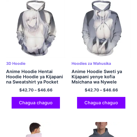
3D Hoodie
Hoodies za Wahusika
Anime Hoodie Hentai
Anime Hoodie Sweti ya
Hoodie Hoodie ya Kijapani
Kijapani yenye kofia
na Sweatshirt ya Pocket
Msichana wa Nywele
Polyester Pullover Hooded
Nyeupe Hentai Hoodie
$
42.70
–
$
46.66
$
42.70
–
$
46.66
Polyester Pullover Hoodie
Chagua chaguo
Chagua chaguo