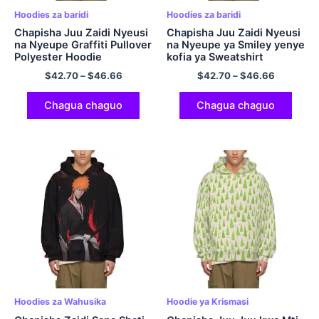
Hoodies za baridi
Hoodies za baridi
Chapisha Juu Zaidi Nyeusi
Chapisha Juu Zaidi Nyeusi
na Nyeupe Graffiti Pullover
na Nyeupe ya Smiley yenye
Polyester Hoodie
kofia ya Sweatshirt
$
42.70
–
$
46.66
$
42.70
–
$
46.66
Chagua chaguo
Chagua chaguo
Hoodies za Wahusika
Hoodie ya Krismasi