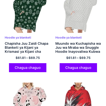
Hoodie ya blanketi
Hoodie ya blanketi
Chapisha Juu Zaidi Chapa
Muundo wa Kuchapisha wa
Blanketi ya Kijani ya
Juu wa Mraba wa Snuggle
Krismasi ya Kijani cha
Hoodie Inayovaliwa Kubwa
Kulala Hoodie Hoodie Jitu
ya Hoodie Flannel Blanketi
$
61.81
–
$
69.75
$
61.81
–
$
69.75
la Kupendeza.
Sweatshirt kwa Watu
Wazima Wanawake
Wanaume
Chagua chaguo
Chagua chaguo