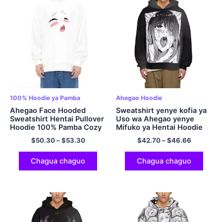
100% Hoodie ya Pamba
Ahegao Hoodie
Ahegao Face Hooded
Sweatshirt yenye kofia ya
Sweatshirt Hentai Pullover
Uso wa Ahegao yenye
Hoodie 100% Pamba Cozy
Mifuko ya Hentai Hoodie
Comfy Hoodie Multicolor
Sweatshirt
$
50.30
–
$
53.30
$
42.70
–
$
46.66
Chagua chaguo
Chagua chaguo