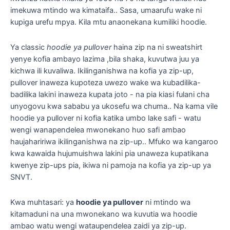
imekuwa mtindo wa kimataifa.. Sasa, umaarufu wake ni
kupiga urefu mpya. Kila mtu anaonekana kumiliki hoodie.
Ya classic
hoodie ya pullover
haina zip na ni sweatshirt
yenye kofia ambayo lazima ,bila shaka, kuvutwa juu ya
kichwa ili kuvaliwa. Ikilinganishwa na kofia ya zip-up,
pullover inaweza kupoteza uwezo wake wa kubadilika-
badilika lakini inaweza kupata joto - na pia kiasi fulani cha
unyogovu kwa sababu ya ukosefu wa chuma.. Na kama vile
hoodie ya pullover ni kofia katika umbo lake safi - watu
wengi wanapendelea mwonekano huo safi ambao
haujahaririwa ikilinganishwa na zip-up.. Mfuko wa kangaroo
kwa kawaida hujumuishwa lakini pia unaweza kupatikana
kwenye zip-ups pia, ikiwa ni pamoja na kofia ya zip-up ya
SNVT.
Kwa muhtasari: ya
hoodie ya pullover
ni mtindo wa
kitamaduni na una mwonekano wa kuvutia wa hoodie
ambao watu wengi wataupendelea zaidi ya zip-up.