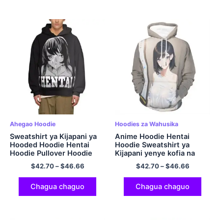
Ahegao Hoodie
Hoodies za Wahusika
Sweatshirt ya Kijapani ya
Anime Hoodie Hentai
Hooded Hoodie Hentai
Hoodie Sweatshirt ya
Hoodie Pullover Hoodie
Kijapani yenye kofia na
Mifuko ya Hoodi ya
$
42.70
–
$
46.66
$
42.70
–
$
46.66
Polyester
Chagua chaguo
Chagua chaguo