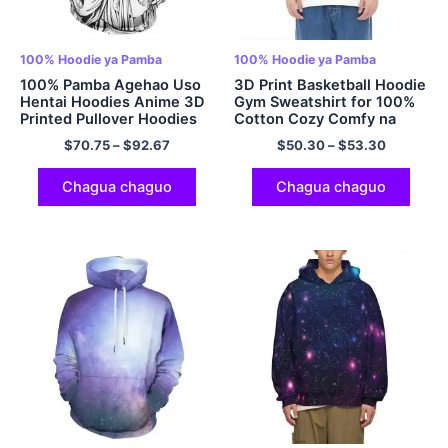
100% Hoodie ya Pamba
100% Hoodie ya Pamba
100% Pamba Agehao Uso
3D Print Basketball Hoodie
Hentai Hoodies Anime 3D
Gym Sweatshirt for 100%
Printed Pullover Hoodies
Cotton Cozy Comfy na
Soft Pullover Hoodie kwa
$
70.75
–
$
92.67
$
50.30
–
$
53.30
Wanaume na Wanawake
Multicolor
Chagua chaguo
Chagua chaguo