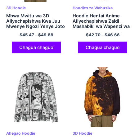
3D Hoodie
Hoodies za Wahusika
Mbwa Mwitu wa 3D
Hoodie Hentai Anime
Aliyechapishwa Kwa Juu
Aliyechapishwa Zaidi
Mwenye Ngozi Yenye Joto
Mashabiki wa Wapenzi wa
ya Theluji yenye kofia ya
Wahusika wa Hoodie
$
45.47
–
$
49.88
$
42.70
–
$
46.66
Sweatshirt
Waliovaa Vati la Sweatshirt
inayostarehesha Mikono
la Polyester Pullover
Mirefu ya Kawaida Hoodie
Hoodie
Chagua chaguo
Chagua chaguo
Ahegao Hoodie
3D Hoodie