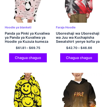
Hoodie ya blanketi
Faraja Hoodie
Panda ya Pinki ya Kuvaliwa
Uboreshaji wa Uboreshaji
ya Panda ya Kuvaliwa ya
wa Juu wa Kuchapisha
Hoodie ya Kuzuia kumeza
Sweatshirt yenye kofia ya
dawa Hoodie Blanketi
Polyester Pullover Hoodie
$
61.81
–
$
69.75
$
42.70
–
$
46.66
kubwa yenye kofia ya
Nyeusi na Nyekundu
kuvutia.
Chagua chaguo
Chagua chaguo