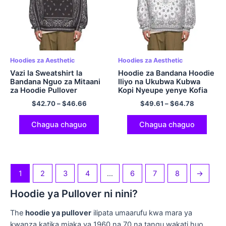
Hoodies za Aesthetic
Hoodies za Aesthetic
Vazi la Sweatshirt la
Hoodie za Bandana Hoodie
Bandana Nguo za Mitaani
Iliyo na Ukubwa Kubwa
za Hoodie Pullover
Kopi Nyeupe yenye Kofia
Polyester Hoodie kwa
ya Sweatshirt ya Hip Hop
$
42.70
–
$
46.66
$
49.61
–
$
64.78
Wanaume na Wanawake
Hoodi ya Umoja wa Ulaya
ya Nguo za Polyester za
Comfort
Chagua chaguo
Chagua chaguo
1
2
3
4
…
6
7
8
→
Hoodie ya Pullover ni nini?
The
hoodie ya pullover
ilipata umaarufu kwa mara ya
kwanza katika miaka ya 1960 na 70 na tangu wakati huo