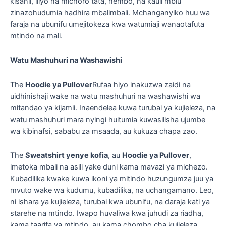
kisanii, iliyo na michoro tata, nembo, na kauli mbiu
zinazohudumia hadhira mbalimbali. Mchanganyiko huu wa
faraja na ubunifu umejitokeza kwa watumiaji wanaotafuta
mtindo na mali.
Watu Mashuhuri na Washawishi
The
Hoodie ya Pullover
Rufaa hiyo inakuzwa zaidi na
uidhinishaji wake na watu mashuhuri na washawishi wa
mitandao ya kijamii. Inaendelea kuwa turubai ya kujieleza, na
watu mashuhuri mara nyingi huitumia kuwasilisha ujumbe
wa kibinafsi, sababu za msaada, au kukuza chapa zao.
The
Sweatshirt yenye kofia
, au
Hoodie ya Pullover
,
imetoka mbali na asili yake duni kama mavazi ya michezo.
Kubadilika kwake kuwa ikoni ya mitindo huzungumza juu ya
mvuto wake wa kudumu, kubadilika, na uchangamano. Leo,
ni ishara ya kujieleza, turubai kwa ubunifu, na daraja kati ya
starehe na mtindo. Iwapo huvaliwa kwa juhudi za riadha,
kama taarifa ya mtindo, au kama chombo cha kujieleza