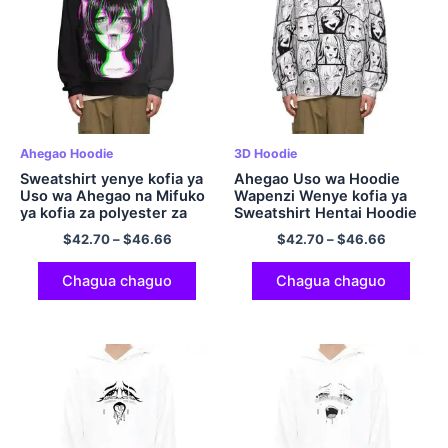
Ahegao Hoodie
3D Hoodie
Sweatshirt yenye kofia ya
Ahegao Uso wa Hoodie
Uso wa Ahegao na Mifuko
Wapenzi Wenye kofia ya
ya kofia za polyester za
Sweatshirt Hentai Hoodie
Hentai Pullover
Hoodie ya Kijapani ya
$
42.70
–
$
46.66
$
42.70
–
$
46.66
Hoodie Polyester Pullover
Chagua chaguo
Chagua chaguo