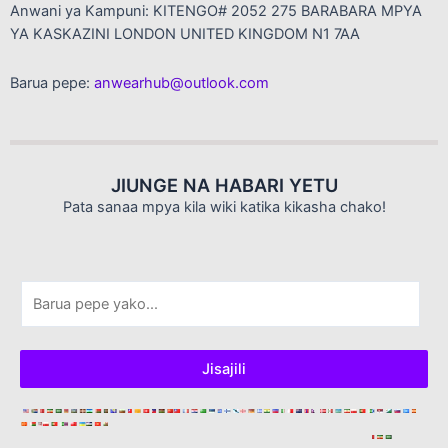
Anwani ya Kampuni: KITENGO# 2052 275 BARABARA MPYA
YA KASKAZINI LONDON UNITED KINGDOM N1 7AA
Barua pepe:
anwearhub@outlook.com
JIUNGE NA HABARI YETU
Pata sanaa mpya kila wiki katika kikasha chako!
B
a
r
u
Jisajili
a
p
e