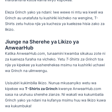
inafurahisha kutoa kama ilivyo kupokea.
Eleza Grinch yako ya ndani: Iwe wewe ni mtu wa kweli wa
Grinch au unatafuta tu kushiriki kicheko na wengine, T-
Shirts zetu hutoa njia ya kucheza ya kuelezea hisia zako za
likizo.
Jiunge na Sherehe ya Likizo ya
AnwearHub
Katika AnwearHub.com, tunaamini kwamba sikukuu zote ni
za kueneza furaha na vicheko. Yetu
T-Shirts za Grinch
toa
njia ya kipekee ya kusherehekea msimu na kushiriki uchawi
wa Grinch na ulimwengu.
Usisubiri kukimbilia likizo. Nunua mkusanyiko wetu wa
kipekee wa
T-Shirts za Grinch
kwenye AnwearHub.com
sasa na uruhusu sherehe zianze. Ni wakati wa kukumbatia
Grinch yako ya ndani na kufanya msimu huu wa likizo kuwa
wa kukumbuka!