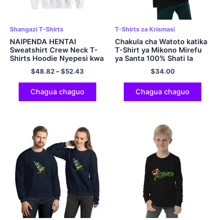
Shangazi T-Shirts
T-Shirts za Krismasi
NAIPENDA HENTAI
Chakula cha Watoto katika
Sweatshirt Crew Neck T-
T-Shirt ya Mikono Mirefu
Shirts Hoodie Nyepesi kwa
ya Santa 100% Shati la
Wanaume na Wanawake
Faraja la Pamba Multicolor
$
48.82
–
$
52.43
$
34.00
Multicolor
Chagua chaguo
Chagua chaguo