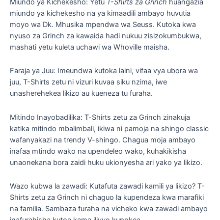
Miundo ya Kichekesho: Yetu
T-Shirts za Grinch
huangazia
miundo ya kichekesho na ya kimaadili ambayo huvutia
moyo wa Dk. Mhusika mpendwa wa Seuss. Kutoka kwa
nyuso za Grinch za kawaida hadi nukuu zisizokumbukwa,
mashati yetu kuleta uchawi wa Whoville maisha.
Faraja ya Juu: Imeundwa kutoka laini, vifaa vya ubora wa
juu, T-Shirts zetu ni vizuri kuvaa siku nzima, iwe
unasherehekea likizo au kueneza tu furaha.
Mitindo Inayobadilika: T-Shirts zetu za Grinch zinakuja
katika mitindo mbalimbali, ikiwa ni pamoja na shingo classic
wafanyakazi na trendy V-shingo. Chagua moja ambayo
inafaa mtindo wako na upendeleo wako, kuhakikisha
unaonekana bora zaidi huku ukionyesha ari yako ya likizo.
Wazo kubwa la zawadi: Kutafuta zawadi kamili ya likizo? T-
Shirts zetu za Grinch ni chaguo la kupendeza kwa marafiki
na familia. Sambaza furaha na vicheko kwa zawadi ambayo