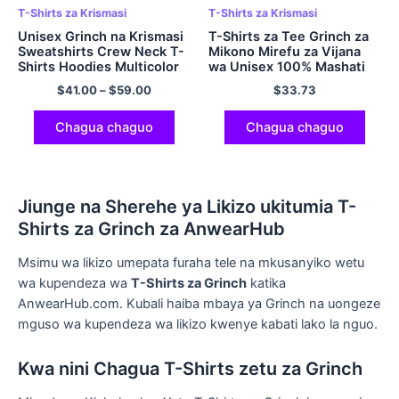
T-Shirts za Krismasi
T-Shirts za Krismasi
Unisex Grinch na Krismasi
T-Shirts za Tee Grinch za
Sweatshirts Crew Neck T-
Mikono Mirefu za Vijana
Shirts Hoodies Multicolor
wa Unisex 100% Mashati
ya Pamba Multicolor
$
41.00
–
$
59.00
$
33.73
Chagua chaguo
Chagua chaguo
Jiunge na Sherehe ya Likizo ukitumia T-
Shirts za Grinch za AnwearHub
Msimu wa likizo umepata furaha tele na mkusanyiko wetu
wa kupendeza wa
T-Shirts za Grinch
katika
AnwearHub.com. Kubali haiba mbaya ya Grinch na uongeze
mguso wa kupendeza wa likizo kwenye kabati lako la nguo.
Kwa nini Chagua T-Shirts zetu za Grinch