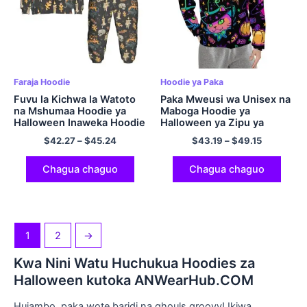
Faraja Hoodie
Hoodie ya Paka
Fuvu la Kichwa la Watoto
Paka Mweusi wa Unisex na
na Mshumaa Hoodie ya
Maboga Hoodie ya
Halloween Inaweka Hoodie
Halloween ya Zipu ya
baridi kwa Wavulana Seti
Sweatshirt yenye kofia ya
$
42.27
–
$
45.24
$
43.19
–
$
49.15
za Hoodie za Wasichana za
Polyester Hoodie
Polyester.
Chagua chaguo
Chagua chaguo
1
2
→
Kwa Nini Watu Huchukua Hoodies za
Halloween kutoka ANWearHub.COM
Hujambo, paka wote baridi na ghouls groovy! Ikiwa