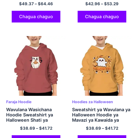
Polyester Pullover Hooded
$
49.37
–
$
64.46
$
42.96
–
$
53.29
Sweatshirt
Chagua chaguo
Chagua chaguo
Faraja Hoodie
Hoodies za Halloween
Wavulana Wasichana
Sweatshirt ya Wavulana ya
Hoodie Sweatshirt ya
Halloween Hoodie ya
Halloween Shati ya
Mavazi ya Kawaida ya
Maboga Mikono mirefu ya
Mavazi ya Kawaida ya
$
38.69
–
$
41.72
$
38.69
–
$
41.72
Roho Mzuri Juu ya Kuvuta
Polyester ya Mikono
Hoodi
mirefu Mavazi ya Nje