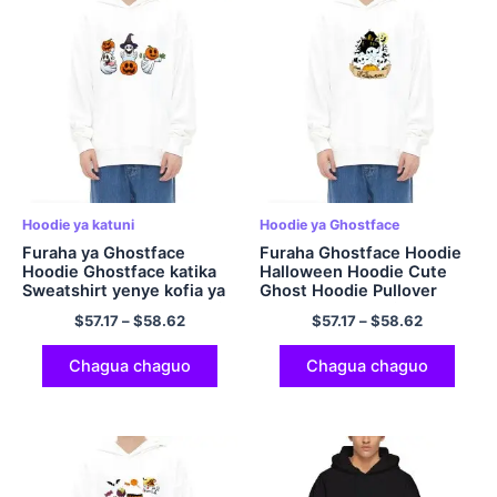
Hoodie ya katuni
Hoodie ya Ghostface
Furaha ya Ghostface
Furaha Ghostface Hoodie
Hoodie Ghostface katika
Halloween Hoodie Cute
Sweatshirt yenye kofia ya
Ghost Hoodie Pullover
Maboga Halloween Hoodie
Hooded Sweatshirt
$
57.17
–
$
58.62
$
57.17
–
$
58.62
Multicolor
Multicolor
Chagua chaguo
Chagua chaguo