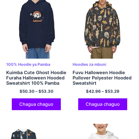
100% Hoodie ya Pamba
Hoodies za mbuni
Kuimba Cute Ghost Hoodie
Fuvu Halloween Hoodie
Furaha Halloween Hooded
Pullover Polyester Hooded
Sweatshirt 100% Pamba
Sweatshirt
Oversized Pullover Hoodie
$
50.30
–
$
53.30
$
42.96
–
$
53.29
Multicolor
Chagua chaguo
Chagua chaguo