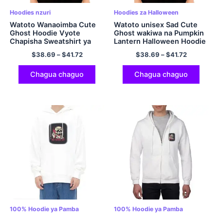
Hoodies nzuri
Hoodies za Halloween
Watoto Wanaoimba Cute
Watoto unisex Sad Cute
Ghost Hoodie Vyote
Ghost wakiwa na Pumpkin
Chapisha Sweatshirt ya
Lantern Halloween Hoodie
Halloween yenye kofia ya
Polyester Pullover Hoodie
$
38.69
–
$
41.72
$
38.69
–
$
41.72
Polyester Pullover Hoodie
Chagua chaguo
Chagua chaguo
100% Hoodie ya Pamba
100% Hoodie ya Pamba