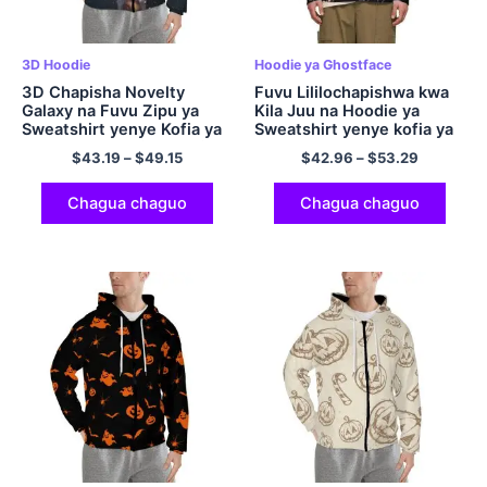
3D Hoodie
Hoodie ya Ghostface
3D Chapisha Novelty
Fuvu Lililochapishwa kwa
Galaxy na Fuvu Zipu ya
Kila Juu na Hoodie ya
Sweatshirt yenye Kofia ya
Sweatshirt yenye kofia ya
Polyester Hoodie Hoodie
Maua
$
43.19
–
$
49.15
$
42.96
–
$
53.29
ya Galaxy ya Hoodi Mpya
Chagua chaguo
Chagua chaguo