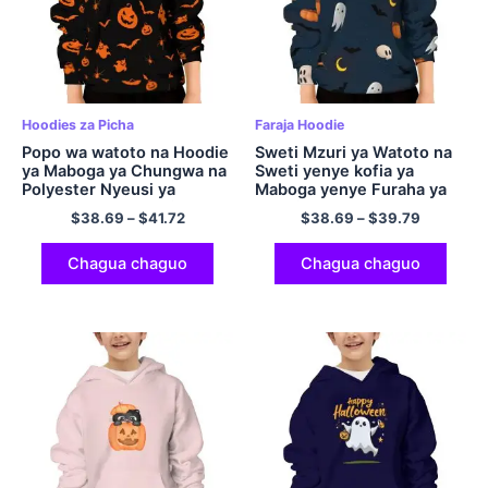
Hoodies za Picha
Faraja Hoodie
Popo wa watoto na Hoodie
Sweti Mzuri ya Watoto na
ya Maboga ya Chungwa na
Sweti yenye kofia ya
Polyester Nyeusi ya
Maboga yenye Furaha ya
Halloween ya Hoodie ya
Hoodie ya Hoodie ya
$
38.69
–
$
41.72
$
38.69
–
$
39.79
Kawaida na Sweti yenye
Polyester ya Halloween
kofia ya Kustarehesha kwa
yenye Mifuko ya Navy Blue
Vijana.
Chagua chaguo
Chagua chaguo