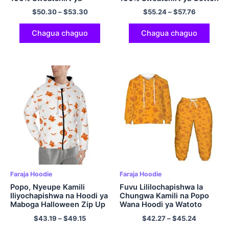
Hoodie ya Pamba Iliyo na
Zip Up kwa Wanaume na
$
50.30
–
$
53.30
$
55.24
–
$
57.76
ukubwa Kubwa ya Hoodie
Wanawake Halloween
yenye kofia kwa Wanaume
Hoodie Multicolor
na Wanawake Halloween
Chagua chaguo
Chagua chaguo
ya Hoodie Multicolor
Faraja Hoodie
Faraja Hoodie
Popo, Nyeupe Kamili
Fuvu Lililochapishwa la
Iliyochapishwa na Hoodi ya
Chungwa Kamili na Popo
Maboga Halloween Zip Up
Wana Hoodi ya Watoto
Sweatshirt ya Hoodie
Waweka Hoodie ya
$
43.19
–
$
49.15
$
42.27
–
$
45.24
Polyester kwa Wanaume
Halloween Inaweka Hoodi