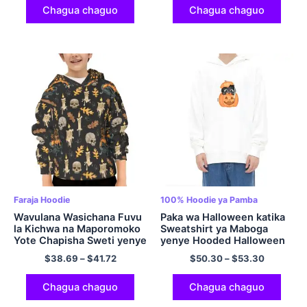
Polyester
Chagua chaguo
Chagua chaguo
Faraja Hoodie
100% Hoodie ya Pamba
Wavulana Wasichana Fuvu
Paka wa Halloween katika
la Kichwa na Maporomoko
Sweatshirt ya Maboga
Yote Chapisha Sweti yenye
yenye Hooded Halloween
kofia na Mifuko ya
Hoodie 100% Cotton
$
38.69
–
$
41.72
$
50.30
–
$
53.30
Polyester Hoodie Hoodie
Comfy Pullover Hoodie
ya Halloween
kwa Wanaume na
Wanawake Multicolor
Chagua chaguo
Chagua chaguo