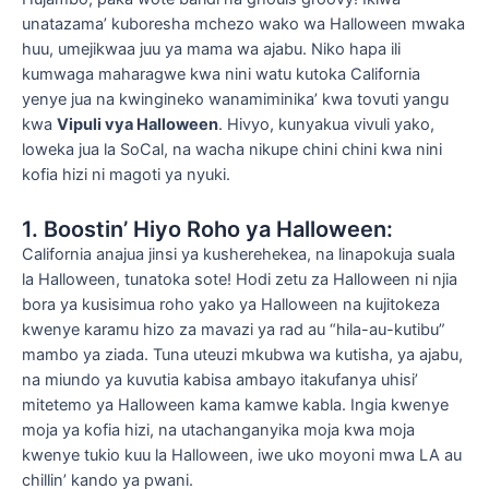
unatazama’ kuboresha mchezo wako wa Halloween mwaka
huu, umejikwaa juu ya mama wa ajabu. Niko hapa ili
kumwaga maharagwe kwa nini watu kutoka California
yenye jua na kwingineko wanamiminika’ kwa tovuti yangu
kwa
Vipuli vya Halloween
. Hivyo, kunyakua vivuli yako,
loweka jua la SoCal, na wacha nikupe chini chini kwa nini
kofia hizi ni magoti ya nyuki.
1. Boostin’ Hiyo Roho ya Halloween:
California anajua jinsi ya kusherehekea, na linapokuja suala
la Halloween, tunatoka sote! Hodi zetu za Halloween ni njia
bora ya kusisimua roho yako ya Halloween na kujitokeza
kwenye karamu hizo za mavazi ya rad au “hila-au-kutibu”
mambo ya ziada. Tuna uteuzi mkubwa wa kutisha, ya ajabu,
na miundo ya kuvutia kabisa ambayo itakufanya uhisi’
mitetemo ya Halloween kama kamwe kabla. Ingia kwenye
moja ya kofia hizi, na utachanganyika moja kwa moja
kwenye tukio kuu la Halloween, iwe uko moyoni mwa LA au
chillin’ kando ya pwani.