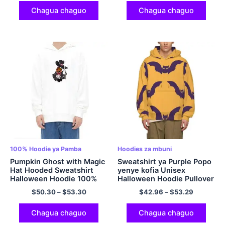
na Wanawake
ya Faraja kwa Watoto
Chagua chaguo
Chagua chaguo
100% Hoodie ya Pamba
Hoodies za mbuni
Pumpkin Ghost with Magic
Sweatshirt ya Purple Popo
Hat Hooded Sweatshirt
yenye kofia Unisex
Halloween Hoodie 100%
Halloween Hoodie Pullover
Pamba Comfy Oversized
Hoodie
$
50.30
–
$
53.30
$
42.96
–
$
53.29
Pullover Hoodie Multicolor
Chagua chaguo
Chagua chaguo