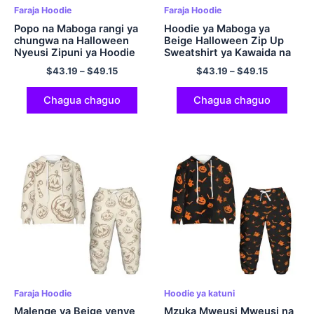
Faraja Hoodie
Faraja Hoodie
Popo na Maboga rangi ya
Hoodie ya Maboga ya
chungwa na Halloween
Beige Halloween Zip Up
Nyeusi Zipuni ya Hoodie
Sweatshirt ya Kawaida na
Polyester Sweatshirt ya
ya Kustarehe ya Polyester
$
43.19
–
$
49.15
$
43.19
–
$
49.15
Kawaida na yenye Hood ya
kwa Wanaume na
Kustarehesha
Wanawake
Chagua chaguo
Chagua chaguo
Faraja Hoodie
Hoodie ya katuni
Malenge ya Beige yenye
Mzuka Mweusi Mweusi na