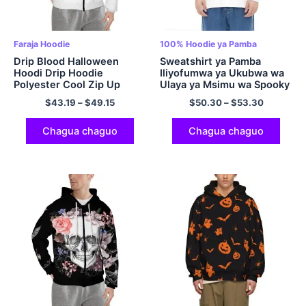
Faraja Hoodie
100% Hoodie ya Pamba
Drip Blood Halloween
Sweatshirt ya Pamba
Hoodi Drip Hoodie
Iliyofumwa ya Ukubwa wa
Polyester Cool Zip Up
Ulaya ya Msimu wa Spooky
Hoodie na Mifuko ya
Hoodies za Halloween
$
43.19
–
$
49.15
$
50.30
–
$
53.30
Wanaume na Wanawake
Hoodie ya Kuvuta Kubwa
ya Hoodie Multicolor 100%
Pamba
Chagua chaguo
Chagua chaguo