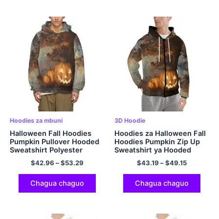
Hoodies za mbuni
3D Hoodie
Halloween Fall Hoodies
Hoodies za Halloween Fall
Pumpkin Pullover Hooded
Hoodies Pumpkin Zip Up
Sweatshirt Polyester
Sweatshirt ya Hooded
Hoodie
Kawaida na Starehe
$
42.96
–
$
53.29
$
43.19
–
$
49.15
Polyester Hoodie
Chagua chaguo
Chagua chaguo