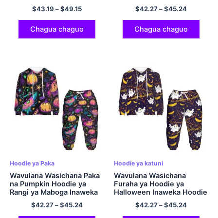
Polyester Comfort
Maboga kwa ajili ya Zawadi
$
43.19
–
$
49.15
$
42.27
–
$
45.24
Sweatshirt ya Halloween
za Msimu wa Vuli
yenye kofia kwa Wanaume
na Wanawake Zawadi za
Chagua chaguo
Chagua chaguo
Halloween
Hoodie ya Paka
Hoodie ya katuni
Wavulana Wasichana Paka
Wavulana Wasichana
na Pumpkin Hoodie ya
Furaha ya Hoodie ya
Rangi ya Maboga Inaweka
Halloween Inaweka Hoodie
Seti za Hoodi za Polyester
ya Majini ya Spiderweb na
$
42.27
–
$
45.24
$
42.27
–
$
45.24
za Halloween kwa Watoto
Spiderweb na Suruali ya
Kufariji Hoodie ya