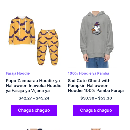
Faraja Hoodie
100% Hoodie ya Pamba
Popo Zambarau Hoodie ya
Sad Cute Ghost with
Halloween Inaweka Hoodie
Pumpkin Halloween
ya Faraja ya Vijana ya
Hoodie 100% Pamba Faraja
Polyester Inaweka
Pullover Hooded
$
42.27
–
$
45.24
$
50.30
–
$
53.30
Vitambaa vya Ubora wa
Sweatshirt Multicolor
Juu
Chagua chaguo
Chagua chaguo