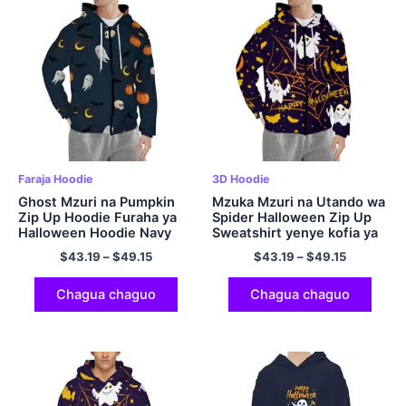
Faraja Hoodie
3D Hoodie
Ghost Mzuri na Pumpkin
Mzuka Mzuri na Utando wa
Zip Up Hoodie Furaha ya
Spider Halloween Zip Up
Halloween Hoodie Navy
Sweatshirt yenye kofia ya
Polyester Sweatshirt na
Polyester ya Kawaida na
$
43.19
–
$
49.15
$
43.19
–
$
49.15
Mifuko
Hoodi ya Kustarehesha ya
Navy Blue Hoodies
Chagua chaguo
Chagua chaguo