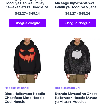
Hoodi ya Uso wa Smiley
Malenge Iliyochapishwa
Inaweka Seti za Hoodie za
Kamili ya Hoodi ya Vijana
Polyester kwa Wasichana
Inaweka Faraja Hoodie ya
$
42.27
–
$
45.24
$
42.27
–
$
45.24
na Wavulana
Halloween kwa Watoto
Chagua chaguo
Chagua chaguo
Hoodies za baridi
Hoodies za mbuni
Black Halloween Hoodie
Utando Mweusi na Ghost
Ghostface Moto Hoodie
Halloween Hoodie Mavazi
Cool Hoodie
ya Mitaani Hoodies