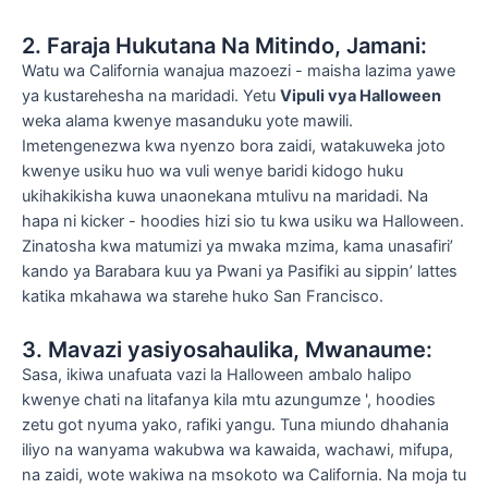
2. Faraja Hukutana Na Mitindo, Jamani:
Watu wa California wanajua mazoezi - maisha lazima yawe
ya kustarehesha na maridadi. Yetu
Vipuli vya Halloween
weka alama kwenye masanduku yote mawili.
Imetengenezwa kwa nyenzo bora zaidi, watakuweka joto
kwenye usiku huo wa vuli wenye baridi kidogo huku
ukihakikisha kuwa unaonekana mtulivu na maridadi. Na
hapa ni kicker - hoodies hizi sio tu kwa usiku wa Halloween.
Zinatosha kwa matumizi ya mwaka mzima, kama unasafiri’
kando ya Barabara kuu ya Pwani ya Pasifiki au sippin’ lattes
katika mkahawa wa starehe huko San Francisco.
3. Mavazi yasiyosahaulika, Mwanaume:
Sasa, ikiwa unafuata vazi la Halloween ambalo halipo
kwenye chati na litafanya kila mtu azungumze ', hoodies
zetu got nyuma yako, rafiki yangu. Tuna miundo dhahania
iliyo na wanyama wakubwa wa kawaida, wachawi, mifupa,
na zaidi, wote wakiwa na msokoto wa California. Na moja tu