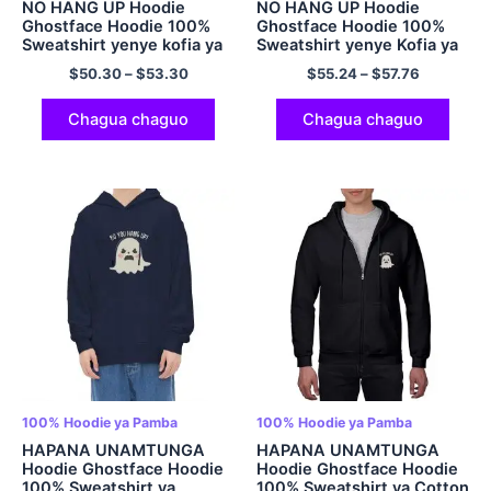
NO HANG UP Hoodie
NO HANG UP Hoodie
Ghostface Hoodie 100%
Ghostface Hoodie 100%
Sweatshirt yenye kofia ya
Sweatshirt yenye Kofia ya
Pamba Iliyopendeza kwa
Pamba kwa Wanaume na
$
50.30
–
$
53.30
$
55.24
–
$
57.76
Wanaume na Wanawake ya
Wanawake ya Halloween
Halloween inayolingana ya
Inalingana na Hoodie
Hoodie Multicolor
Multicolor
Chagua chaguo
Chagua chaguo
100% Hoodie ya Pamba
100% Hoodie ya Pamba
HAPANA UNAMTUNGA
HAPANA UNAMTUNGA
Hoodie Ghostface Hoodie
Hoodie Ghostface Hoodie
100% Sweatshirt ya
100% Sweatshirt ya Cotton