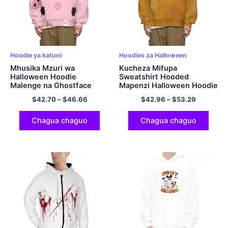
Hoodie ya katuni
Hoodies za Halloween
Mhusika Mzuri wa
Kucheza Mifupa
Halloween Hoodie
Sweatshirt Hooded
Malenge na Ghostface
Mapenzi Halloween Hoodie
Hoodie Polyester Pullover
kwa Wanaume na
$
42.70
–
$
46.66
$
42.96
–
$
53.29
Hoodie Pinki
Wanawake
Chagua chaguo
Chagua chaguo