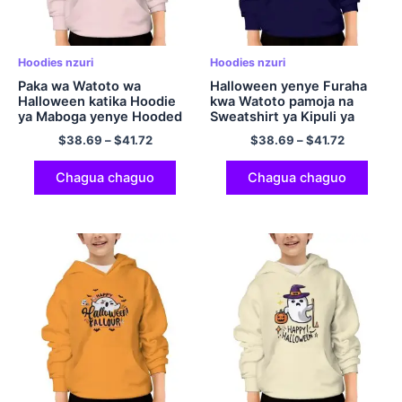
Hoodies nzuri
Hoodies nzuri
Paka wa Watoto wa
Halloween yenye Furaha
Halloween katika Hoodie
kwa Watoto pamoja na
ya Maboga yenye Hooded
Sweatshirt ya Kipuli ya
Sweatshirt ya Polyester
Polyester yenye Furaha ya
$
38.69
–
$
41.72
$
38.69
–
$
41.72
Pullover
Hoodie Navy Blue
Chagua chaguo
Chagua chaguo