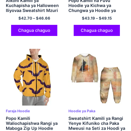
Aikoni Kamili ya
Popo Kamili na Fuvu
Kuchapisha ya Halloween
Hoodie ya Kichwa ya
Iliyovaa Sweatshirt Mzuri
Chungwa ya Hoodie ya
Kufungia Hoodi ya
$
42.70
–
$
46.66
$
43.19
–
$
49.15
Polyester Sura ya Kawaida
na yenye Kofia ya Starehe
Chagua chaguo
Chagua chaguo
Faraja Hoodie
Hoodie ya Paka
Popo Kamili
Sweatshirt Kamili ya Rangi
Waliochapishwa Rangi ya
Yenye Kifuniko cha Paka
Maboga Zip Up Hoodie
Mweusi na Seti za Hoodi ya