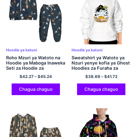
Hoodie ya katuni
Hoodie ya katuni
Roho Mzuri ya Watoto na
Sweatshirt ya Watoto ya
Hoodie ya Maboga Inaweka
Nzuri yenye kofia ya Ghost
Seti za Hoodie za
Hoodies za Furaha za
Halloween
Halloween na Mifuko ya
$
42.27
–
$
45.24
$
38.69
–
$
41.72
Mikono mirefu ya Watoto
Juu Hoodi ya Polyester
Chagua chaguo
Chagua chaguo