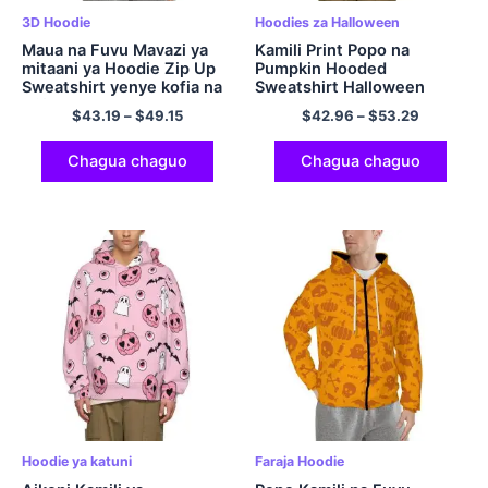
3D Hoodie
Hoodies za Halloween
Maua na Fuvu Mavazi ya
Kamili Print Popo na
mitaani ya Hoodie Zip Up
Pumpkin Hooded
Sweatshirt yenye kofia na
Sweatshirt Halloween
Mifuko ya Hoodies ya
Hoodie Black
$
43.19
–
$
49.15
$
42.96
–
$
53.29
Polyester Hoodi ya
Halloween
Chagua chaguo
Chagua chaguo
Hoodie ya katuni
Faraja Hoodie