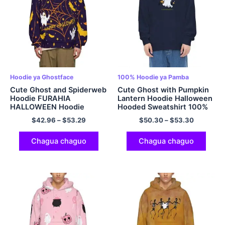
Hoodie ya Ghostface
100% Hoodie ya Pamba
Cute Ghost and Spiderweb
Cute Ghost with Pumpkin
Hoodie FURAHIA
Lantern Hoodie Halloween
HALLOWEEN Hoodie
Hooded Sweatshirt 100%
Sweatshirt Navy Blue
Cotton Comfort Pullover
$
42.96
–
$
53.29
$
50.30
–
$
53.30
Hoodie kwa Wanaume na
Wanawake
Chagua chaguo
Chagua chaguo