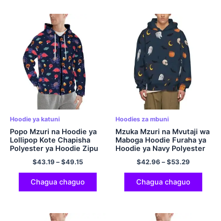
Hoodie ya katuni
Hoodies za mbuni
Popo Mzuri na Hoodie ya
Mzuka Mzuri na Mvutaji wa
Lollipop Kote Chapisha
Maboga Hoodie Furaha ya
Polyester ya Hoodie Zipu
Hoodie ya Navy Polyester
juu ya Sweatshirt yenye
yenye Kofia ya Sweatshirt
$
43.19
–
$
49.15
$
42.96
–
$
53.29
Kofia ya Halloween
Chagua chaguo
Chagua chaguo