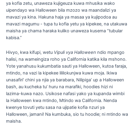
ya kofia zetu, unaweza kujigeuza kuwa mhusika wako
uipendayo wa Halloween bila mzozo wa maandalizi ya
mavazi ya kina. Hakuna haja ya masaa ya kujipodoa au
mavazi magumu - tupa tu kofia yetu ya kipekee, na utakuwa
maisha ya chama haraka kuliko unaweza kusema “tubular
kabisa.”
Hivyo, kwa kifupi, wetu
Vipuli vya Halloween
ndio mpango
halisi, na wameingiza roho ya California katika kila mshono.
Yote yanahusu kukumbatia sauti ya Halloween, kutoa faraja,
mtindo, na vazi la kipekee lililokunjwa kuwa moja. Ikiwa
unasafiri’ chini ya njia ya barabara, Nilipiga’ up a Halloween
bash, au kucheka tu’ huru na marafiki, hoodies hizi ni
lazima-kuwa nazo. Usikose nafasi yako ya kupanda wimbi
la Halloween kwa mtindo, Mtindo wa California. Nenda
kwenye tovuti yetu sasa na ujipatie kofia nzuri ya
Halloween, jamani! Na kumbuka, sio tu hoodie; ni mtindo wa
maisha.