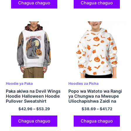
Chagua chaguo
Chagua chaguo
Hoodie ya Paka
Hoodies za Picha
Paka akiwa na Devil Wings
Popo wa Watoto wa Rangi
Hoodie Halloween Hoodie
ya Chungwa na Mweupe
Pullover Sweatshirt
Uliochapishwa Zaidi na
Hoodie ya Maboga
$
42.96
–
$
53.29
$
38.69
–
$
41.72
Sweatshirt ya Hoodie ya
Polyester ya Halloween
Chagua chaguo
Chagua chaguo