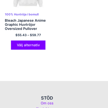
100% Huvtröja i bomull
Bleach Japanese Anime
Graphic Huvtröjor
Oversized Pullover
Huvtröja EU-storlek
$
55.43
–
$
59.77
Huvtröjor Polyester
Huvtröja Flerfärgad
Välj alternativ
STÖD
Om oss