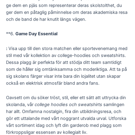
ge dem en pjäs som representerar deras skolstolthet, du
ger dem en påtaglig påminnelse om deras akademiska resa
och de band de har knutit längs vägen.
**6.
Game Day Essential
:
Visa upp till den stora matchen eller sportevenemang med
stil med vår kollektion av college-hoodies och sweatshirts.
Dessa plagg är perfekta för att stödja ditt team samtidigt
som de håller sig omtänksamma och moderiktiga. Att ta på
sig skolans färger visar inte bara din lojalitet utan skapar
också en elektrisk atmosfär bland andra fans.
Oavsett om du söker tröst, stil, eller ett sätt att uttrycka din
skolanda, vår
college hoodies och sweatshirts
samlingen
har allt. Omfamna nostalgin, fira din utbildningsresa, och
gör ett uttalande med vårt noggrant utvalda urval. Utforska
vårt sortiment idag och lyft din garderob med plagg som
förkroppsligar essensen av kollegialt liv.