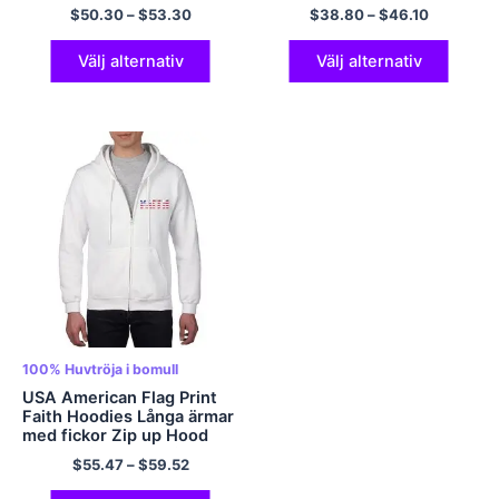
med ficka sommarkläder
överdimensionerad
$
50.30
–
$
53.30
$
38.80
–
$
46.10
Estetisk tröja huvtröja
polyester T-shirt med rund
Flerfärgad
hals för män och kvinnor
Välj alternativ
Välj alternativ
100% Huvtröja i bomull
USA American Flag Print
Faith Hoodies Långa ärmar
med fickor Zip up Hood
Sweatshirt 100% Mjuk
$
55.47
–
$
59.52
hoodie i bomull Flerfärgad