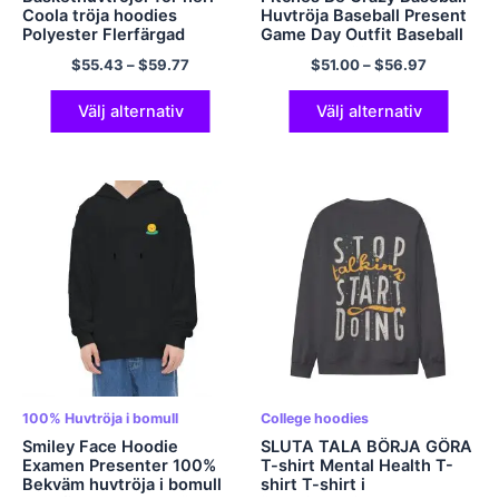
Coola tröja hoodies
Huvtröja Baseball Present
Polyester Flerfärgad
Game Day Outfit Baseball
Lover Luvtröjor 100%
$
55.43
–
$
59.77
$
51.00
–
$
56.97
Cotton Comfort Gym
Huvtröjor
Välj alternativ
Välj alternativ
100% Huvtröja i bomull
College hoodies
Smiley Face Hoodie
SLUTA TALA BÖRJA GÖRA
Examen Presenter 100%
T-shirt Mental Health T-
Bekväm huvtröja i bomull
shirt T-shirt i