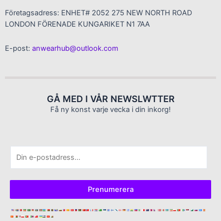
Företagsadress: ENHET# 2052 275 NEW NORTH ROAD
LONDON FÖRENADE KUNGARIKET N1 7AA
E-post:
anwearhub@outlook.com
GÅ MED I VÅR NEWSLWTTER
Få ny konst varje vecka i din inkorg!
E
-
p
o
Prenumerera
s
t
*