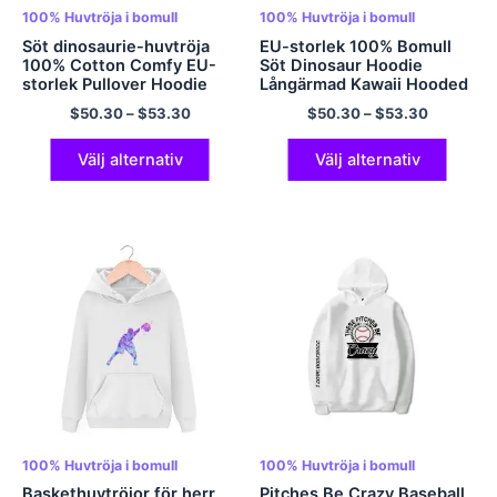
100% Huvtröja i bomull
100% Huvtröja i bomull
Söt dinosaurie-huvtröja
EU-storlek 100% Bomull
100% Cotton Comfy EU-
Söt Dinosaur Hoodie
storlek Pullover Hoodie
Långärmad Kawaii Hooded
Oversized Hoodie för män
Sweatshirt Oversized
$
50.30
–
$
53.30
$
50.30
–
$
53.30
och kvinnor Bästa vänner
Cartoon Casual Estetisk
Hoodie Flerfärgad
Pullover Tops Multicolor
Välj alternativ
Välj alternativ
100% Huvtröja i bomull
100% Huvtröja i bomull
Baskethuvtröjor för herr
Pitches Be Crazy Baseball