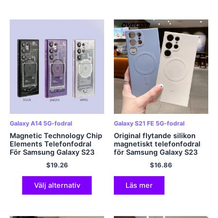
Galaxy A14 5G-fodral
Galaxy S21 FE 5G-fodral
Magnetic Technology Chip
Original flytande silikon
Elements Telefonfodral
magnetiskt telefonfodral
För Samsung Galaxy S23
för Samsung Galaxy S23
S22 Plus Ultra
Ultra Plus S22 S21 Ultra
$
19.26
$
16.86
Plus S21 FE Bumper Mjukt
skal
Välj alternativ
Läs mer