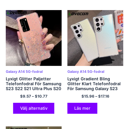
Galaxy A14 5G-fodral
Galaxy A14 5G-fodral
Lyxigt Glitter Paljetter
Lyxigt Gradient Bling
Telefonfodral För Samsung
Glitter Klart Telefonfodral
S23 S22 S21 Ultra Plus S20
För Samsung Galaxy S23
FE A54 A34 A14 A24 A53
S22 Ultra Plus A54 A34
$
9.57
–
$
10.77
$
15.96
–
$
17.16
A52 A23 A13 5G Mjukt
A14 A53 A52 5G Bumper
genomskinligt skal
Mjukt skal
Välj alternativ
Läs mer