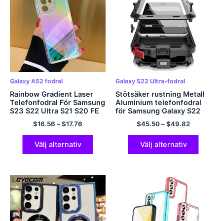
Galaxy A52 fodral
Galaxy S22 Ultra-fodral
Rainbow Gradient Laser
Stötsäker rustning Metall
Telefonfodral För Samsung
Aluminium telefonfodral
S23 S22 Ultra S21 S20 FE
för Samsung Galaxy S22
Plus Note 20 A52 A53 A72
S21 S20 Ultra S10 S9 S8
$
16.56
–
$
17.76
$
45.50
–
$
49.82
A32 A22 5G Hårt
Plus S7 Note 9 10 20
genomskinligt lock
Skyddskåpa
Välj alternativ
Välj alternativ