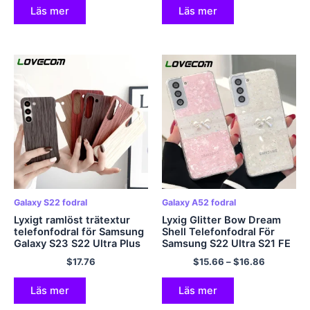
Läs mer
Läs mer
Galaxy S22 fodral
Galaxy A52 fodral
Lyxigt ramlöst trätextur
Lyxig Glitter Bow Dream
telefonfodral för Samsung
Shell Telefonfodral För
Galaxy S23 S22 Ultra Plus
Samsung S22 Ultra S21 FE
Ultratunnt stötsäkert
S20 Obs 20 Ultra A53 A72
$
17.76
$
15.66
–
$
16.86
enfärgat hårt PC-fodral
A52 mjukt
lasergradientskydd
Läs mer
Läs mer