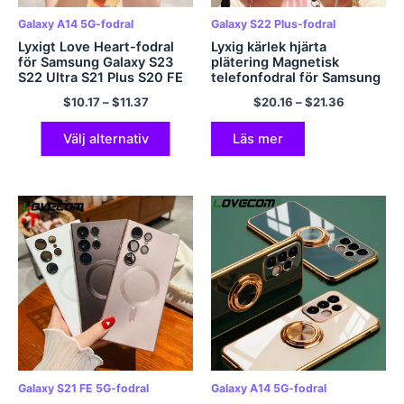
Galaxy A14 5G-fodral
Galaxy S22 Plus-fodral
Lyxigt Love Heart-fodral
Lyxig kärlek hjärta
för Samsung Galaxy S23
plätering Magnetisk
S22 Ultra S21 Plus S20 FE
telefonfodral för Samsung
A52 A14 A32 A72 A12 5G
Galaxy S23 S22 S21 Ultra
$
10.17
–
$
11.37
$
20.16
–
$
21.36
A51 4G Armbandsskydd
Plus Crossbody
Armbandsväska Bumper
Mjukt skal
Välj alternativ
Läs mer
Galaxy S21 FE 5G-fodral
Galaxy A14 5G-fodral