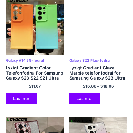
Galaxy A14 5G-fodral
Galaxy S22 Plus-fodral
Lyxigt Gradient Color
Lyxigt Gradient Glaze
Telefonfodral För Samsung
Marble telefonfodral för
Galaxy S23 S22 S21 Ultra
Samsung Galaxy S23 Ultra
Plus S20 FE Note 20 A54
Plus S22 Ultra Plus S23 5G
$
11.67
$
16.86
–
$
18.06
A34 A14 A53 A52 A23
Färgglad stötsäker mjukt
A13 Mjukt omslag
skal
Läs mer
Läs mer