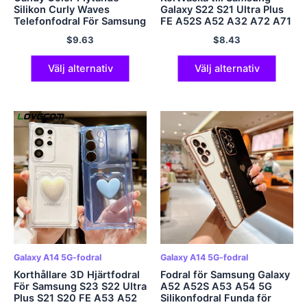
Silikon Curly Waves
Galaxy S22 S21 Ultra Plus
Telefonfodral För Samsung
FE A52S A52 A32 A72 A71
Galaxy S23 S22 Ultra S21
A51 A21S A13 A12 A22
$
9.63
$
8.43
Plus S20 FE A73 A53 A33
A13 A53 A13 5G
5G Cover Fundas
Korthållare Kapa
Välj alternativ
Välj alternativ
Galaxy A14 5G-fodral
Galaxy A14 5G-fodral
Korthållare 3D Hjärtfodral
Fodral för Samsung Galaxy
För Samsung S23 S22 Ultra
A52 A52S A53 A54 5G
Plus S21 S20 FE A53 A52
Silikonfodral Funda för