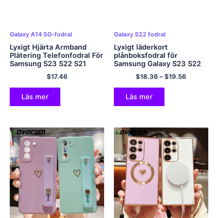
Galaxy A14 5G-fodral
Galaxy S22 fodral
Lyxigt Hjärta Armband
Lyxigt läderkort
Plätering Telefonfodral För
plånboksfodral för
Samsung S23 S22 S21
Samsung Galaxy S23 S22
Ultra Plus S20 FE A53 A13
Ultra Plus Note 20 Ultra
$
17.46
$
18.36
–
$
19.56
A14 A34 A54 5G A33 A52
Metal Lens Stand Holder
Mjukt skal
Skyddsskydd
Läs mer
Läs mer