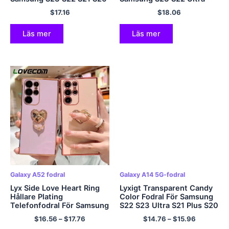
Ultra S10 Plus Note 20 A72
S21 Plus S20 FE A53 A13
$
17.16
$
18.06
A52 A32 mjuk baksida
5G A33 A52 Ringhållare
Mjukt skydd
Läs mer
Läs mer
Galaxy A52 fodral
Galaxy A14 5G-fodral
Lyx Side Love Heart Ring
Lyxigt Transparent Candy
Hållare Plating
Color Fodral För Samsung
Telefonfodral För Samsung
S22 S23 Ultra S21 Plus S20
S23 S22 Ultra S21 Plus S20
FE A53 A52 A13 A54 A14
$
16.56
–
$
17.76
$
14.76
–
$
15.96
FE A53 A13 5G A33 A52
A23 A34 A32 A33 5G