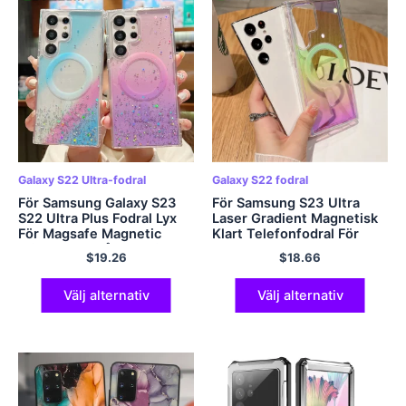
Galaxy S22 Ultra-fodral
Galaxy S22 fodral
För Samsung Galaxy S23
För Samsung S23 Ultra
S22 Ultra Plus Fodral Lyx
Laser Gradient Magnetisk
För Magsafe Magnetic
Klart Telefonfodral För
Glitter Regnbågsgradient
Samsung Galaxy S22 S23
$
19.26
$
18.66
Färgglad Klar Mjuk baksida
Ultra Plus För Magasafe
Hårt skal
Välj alternativ
Välj alternativ