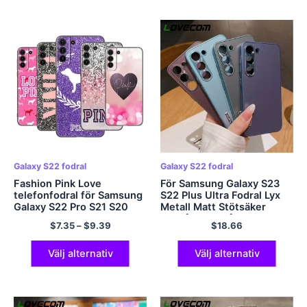
Galaxy S22 fodral
Galaxy S22 fodral
Fashion Pink Love
För Samsung Galaxy S23
telefonfodral för Samsung
S22 Plus Ultra Fodral Lyx
Galaxy S22 Pro S21 S20
Metall Matt Stötsäker
Ultra FE S10 Lite 5G S10E
stötfångare Hårt
$
7.35
–
$
9.39
$
18.66
S9 S8 Plus Mjuk TPU svart
bakstycke Linsskydd
skal
Tillbehör
Välj alternativ
Välj alternativ