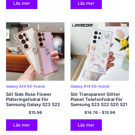
Läs mer
Läs mer
Galaxy A14 5G-fodral
Galaxy A14 5G-fodral
Söt Side Rose Flower
Söt Transparent Glitter
Pläteringsfodral För
Planet Telefonfodral För
Samsung Galaxy S23 S22
Samsung S23 S22 S20 S21
S21 Ultra Plus S20 FE A54
Ultra FE Plus A52 A53 A32
$
15.96
$
14.76
–
$
15.96
A34 A14 A53 A23 A24 5G
A14 A33 A23 Notera 20
Bumper Soft Cover
Mjukt omslag
Läs mer
Läs mer