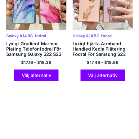
Galaxy A14 5G-fodral
Galaxy A14 5G-fodral
Lyxigt Gradient Marmor
Lyxigt hjärta Armband
Plating Telefonfodral För
Handled Kedja Plätering
Samsung Galaxy S22 S23
Fodral För Samsung S23
Ultra S21 Plus A54 A34
S22 S21 Ultra Plus S20 FE
$
17.16
–
$
18.36
$
17.46
–
$
18.66
A14 A24 A53 A13 5G 4G
A24 A53 A13 A14 A34
Mjukt skal
A54 A33 A52 Cover
Välj alternativ
Välj alternativ