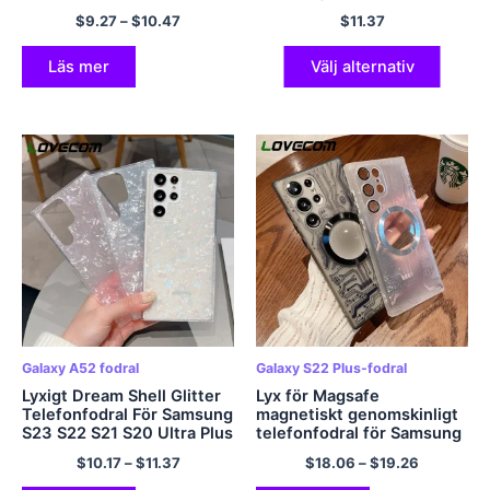
A34 A14 A24 A53 A52
S21 Ultra S10 Plus S20 FE
$
9.27
–
$
10.47
$
11.37
A13 5G Klart mjukt skal
A54 A34 A14 A53 A23
A24 5G mjukt skal
Läs mer
Välj alternativ
Galaxy A52 fodral
Galaxy S22 Plus-fodral
Lyxigt Dream Shell Glitter
Lyx för Magsafe
Telefonfodral För Samsung
magnetiskt genomskinligt
S23 S22 S21 S20 Ultra Plus
telefonfodral för Samsung
FE A53 A52 A13 A73 A72
Galaxy S23 S22 Ultra Plus
$
10.17
–
$
11.37
$
18.06
–
$
19.26
5G Note 20 Mjukt
Stötsäkert linsbländskydd
genomskinligt skydd
hårt PC-skal