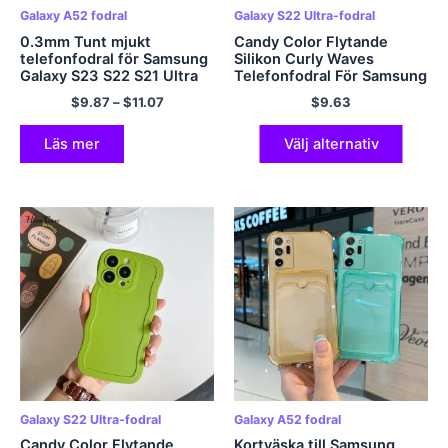
Galaxy A52 fodral
Galaxy S22 Ultra-fodral
0.3mm Tunt mjukt
Candy Color Flytande
telefonfodral för Samsung
Silikon Curly Waves
Galaxy S23 S22 S21 Ultra
Telefonfodral För Samsung
Plus A53 A32 A52s A72
Galaxy S23 S22 Ultra S21
$
9.87
–
$
11.07
$
9.63
4G 5G Note 20 Ultratunt
Plus A73 A53 A33 S20 FE
matt genomskinligt skydd
5G Cover Fundas
Läs mer
Välj alternativ
Galaxy S22 Ultra-fodral
Galaxy A52 fodral
Candy Color Flytande
Kortväska till Samsung