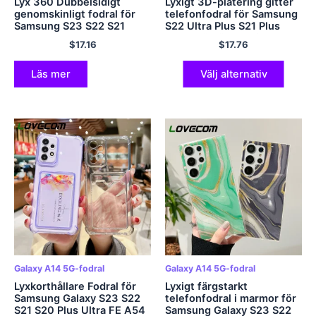
Lyx 360 Dubbelsidigt
Lyxigt 3D-plätering gitter
genomskinligt fodral för
telefonfodral för Samsung
Samsung S23 S22 S21
S22 Ultra Plus S21 Plus
Ultra FE Plus A52 A53 A32
Ultra stötsäkert mjukt
$
17.16
$
17.76
A13 A23 A54 A72 A33 5G
silikon bakstycke
mjukt bakstycke
Läs mer
Välj alternativ
Galaxy A14 5G-fodral
Galaxy A14 5G-fodral
Lyxkorthållare Fodral för
Lyxigt färgstarkt
Samsung Galaxy S23 S22
telefonfodral i marmor för
S21 S20 Plus Ultra FE A54
Samsung Galaxy S23 S22