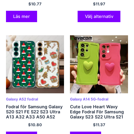
A23 A14 A34 A32 A54
Samsung A13 A12 M12
$
10.77
$
11.97
A13 5G Stötsäkert
A34 A14 A33 S23 S22 S21
genomskinligt skydd
S20 Ultra FE 5G
Läs mer
Välj alternativ
Galaxy A52 fodral
Galaxy A14 5G-fodral
Fodral för Samsung Galaxy
Cute Love Heart Wavy
S20 S21 FE S22 S23 Ultra
Edge Fodral För Samsung
A13 A32 A33 A50 A52
Galaxy S23 S22 Ultra S21
A53 A73 A54 A14 Mjukt
S20 FE Plus A53 A52 A23
$
10.80
$
11.37
skal God Jul
A14 A34 A54 A33 A32 5G
Soft Cover