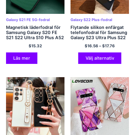
Galaxy S21 FE 5G-fodral
Galaxy S22 Plus-fodral
Magnetisk läderfodral för
Flytande silikon enfärgat
Samsung Galaxy S20 FE
telefonfodral för Samsung
S21 S22 Ultra S10 Plus A52
Galaxy S23 Ultra Plus S22
A12 A72 S Obs 20 9 10 9
Ultra Plus 5G glaslinsskydd
$
15.32
$
16.56
–
$
17.76
S10E S20FE A53 A50 S9
Mjukt skal
Kåpor
Läs mer
Välj alternativ