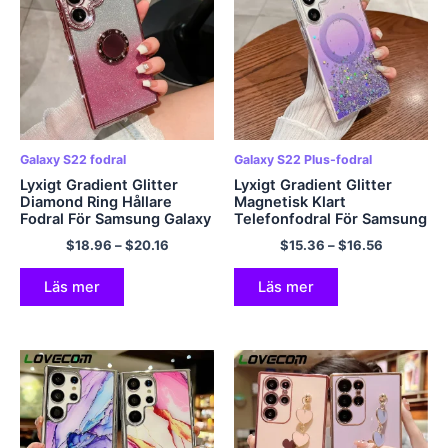
Galaxy S22 fodral
Galaxy S22 Plus-fodral
Lyxigt Gradient Glitter
Lyxigt Gradient Glitter
Diamond Ring Hållare
Magnetisk Klart
Fodral För Samsung Galaxy
Telefonfodral För Samsung
S23 Ultra Plus S22 Ultra
Galaxy S23 S22 Ultra Plus
$
18.96
–
$
20.16
$
15.36
–
$
16.56
Plus S 23 22 5G Mjukt
Bumper Stötsäkert Soft
telefonskal
Cover Coque
Läs mer
Läs mer