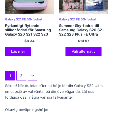
Galaxy S21 FE 5G-fodral
Galaxy S21 FE 5G-fodral
Fyrkantigt flytande
Summer Sky-fodral till
silikonfodral för Samsung
Samsung Galaxy S20 S21
Galaxy S20 S21 S22 S23
S22 S23 Plus FE Ultra
Ultra 5G S21 FE S20 Plus
Mjukt skal
$
8.34
$
10.97
S10 A50 A70 Notera 20 10
Kärna mjukt omslag
Läs mer
Välj alternativ
1
2
→
Säkert! När du letar efter ett hölje för din Galaxy S22 Ultra,
en uppsjö av val väntar på din övervägande. Låt oss
fördjupa oss i några vanliga fallvarianter.
Okuvlig beväpningshölje: