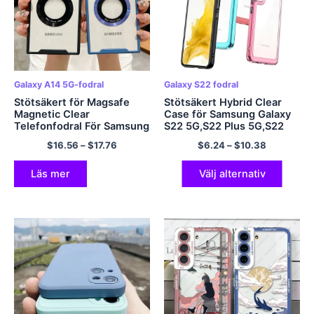
Galaxy A14 5G-fodral
Galaxy S22 fodral
Stötsäkert för Magsafe
Stötsäkert Hybrid Clear
Magnetic Clear
Case för Samsung Galaxy
Telefonfodral För Samsung
S22 5G,S22 Plus 5G,S22
Galaxy S23 S22 Ultra Plus
Ultra 5G Hard Backplane
$
16.56
–
$
17.76
$
6.24
–
$
10.38
A54 A34 A14 A52 A53
Soft Border Phone Cover
A32 A33 5G Hårt skal
Case
Läs mer
Välj alternativ