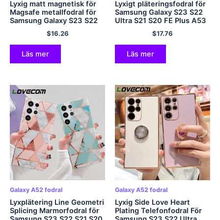
Lyxig matt magnetisk för
Lyxigt pläteringsfodral för
Magsafe metallfodral för
Samsung Galaxy S23 S22
Samsung Galaxy S23 S22
Ultra S21 S20 FE Plus A53
S21 Plus Ultra S20 FE Note
A52 A14 A73 5G Ring Car
$
16.26
$
17.76
20 Ultra 10 Plus mjukt
Magnetic Soft Phone Back
omslag
Cover
Läs mer
Läs mer
Galaxy A52 fodral
Galaxy A52 fodral
Lyxplätering Line Geometri
Lyxig Side Love Heart
Splicing Marmorfodral för
Plating Telefonfodral För
Samsung S23 S22 S21 S20
Samsung S23 S22 Ultra