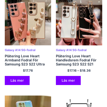
Galaxy A14 5G-fodral
Galaxy A14 5G-fodral
Plätering Love Heart
Plätering Love Heart
Armband Fodral För
Handledsrem Fodral För
Samsung S23 S22 Ultra
Samsung S23 S22 S21
S20 FE S21 Plus A54 A34
Ultra Plus S20 FE A53 A52
$
17.76
$
17.16
–
$
18.36
A52 A53 A23 A14 A12 A13
A23 A13 A14 A34 A54
5G handledskedjeskydd
A33 5G Hållarskydd
Läs mer
Läs mer