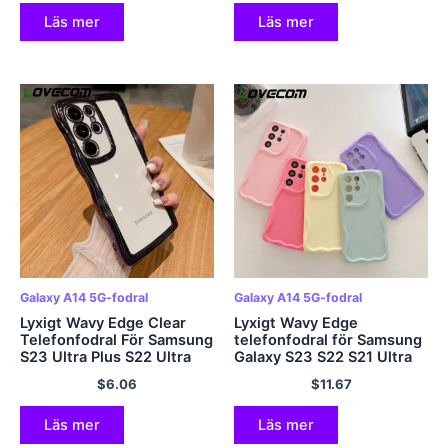
Soft Cover
Mjukt skal
Läs mer
Läs mer
Galaxy A14 5G-fodral
Galaxy A14 5G-fodral
Lyxigt Wavy Edge Clear
Lyxigt Wavy Edge
Telefonfodral För Samsung
telefonfodral för Samsung
S23 Ultra Plus S22 Ultra
Galaxy S23 S22 S21 Ultra
Plus A14 A13 5G Note 20
Plus S20 FE A54 A34 A14
$
6.06
$
11.67
Ultra Plating Bumper Soft
A52 A53 A23 A24 Candy
Cover
Color Mjukt skal
Läs mer
Läs mer