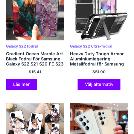
Galaxy S22 fodral
Galaxy S22 Ultra-fodral
Gradient Ocean Marble Art
Heavy Duty Tough Armor
Black Fodral För Samsung
Aluminiumlegering
Galaxy S22 S21 S20 FE S23
Metallfodral för Samsung
Plus OBS 20 Ultra S23Ultra
S23 Ultra S22 Ultra Lens
$
15.41
$
51.90
S22Ultra Silikonskydd
Protection Anti Shake Hide
Holder Cover
Läs mer
Välj alternativ