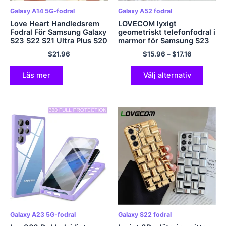
Galaxy A14 5G-fodral
Galaxy A52 fodral
Love Heart Handledsrem
LOVECOM lyxigt
Fodral För Samsung Galaxy
geometriskt telefonfodral i
S23 S22 S21 Ultra Plus S20
marmor för Samsung S23
FE A54 A34 A14 A53 A23
S22 Ultra S21 Plus A52
$
21.96
$
15.96
–
$
17.16
A24 5G Crossbody Bag
A52s A53 5G
Mjukt skal
elektropläterat mjukt IMD-
skal
Läs mer
Välj alternativ
Galaxy A23 5G-fodral
Galaxy S22 fodral