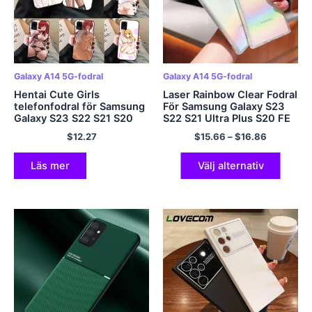
Galaxy A14 5G-fodral
Galaxy A14 5G-fodral
Hentai Cute Girls
Laser Rainbow Clear Fodral
telefonfodral för Samsung
För Samsung Galaxy S23
Galaxy S23 S22 S21 S20
S22 S21 Ultra Plus S20 FE
Plus Ultra F14 F54 M14
A54 A34 A14 A53 A52
$
12.27
$
15.66
–
$
16.86
M54 M53 Note20 Mjukt
A23 A24 A25 A13 5G
svart telefonskal
Mjukt skal
Läs mer
Välj alternativ