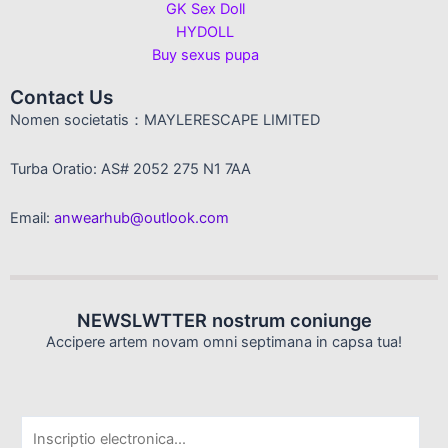
GK Sex Doll
HYDOLL
Buy sexus pupa
Contact Us
Nomen societatis：MAYLERESCAPE LIMITED
Turba Oratio: AS# 2052 275 N1 7AA
Email:
anwearhub@outlook.com
NEWSLWTTER nostrum coniunge
Accipere artem novam omni septimana in capsa tua!
E