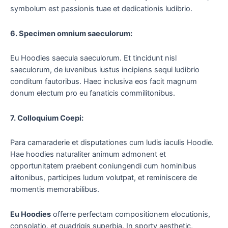
symbolum est passionis tuae et dedicationis ludibrio.
6. Specimen omnium saeculorum:
Eu Hoodies saecula saeculorum. Et tincidunt nisl
saeculorum, de iuvenibus iustus incipiens sequi ludibrio
conditum fautoribus. Haec inclusiva eos facit magnum
donum electum pro eu fanaticis commilitonibus.
7. Colloquium Coepi:
Para camaraderie et disputationes cum ludis iaculis Hoodie.
Hae hoodies naturaliter animum admonent et
opportunitatem praebent coniungendi cum hominibus
alitonibus, participes ludum volutpat, et reminiscere de
momentis memorabilibus.
Eu Hoodies
offerre perfectam compositionem elocutionis,
consolatio, et quadrigis superbia. In sporty aesthetic,