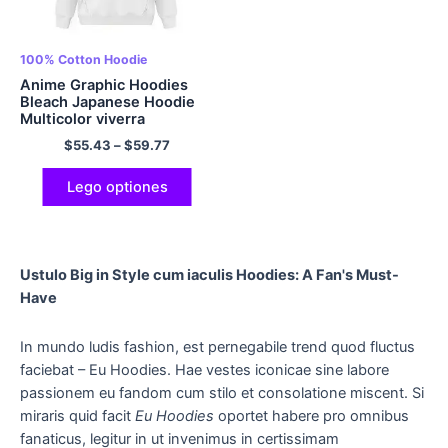
100% Cotton Hoodie
Anime Graphic Hoodies
Bleach Japanese Hoodie
Multicolor viverra
$
55.43
–
$
59.77
Lego optiones
Ustulo Big in Style cum iaculis Hoodies: A Fan's Must-
Have
In mundo ludis fashion, est pernegabile trend quod fluctus
faciebat – Eu Hoodies. Hae vestes iconicae sine labore
passionem eu fandom cum stilo et consolatione miscent. Si
miraris quid facit
Eu Hoodies
oportet habere pro omnibus
fanaticus, legitur in ut invenimus in certissimam