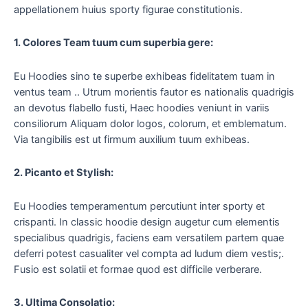
appellationem huius sporty figurae constitutionis.
1. Colores Team tuum cum superbia gere:
Eu Hoodies sino te superbe exhibeas fidelitatem tuam in
ventus team .. Utrum morientis fautor es nationalis quadrigis
an devotus flabello fusti, Haec hoodies veniunt in variis
consiliorum Aliquam dolor logos, colorum, et emblematum.
Via tangibilis est ut firmum auxilium tuum exhibeas.
2. Picanto et Stylish:
Eu Hoodies temperamentum percutiunt inter sporty et
crispanti. In classic hoodie design augetur cum elementis
specialibus quadrigis, faciens eam versatilem partem quae
deferri potest casualiter vel compta ad ludum diem vestis;.
Fusio est solatii et formae quod est difficile verberare.
3. Ultima Consolatio: