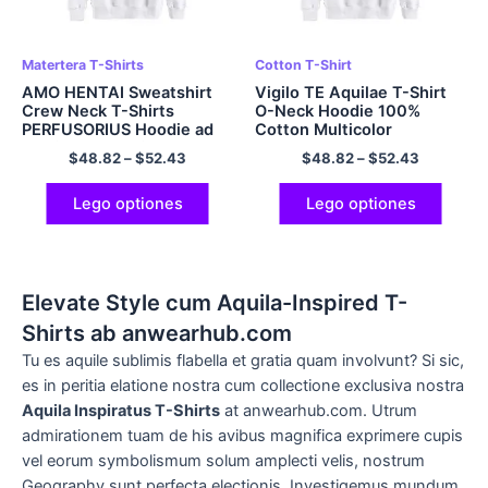
Matertera T-Shirts
Cotton T-Shirt
AMO HENTAI Sweatshirt
Vigilo TE Aquilae T-Shirt
Crew Neck T-Shirts
O-Neck Hoodie 100%
PERFUSORIUS Hoodie ad
Cotton Multicolor
homines et mulieres
$
48.82
–
$
52.43
$
48.82
–
$
52.43
Multicolor
Lego optiones
Lego optiones
Elevate Style cum Aquila-Inspired T-
Shirts ab anwearhub.com
Tu es aquile sublimis flabella et gratia quam involvunt? Si sic,
es in peritia elatione nostra cum collectione exclusiva nostra
Aquila Inspiratus T-Shirts
at anwearhub.com. Utrum
admirationem tuam de his avibus magnifica exprimere cupis
vel eorum symbolismum solum amplecti velis, nostrum
Geography sunt perfecta electionis. Investigemus mundum