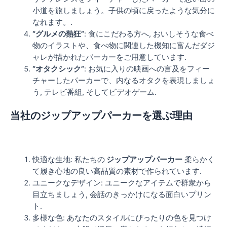
小道を旅しましょう。子供の頃に戻ったような気分に
なれます。.
“グルメの熱狂”
: 食にこだわる方へ, おいしそうな食べ
物のイラストや、食べ物に関連した機知に富んだダジ
ャレが描かれたパーカーをご用意しています.
“オタクシック”
: お気に入りの映画への言及をフィー
チャーしたパーカーで、内なるオタクを表現しましょ
う, テレビ番組, そしてビデオゲーム.
当社のジップアップパーカーを選ぶ理由
快適な生地: 私たちの
ジップアップパーカー
柔らかく
て履き心地の良い高品質の素材で作られています.
ユニークなデザイン: ユニークなアイテムで群衆から
目立ちましょう, 会話のきっかけになる面白いプリン
ト.
多様な色: あなたのスタイルにぴったりの色を見つけ