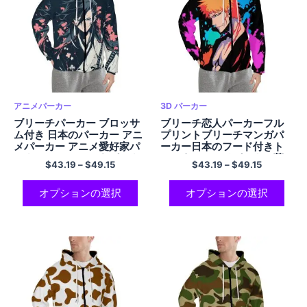
アニメパーカー
3D パーカー
ブリーチパーカー ブロッサ
ブリーチ恋人パーカーフル
ム付き 日本のパーカー アニ
プリントブリーチマンガパ
メパーカー アニメ愛好家パ
ーカー日本のフード付きト
ーカー コンフォートパーカ
レーナーアニメパーカー落
$
43.19
–
$
49.15
$
43.19
–
$
49.15
ー クールなポリエステル ジ
書きパーカー大人の快適な
ップアップ フード付きスウ
ポリエステルジップアップ
ェットシャツ 男性と女性用
パーカーポケット付き
オプションの選択
オプションの選択