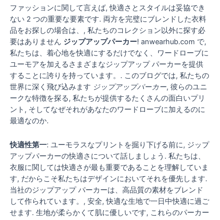
ファッションに関して言えば, 快適さとスタイルは妥協でき
ない 2 つの重要な要素です. 両方を完璧にブレンドした衣料
品をお探しの場合は、, 私たちのコレクション以外に探す必
要はありません
ジップアップパーカー
! anwearhub.com で,
私たちは、着心地を快適にするだけでなく、ワードローブに
ユーモアを加えるさまざまなジップアップ パーカーを提供
することに誇りを持っています。. このブログでは, 私たちの
世界に深く飛び込みます
ジップアップパーカー
, 彼らのユニ
ークな特徴を探る, 私たちが提供するたくさんの面白いプリ
ント, そしてなぜそれがあなたのワードローブに加えるのに
最適なのか.
快適性第一
: ユーモラスなプリントを掘り下げる前に, ジップ
アップパーカーの快適さについて話しましょう. 私たちは、
衣服に関しては快適さが最も重要であることを理解していま
す, だからこそ私たちはデザインにおいてそれを優先します.
当社のジップアップ パーカーは、高品質の素材をブレンド
して作られています。, 安全, 快適な生地で一日中快適に過ご
せます. 生地が柔らかくて肌に優しいです, これらのパーカー