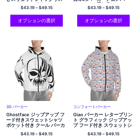
マスパーカーポリエステル
カーアニメ愛好家パーカー
$
43.19
–
$
49.15
$
43.19
–
$
49.15
パーカー男性と女性のため
ポリエステルフード付きス
のクリスマスギフト
ウェットシャツ男性と女性
用
オプションの選択
オプションの選択
3D パーカー
コンフォートパーカー
Ghostface ジップアップ フ
Giao パーカー レタープリン
ード付きスウェットシャツ
ト グラフィック ジップアッ
ポケット付き クール パーカ
プ フード付き スウェットシ
ー ポリエステル パーカー
ャツ コンフォート パーカー
$
43.19
–
$
49.15
$
43.19
–
$
49.15
メンズ レディース