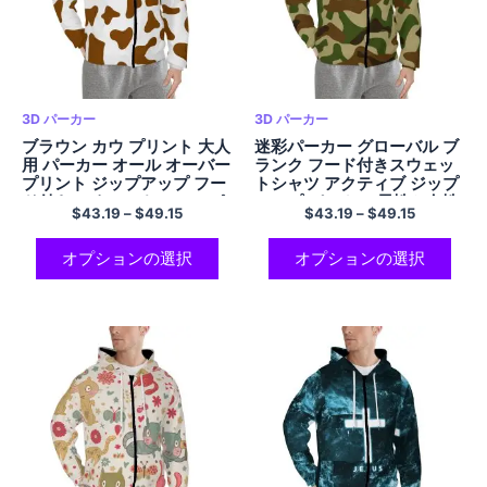
3D パーカー
3D パーカー
ブラウン カウ プリント 大人
迷彩パーカー グローバル ブ
用 パーカー オール オーバー
ランク フード付きスウェッ
プリント ジップアップ フー
トシャツ アクティブ ジップ
ド付き スウェットシャツ ポ
アップ パーカー 男性と女性
$
43.19
–
$
49.15
$
43.19
–
$
49.15
リエステル パーカー
用 ポリエステル
オプションの選択
オプションの選択