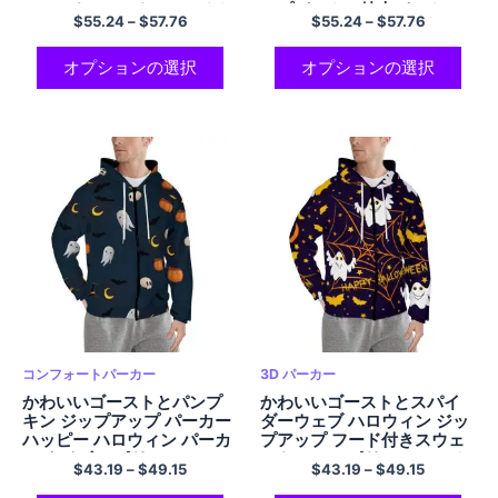
フォート フーディ マルチカ
ップパーカー特大パーカー
$
55.24
–
$
57.76
$
55.24
–
$
57.76
ラー
男性と女性のための親友パ
ーカーマルチカラー
オプションの選択
オプションの選択
コンフォートパーカー
3D パーカー
かわいいゴーストとパンプ
かわいいゴーストとスパイ
キン ジップアップ パーカー
ダーウェブ ハロウィン ジッ
ハッピー ハロウィン パーカ
プアップ フード付きスウェ
ー ネイビー ポリエステル フ
ットシャツ ポリエステル カ
$
43.19
–
$
49.15
$
43.19
–
$
49.15
ード付き スウェットシャツ
ジュアルで快適なパーカー
ポケット付き
ネイビー ブルー パーカー