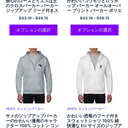
聖心のローズとイエスは王
かわいいコウモリとロリポ
のクロスパーカー パーカー
ップ パーカー オールオーバ
ジップアップ フード付きス
ー プリント パーカー ポリエ
ウェットシャツ 男性と女性
ステル ジップアップ フード
$
43.19
–
$
49.15
$
43.19
–
$
49.15
用 美的ポリエステルパーカ
付き スウェットシャツ ハロ
ー
ウィン パーカー
オプションの選択
オプションの選択
100% コットンパーカー
100% コットンパーカー
サメのジップアップパーカ
かわいい恐竜のフード付き
ーのかわいい漫画のキャラ
スウェットシャツ 100% 綿
クター 100% コットン コン
快適な EU サイズのジップア