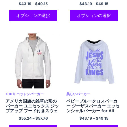
ポリエステル ユニセックス
ジップアップ パーカー ポリ
$
43.19
–
$
49.15
$
43.19
–
$
49.15
パーカー
エステル パーカー
オプションの選択
オプションの選択
100% コットンパーカー
美しいパーカー
アメリカ国旗の雑草の形の
ベビーブルークロスパーカ
パーカー ユニセックス ジッ
ー ジーザスパーカー エッセ
プアップ フード付きスウェ
ンシャルパーカー for All
ットシャツ 100% コットン
Blank パーカー JESUS THE
$
55.24
–
$
57.76
$
43.19
–
$
49.15
コージー コンフォート パー
KINGS フード付きスウェッ
カー クール パーカー マルチ
トシャツ カジュアル ポリエ