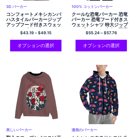
3D パーカー
100% コットンパーカー
コンフォートメキシカンバ
クールな恐竜パーカー 恐竜
ハスタイルパーカージップ
パーカー 恐竜フード付きス
アップフード付きスウェッ
ウェットシャツ 特大ジップ
トシャツポリエステルパー
アップパーカー 大人の恐竜
$
43.19
–
$
49.15
$
55.24
–
$
57.76
カーポケット付き男性と女
パーカー 100% コットン コ
性用
ンフォート EU サイズ パー
カー マルチカラー
オプションの選択
オプションの選択
美しいパーカー
漫画のパーカー