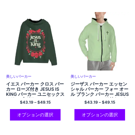
美しいパーカー
美しいパーカー
イエス パーカー クロス パー
ジーザス パーカー エッセン
カー ローズ付き JESUS IS
シャル パーカー フォー オー
KING パーカー ユニセックス
ル ブランク パーカー JESUS
オリーブ グリーン パーカー
THE KINGS フード付きスウ
$
43.19
–
$
49.15
$
43.19
–
$
49.15
メンズ レディース 美的 ジッ
ェットシャツ クロス パーカ
プアップ パーカー ポリエス
ー コンフォート ポリエステ
テル フード付き スウェット
ル ジップアップ パーカー ラ
オプションの選択
オプションの選択
シャツ ストリート パーカー
イト グリーン ポケット付き
パーカー