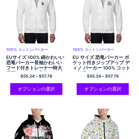
100% コットンパーカー
100% コットンパーカー
EUサイズ 100% 綿かわいい
EU サイズ 恐竜パーカー ポ
恐竜パーカー長袖かわいい
ケット付きジップアップ デ
フード付きトレーナー特大
ィノ パーカー 100% コット
漫画カジュアル美的ジップ
ン快適でカジュアルなパー
$
55.24
–
$
57.76
$
55.24
–
$
57.76
アップパーカーマルチカラ
カー大人の恐竜パーカーフ
ー
ァミリーパーカーマルチカ
ラー
オプションの選択
オプションの選択