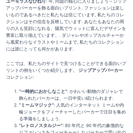
ユーモラスなひねり
: 今, 問題の核心に入りましょう – ジップ
アップパーカーを飾る面白いプリント. ファッションは楽し
いものであるべきだと私たちは信じています, 私たちのコレ
クションはその信念を反映しています. あなたもあなたの周
りの人も笑顔になれる、陽気でウィットに富んだデザインを
豊富に取り揃えています。. ダジャレやポップカルチャーか
ら風変わりなイラストやミームまで, 私たちのコレクション
には誰にとっても何かがあります.
ここでは、私たちのサイトで見つけることができる面白いプ
リントの例をいくつか紹介します。
ジップアップパーカー
コレクション:
“一時的におかしなこと”
: かわいい動物のダジャレで
飾られたパーカーは、一日中笑い続けられます.
“ミームマジック”
: 人気のインターネット ミームや内
輪ジョークをフィーチャーしたパーカーで注目を集め
る準備をしましょう.
“レトロノスタルジー”
: 80 年代と 90 年代の象徴的な
リファレンスをフィーチャーしたパーカーで思い出の