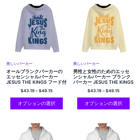
美しいパーカー
美しいパーカー
オールブランクパーカーの
男性と女性のためのエッセ
エッセンシャルパーカー
ンシャルパーカー ブランク
JESUS THE KINGS フード付
パーカー JESUS THE KINGS
きスウェットシャツ コージ
フード付きスウェットシャ
$
43.19
–
$
49.15
$
43.19
–
$
49.15
ーコンフォートポリエステ
ツ 居心地の良い快適さとク
ルジップアップパーカー ポ
ラシックなポリエステル ジ
ケット付きプレッピーパー
ップアップパーカー ライト
オプションの選択
オプションの選択
カー
イエローパーカー