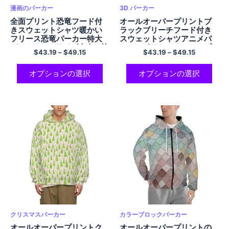
漫画のパーカー
3D パーカー
全面プリント恐竜フード付
オールオーバープリントブ
きスウェットシャツ暖かい
ラックブリーチフード付き
フリース恐竜パーカー特大
スウェットシャツアニメパ
パーカー EU サイズ大人の快
ーカーポリエステルジップ
$
43.19
–
$
49.15
$
43.19
–
$
49.15
適なパーカーポケット付き
アップパーカーアニメ恋人
ポリエステルジップアップ
ブリーチ恋人パーカー
パーカー
オプションの選択
オプションの選択
クリスマスパーカー
カラーブロックパーカー
オールオーバープリントク
オールオーバープリントの