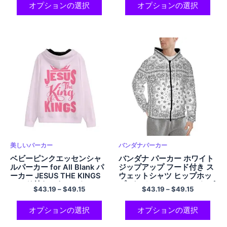
カラー
ステル ジップアップ プレッ
オプションの選択
オプションの選択
ピーパーカー クラシックパ
ーカー スタイルと快適さ
美しいパーカー
バンダナパーカー
ベビーピンクエッセンシャ
バンダナ パーカー ホワイト
ルパーカー for All Blank パ
ジップアップ フード付き ス
ーカー JESUS THE KINGS
ウェットシャツ ヒップホッ
フード付きスウェットシャ
プ パーカー コンフォート ポ
$
43.19
–
$
49.15
$
43.19
–
$
49.15
ツ コージーコンフォートポ
リエステル パーカー ポケッ
リエステルジップアップパ
ト付き
ーカー ストリートパーカー
オプションの選択
オプションの選択