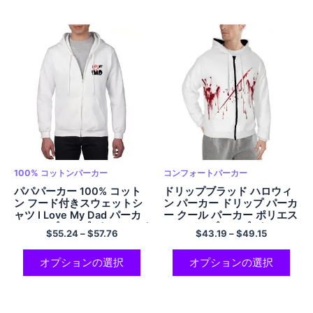
100% コットンパーカー
コンフォートパーカー
パパパーカー 100% コット
ドリップブラッド ハロウィ
ン フード付きスウェットシ
ン パーカー ドリップ パーカ
ャツ I Love My Dad パーカ
ー クール パーカー ポリエス
ー ジップアップ パーカー パ
テル ジップアップ パーカー
$
55.24
–
$
57.76
$
43.19
–
$
49.15
パ パーカー 父の日ギフト 父
ポケット付き 男女兼用
の日パーカー お父さんへの
ギフト 最高のお父さんパー
オプションの選択
オプションの選択
カー マルチカラー