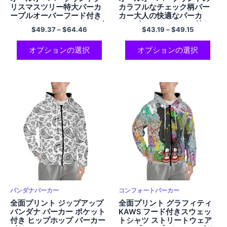
リスマスツリー特大パーカ
カラフルなチェック柄パー
ープルオーバーフード付き
カー大人の快適なパーカ
スウェットシャツEUサイズ
ー、ポケットフリース付き
$
49.37
–
$
64.46
$
43.19
–
$
49.15
のクリスマスパーカーフリ
暖かくて柔らかいポリエス
ース暖かくて柔らかいポリ
テルジップアップフード付
エステルパーカー男性と女
きスウェットシャツ
オプションの選択
オプションの選択
性用クリスマスギフト
バンダナパーカー
コンフォートパーカー
全面プリント ジップアップ
全面プリント グラフィティ
バンダナ パーカー ポケット
KAWS フード付きスウェッ
付き ヒップホップ パーカー
トシャツ ストリートウェア