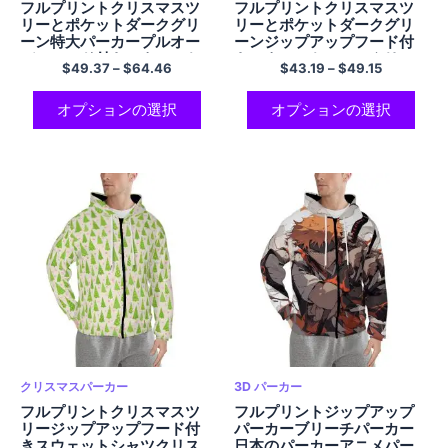
フルプリントクリスマスツ
フルプリントクリスマスツ
リーとポケットダークグリ
リーとポケットダークグリ
ーン特大パーカープルオー
ーンジップアップフード付
バーフード付きスウェット
きスウェットシャツクリス
$
49.37
–
$
64.46
$
43.19
–
$
49.15
シャツEUサイズのクリスマ
マスパーカーポリエステル
スパーカーフリース暖かく
パーカー男性と女性のため
て柔らかいポリエステルパ
のクリスマスギフト
オプションの選択
オプションの選択
ーカー男性と女性用クリス
マスギフト
クリスマスパーカー
3D パーカー
フルプリントクリスマスツ
フルプリントジップアップ
リージップアップフード付
パーカーブリーチパーカー
きスウェットシャツクリス
日本のパーカーアニメパー