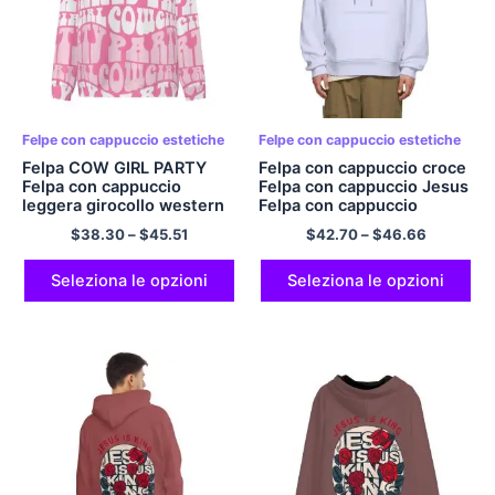
Felpe con cappuccio estetiche
Felpe con cappuccio estetiche
Felpa COW GIRL PARTY
Felpa con cappuccio croce
Felpa con cappuccio
Felpa con cappuccio Jesus
leggera girocollo western
Felpa con cappuccio
essenziale per tutti Felpa
$
38.30
–
$
45.51
$
42.70
–
$
46.66
con cappuccio vuota
JESUS ​​THE KINGS Felpa
con cappuccio Felpa con
Seleziona le opzioni
Seleziona le opzioni
cappuccio casual in
poliestere Felpe con
cappuccio classiche Stile e
comfort