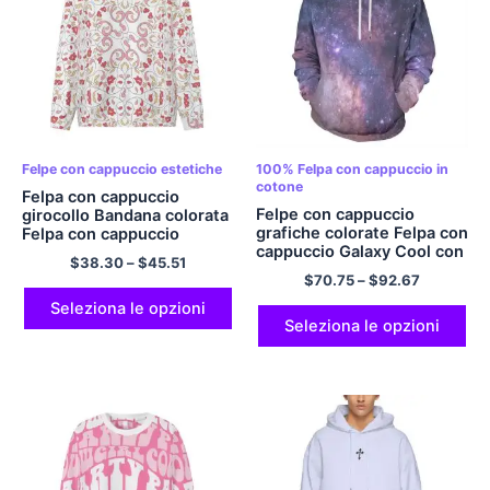
Felpe con cappuccio estetiche
100% Felpa con cappuccio in
cotone
Felpa con cappuccio
Felpe con cappuccio
girocollo Bandana colorata
grafiche colorate Felpa con
Felpa con cappuccio
cappuccio Galaxy Cool con
Bandana Felpa con
$
38.30
–
$
45.51
stampa 3D 100% Felpe con
cappuccio leggera in
$
70.75
–
$
92.67
cappuccio in cotone dal
poliestere casual
design accattivante con
Seleziona le opzioni
tasche, cotone 320GSM
Seleziona le opzioni