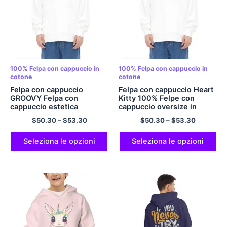
100% Felpa con cappuccio in
100% Felpa con cappuccio in
cotone
cotone
Felpa con cappuccio
Felpa con cappuccio Heart
GROOVY Felpa con
Kitty 100% Felpe con
cappuccio estetica
cappuccio oversize in
Comfort casual 100% Felpa
cotone morbide e comode,
$
50.30
–
$
53.30
$
50.30
–
$
53.30
con cappuccio in cotone
regali per mamma, lei e sua
multicolore
sorella, regalo di Natale
multicolore
Seleziona le opzioni
Seleziona le opzioni