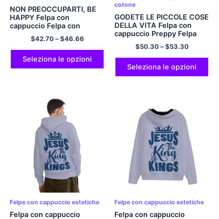
cotone
NON PREOCCUPARTI, BE
GODETE LE PICCOLE COSE
HAPPY Felpa con
DELLA VITA Felpa con
cappuccio Felpa con
cappuccio Preppy Felpa
cappuccio per la salute
$
42.70
–
$
46.66
con cappuccio Mental
mentale
$
50.30
–
$
53.30
Health Felpa con
cappuccio multicolore
Seleziona le opzioni
Seleziona le opzioni
Felpe con cappuccio estetiche
Felpe con cappuccio estetiche
Felpa con cappuccio
Felpa con cappuccio