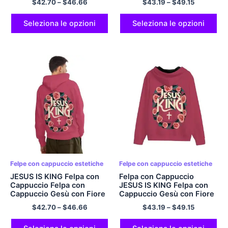
$
42.70
–
$
46.66
$
43.19
–
$
49.15
Cappuccio per Fidanzato
Cappuccio Streetwear
Felpe con Cappuccio
Felpe con Cappuccio
Streetwear Felpa con
Preppy con Zip in
Seleziona le opzioni
Seleziona le opzioni
Cappuccio Estetica Preppy
Poliestere Comfort per
Comfort Felpa con
Uomini e Donne
Cappuccio in Poliestere
per Uomini e Donne
Felpe con cappuccio estetiche
Felpe con cappuccio estetiche
JESUS ​​IS KING Felpa con
Felpa con Cappuccio
Cappuccio Felpa con
JESUS ​​IS KING Felpa con
Cappuccio Gesù con Fiore
Cappuccio Gesù con Fiore
di Rosa Rossa Felpa con
di Rosa Rossa Felpa con
$
42.70
–
$
46.66
$
43.19
–
$
49.15
Cappuccio Estetica Felpa
Cappuccio Estetica Felpa
con Cappuccio Estetica
con Cappuccio Streetwear