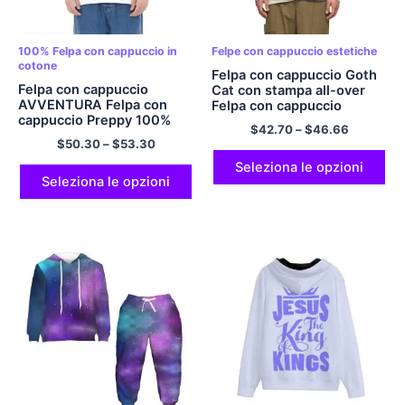
100% Felpa con cappuccio in
Felpe con cappuccio estetiche
cotone
Felpa con cappuccio Goth
Felpa con cappuccio
Cat con stampa all-over
AVVENTURA Felpa con
Felpa con cappuccio
cappuccio Preppy 100%
estetica Pullover Felpa con
$
42.70
–
$
46.66
Felpa con cappuccio
cappuccio in poliestere
$
50.30
–
$
53.30
comfort multicolore
Seleziona le opzioni
Seleziona le opzioni