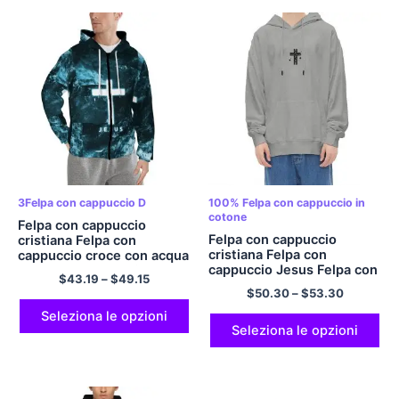
3Felpa con cappuccio D
100% Felpa con cappuccio in
cotone
Felpa con cappuccio
Felpa con cappuccio
cristiana Felpa con
cristiana Felpa con
cappuccio croce con acqua
cappuccio Jesus Felpa con
Felpe con cappuccio
$
43.19
–
$
49.15
cappuccio incrociata con
grafiche unisex con
$
50.30
–
$
53.30
tasche Felpa con
stampa 3D Felpa con
cappuccio oversize 100%
cappuccio incrociata con
Seleziona le opzioni
Felpa con cappuccio in
Seleziona le opzioni
zip Felpa con cappuccio
cotone comoda e morbida
divertente novità con
Felpa con cappuccio
tasche Felpa con
streetwear casual
cappuccio in poliestere
Multicolor