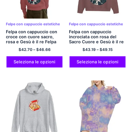
Felpe con cappuccio estetiche
Felpe con cappuccio estetiche
Felpa con cappuccio con
Felpa con cappuccio
croce con cuore sacro,
incrociata con rosa del
rosa e Gesù è il re Felpa
Sacro Cuore e Gesù è il re
con cappuccio taglia EU
Felpa con cappuccio con
$
42.70
–
$
46.66
$
43.19
–
$
49.15
Felpa con cappuccio
zip per uomo e donna
estetica oversize per
Felpa con cappuccio in
uomo e donna Felpa con
poliestere estetico
Seleziona le opzioni
Seleziona le opzioni
cappuccio in poliestere