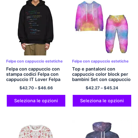
Felpe con cappuccio estetiche
Felpe con cappuccio estetiche
Felpa con cappuccio con
Top e pantaloni con
stampa codici Felpa con
cappuccio color block per
cappuccio IT Lover Felpa
bambini Set con cappuccio
con cappuccio cool per
colorati
$
42.70
–
$
46.66
$
42.27
–
$
45.24
uomo e donna
Seleziona le opzioni
Seleziona le opzioni