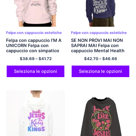
Felpe con cappuccio estetiche
Felpe con cappuccio estetiche
Felpa con cappuccio I'M A
SE NON PROVI MAI NON
UNICORN Felpa con
SAPRAI MAI Felpa con
cappuccio con simpatico
cappuccio Mental Health
cartone animato per
Felpa con cappuccio
$
38.69
–
$
41.72
$
42.70
–
$
46.66
bambini
Seleziona le opzioni
Seleziona le opzioni