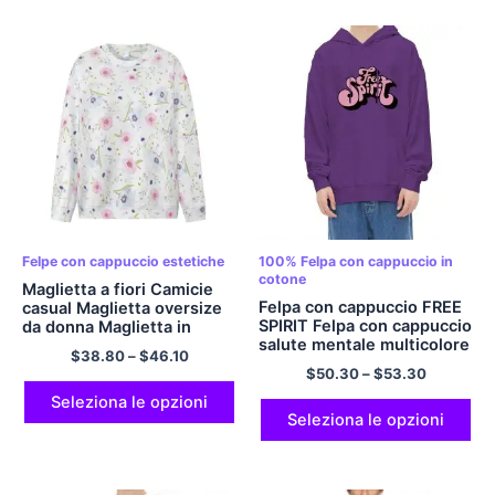
Felpe con cappuccio estetiche
100% Felpa con cappuccio in
cotone
Maglietta a fiori Camicie
Felpa con cappuccio FREE
casual Maglietta oversize
SPIRIT Felpa con cappuccio
da donna Maglietta in
salute mentale multicolore
poliestere Maglietta a
$
38.80
–
$
46.10
maniche lunghe con o-
$
50.30
–
$
53.30
collo
Seleziona le opzioni
Seleziona le opzioni