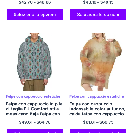
$
42.70
–
$
46.66
$
43.19
–
$
49.15
Felpa con cappuccio
Felpa con cappuccio
comoda e classica in
comoda e classica con
poliestere Felpa con
cerniera in poliestere
Seleziona le opzioni
Seleziona le opzioni
cappuccio giallo chiaro
Felpe con cappuccio giallo
chiaro
Felpe con cappuccio estetiche
Felpe con cappuccio estetiche
Felpa con cappuccio in pile
Felpa con cappuccio
di taglia EU Comfort stile
indossabile color autunno,
messicano Baja Felpa con
calda felpa con cappuccio
cappuccio oversize
in flanella, felpa con
$
49.61
–
$
64.78
$
61.81
–
$
69.75
Pullover Felpe con
cappuccio coccola
cappuccio in poliestere per