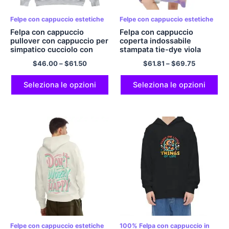
Felpe con cappuccio estetiche
Felpe con cappuccio estetiche
Felpa con cappuccio
Felpa con cappuccio
pullover con cappuccio per
coperta indossabile
simpatico cucciolo con
stampata tie-dye viola
crocchette di pollo per
scuro
$
46.00
–
$
61.50
$
61.81
–
$
69.75
uomo e donna
Seleziona le opzioni
Seleziona le opzioni
Felpe con cappuccio estetiche
100% Felpa con cappuccio in