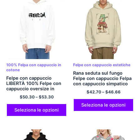
100% Felpa con cappuccio in
Felpe con cappuccio estetiche
cotone
Rana seduta sul fungo
Felpe con cappuccio
Felpe con cappuccio Felpa
LIBERTÀ 100% Felpe con
con cappuccio simpatico
cappuccio oversize in
cartone animato
$
42.70
–
$
46.66
cotone accogliente e
$
50.30
–
$
53.30
comfort multicolore
Seleziona le opzioni
Seleziona le opzioni