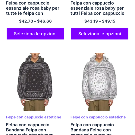
Felpa con cappuccio
Felpa con cappuccio
essenziale rosa baby per
essenziale rosa baby per
tutte le felpa con
tutti Felpa con cappuccio
cappuccio vuota JESUS ​​
vuota JESUS ​​THE KINGS
$
42.70
–
$
46.66
$
43.19
–
$
49.15
THE KINGS Felpa con
Felpa con cappuccio Felpa
cappuccio Felpa con
con cappuccio comoda e
cappuccio pullover in
confortevole con cerniera
Seleziona le opzioni
Seleziona le opzioni
poliestere confortevole e
in poliestere Felpa con
confortevole Felpa con
cappuccio streetwear
cappuccio streetwear
Felpe con cappuccio estetiche
Felpe con cappuccio estetiche
Felpa con cappuccio
Felpa con cappuccio
Bandana Felpa con
Bandana Felpe con
cappuccio streetwear
cappuccio oversize