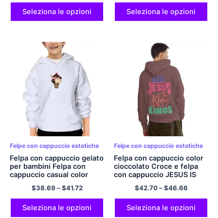
la salute mentale
Seleziona le opzioni
Seleziona le opzioni
Felpe con cappuccio estetiche
Felpe con cappuccio estetiche
Felpa con cappuccio gelato
Felpa con cappuccio color
per bambini Felpa con
cioccolato Croce e felpa
cappuccio casual color
con cappuccio JESUS ​​IS
macaron Felpa con
KING Felpa con cappuccio
$
38.69
–
$
41.72
$
42.70
–
$
46.66
cappuccio per bambini
pullover classica in
poliestere fresco e
confortevole per uomo e
Seleziona le opzioni
Seleziona le opzioni
donna