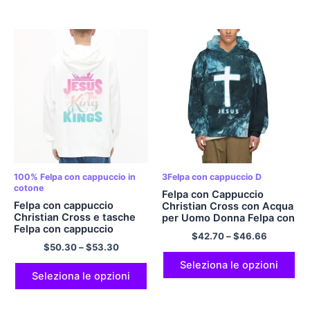
100% Felpa con cappuccio in
3Felpa con cappuccio D
cotone
Felpa con Cappuccio
Felpa con cappuccio
Christian Cross con Acqua
Christian Cross e tasche
per Uomo Donna Felpa con
Felpa con cappuccio
Cappuccio Grafica con
$
42.70
–
$
46.66
sfumata rosa e azzurro
Stampa 3D Felpa con
$
50.30
–
$
53.30
Felpa con cappuccio
Cappuccio Croce Pullover
oversize imbottita in
Cool Divertente Novità
Seleziona le opzioni
cotone Comodo comfort e
Seleziona le opzioni
Felpa con Cappuccio con
morbida felpa con
Tasche Felpa con
cappuccio Multicolor
Cappuccio in Poliestere