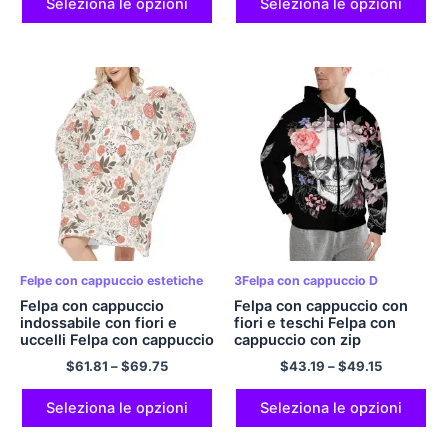
uomo e donna
Seleziona le opzioni
Seleziona le opzioni
Felpe con cappuccio estetiche
3Felpa con cappuccio D
Felpa con cappuccio
Felpa con cappuccio con
indossabile con fiori e
fiori e teschi Felpa con
uccelli Felpa con cappuccio
cappuccio con zip
coccola Felpa con
streetwear con tasche
$
61.81
–
$
69.75
$
43.19
–
$
49.15
cappuccio in flanella per
Felpe con cappuccio in
adulti Grande coperta
poliestere Felpa con
accogliente in peluche con
cappuccio di Halloween
Seleziona le opzioni
Seleziona le opzioni
cappuccio