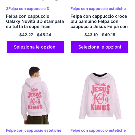
3Felpa con cappuccio D
Felpe con cappuccio estetiche
Felpa con cappuccio
Felpa con cappuccio croce
Galaxy Novità 3D stampata
blu bambino Felpa con
su tutta la superficie
cappuccio Jesus Felpa con
Imposta felpa con
cappuccio essenziale per
$
42.27
–
$
45.24
$
43.19
–
$
49.15
cappuccio grafica e
tutti Felpa con cappuccio
pantaloni per bambini
vuota JESUS ​​THE KINGS
Felpa con cappuccio Felpa
Seleziona le opzioni
Seleziona le opzioni
con cappuccio Preppy con
zip in poliestere casual
Felpe con cappuccio
classiche Stile e comfort
Felpe con cappuccio estetiche
Felpe con cappuccio estetiche