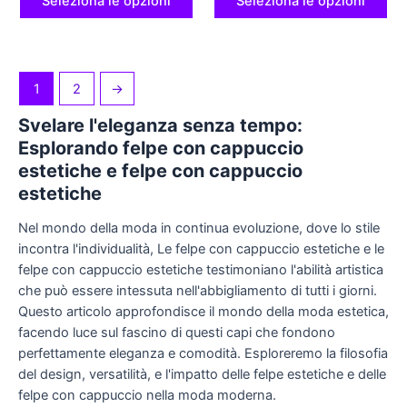
Comfort Felpa con
Comfort per Uomini e
Seleziona le opzioni
Seleziona le opzioni
Cappuccio Streetwear per
Donne Felpa con
Uomo e Donna Pullover
Cappuccio Estetica in
Felpa con Cappuccio in
Poliestere con Zip
Poliestere
1
2
→
Svelare l'eleganza senza tempo:
Esplorando felpe con cappuccio
estetiche e felpe con cappuccio
estetiche
Nel mondo della moda in continua evoluzione, dove lo stile
incontra l'individualità, Le felpe con cappuccio estetiche e le
felpe con cappuccio estetiche testimoniano l'abilità artistica
che può essere intessuta nell'abbigliamento di tutti i giorni.
Questo articolo approfondisce il mondo della moda estetica,
facendo luce sul fascino di questi capi che fondono
perfettamente eleganza e comodità. Esploreremo la filosofia
del design, versatilità, e l'impatto delle felpe estetiche e delle
felpe con cappuccio nella moda moderna.