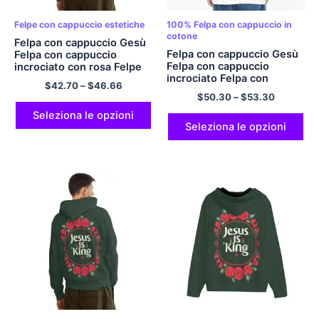
Felpe con cappuccio estetiche
100% Felpa con cappuccio in
cotone
Felpa con cappuccio Gesù
Felpa con cappuccio Gesù
Felpa con cappuccio
Felpa con cappuccio
incrociato con rosa Felpe
incrociato Felpa con
con cappuccio LOVE LIKE
$
42.70
–
$
46.66
cappuccio JESUS ​​THE
JESUS ​​Felpa con cappuccio
$
50.30
–
$
53.30
KING Felpa con cappuccio
salute mentale Felpa con
oversize rosa e blu 100%
cappuccio preppy oversize
Seleziona le opzioni
Felpa con cappuccio
Seleziona le opzioni
grigio scuro con tasca
morbida e confortevole in
Felpa con cappuccio in
cotone
poliestere