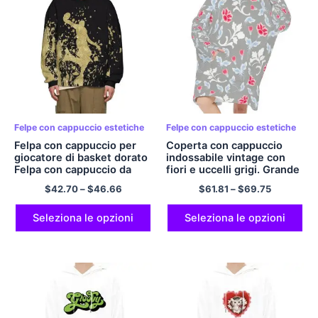
Felpe con cappuccio estetiche
Felpe con cappuccio estetiche
Felpa con cappuccio per
Coperta con cappuccio
giocatore di basket dorato
indossabile vintage con
Felpa con cappuccio da
fiori e uccelli grigi. Grande
palestra Felpa con
coperta in peluche con
$
42.70
–
$
46.66
$
61.81
–
$
69.75
cappuccio da basket Felpa
cappuccio, tasca con
con cappuccio in
cappuccio e maniche,
poliestere per uomo e
taglia unica
Seleziona le opzioni
Seleziona le opzioni
donna