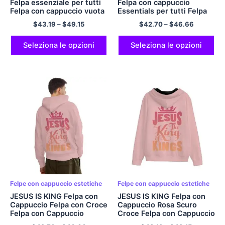
Felpa essenziale per tutti
Felpa con cappuccio
Felpa con cappuccio vuota
Essentials per tutti Felpa
JESUS ​​THE KINGS Felpa
con cappuccio vuota con
$
43.19
–
$
49.15
$
42.70
–
$
46.66
con cappuccio Felpa con
tipografica JESUS ​​THE
cappuccio incrociata Felpa
KINGS Felpa con cappuccio
con cappuccio con zip in
Croce Felpa con cappuccio
Seleziona le opzioni
Seleziona le opzioni
poliestere comfort Felpe
incrociata Felpa con
con cappuccio verde
cappuccio pullover in
chiaro con tasche
poliestere comfort Felpe
con cappuccio verde
chiaro con tasche
Felpe con cappuccio estetiche
Felpe con cappuccio estetiche
JESUS ​​IS KING Felpa con
JESUS ​​IS KING Felpa con
Cappuccio Felpa con Croce
Cappuccio Rosa Scuro
Felpa con Cappuccio
Croce Felpa con Cappuccio
Oversize Felpa con
da Ragazzo Felpa con