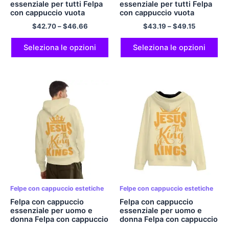
essenziale per tutti Felpa
essenziale per tutti Felpa
con cappuccio vuota
con cappuccio vuota
JESUS ​​THE KINGS Felpa
JESUS ​​THE KINGS Felpa
$
42.70
–
$
46.66
$
43.19
–
$
49.15
con cappuccio Felpa con
con cappuccio Comoda
cappuccio pullover in
felpa con cappuccio con
poliestere confortevole e
zip in poliestere
Seleziona le opzioni
Seleziona le opzioni
confortevole Felpe con
confortevole Felpe con
cappuccio viola chiaro con
cappuccio preppy con
tasche
tasche
Felpe con cappuccio estetiche
Felpe con cappuccio estetiche
Felpa con cappuccio
Felpa con cappuccio
essenziale per uomo e
essenziale per uomo e
donna Felpa con cappuccio
donna Felpa con cappuccio
vuota JESUS ​​THE KINGS
vuota JESUS ​​THE KINGS