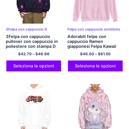
3Felpa con cappuccio D
Felpe con cappuccio estetiche
3Felpa con cappuccio
Adorabili felpe con
pullover con cappuccio in
cappuccio Ramen
poliestere con stampa D
giapponesi Felpa Kawaii
Novità Space Galaxy con
con cappuccio multicolore
$
42.70
–
$
46.66
$
46.00
–
$
61.50
tasca per uomo e donna
Seleziona le opzioni
Seleziona le opzioni