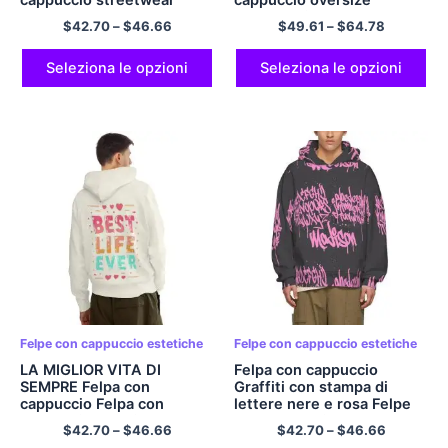
Pullover Felpa con
Pullover bianco Felpa con
$
42.70
–
$
46.66
$
49.61
–
$
64.78
cappuccio in poliestere per
cappuccio Felpa con
uomo e donna
cappuccio Hip Hop Felpe
con cappuccio in
Seleziona le opzioni
Seleziona le opzioni
poliestere pile comfort di
taglia EU
Felpe con cappuccio estetiche
Felpe con cappuccio estetiche
LA MIGLIOR VITA DI
Felpa con cappuccio
SEMPRE Felpa con
Graffiti con stampa di
cappuccio Felpa con
lettere nere e rosa Felpe
cappuccio estetica Felpa
con cappuccio streetwear
$
42.70
–
$
46.66
$
42.70
–
$
46.66
con cappuccio preppy per
cool