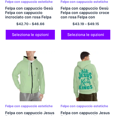
Felpe con cappuccio estetiche
Felpe con cappuccio estetiche
Felpa con cappuccio Gesù
Felpa con cappuccio Gesù
Felpa con cappuccio
Felpa con cappuccio croce
incrociato con rosa Felpa
con rosa Felpa con
con cappuccio JESUS ​​IS
cappuccio JESUS ​​IS KING
$
42.70
–
$
46.66
$
43.19
–
$
49.15
KING Felpa con cappuccio
Felpa con cappuccio
verde oliva per uomo e
unisex verde oliva per
donna Felpa con cappuccio
uomo e donna Felpa con
Seleziona le opzioni
Seleziona le opzioni
oversize in poliestere
cappuccio estetica Felpa
Felpa con cappuccio
con cappuccio in
streetwear
poliestere Felpa con
cappuccio streetwear
Felpe con cappuccio estetiche
Felpe con cappuccio estetiche
Felpa con cappuccio Jesus
Felpa con cappuccio Jesus