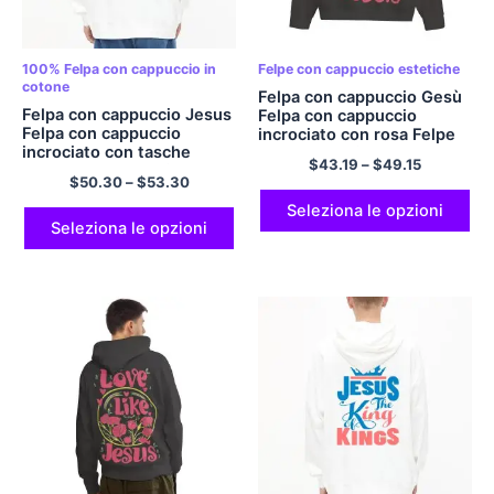
100% Felpa con cappuccio in
Felpe con cappuccio estetiche
cotone
Felpa con cappuccio Gesù
Felpa con cappuccio Jesus
Felpa con cappuccio
Felpa con cappuccio
incrociato con rosa Felpe
incrociato con tasche
con cappuccio LOVE LIKE
$
43.19
–
$
49.15
Felpa con cappuccio
JESUS ​​Felpa con cappuccio
$
50.30
–
$
53.30
sfumata estetica viola
salute mentale Felpa con
Felpa con cappuccio
cappuccio estetica grigio
Seleziona le opzioni
oversize 100% Felpa con
Seleziona le opzioni
scuro con tasca in
cappuccio in cotone
poliestere
comoda e morbida Felpa
con cappuccio streetwear
casual Multicolor