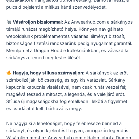
pulcsid bejelenti a mitikus iránti szenvedélyedet.
Vásároljon bizalommal:
Az Anwearhub.com a sárkányos
témájú ruházat megbízható helye. Könnyen navigálható
weboldalunk problémamentes vásárlási élményt biztosít,
biztonságos fizetési rendszerünk pedig nyugalmat garantál.
Merüljön el a Dragon Hoodie kollekciónkban, és válaszd ki
sárkányszellemed megtestesülését.
Hagyja, hogy stílusa szárnyaljon:
A sárkányok az erőt
szimbolizálják, bölcsesség, és egy kis varázslat. Sárkány
kapucnis kapucnis viselésével, nem csak ruhát veszel fel;
magáévá teszed a mítoszt, a legenda, és a vele járó erőt.
Stílusa új magasságokba fog emelkedni, leköti a figyelmet
és csodálatot kelt, bárhová is megy.
Ne hagyja ki a lehetőséget, hogy felébressze benned a
sárkányt, és olyan kijelentést tegyen, ami igazán legendás.
Vásároljon most az Anwearhub.com oldalon, ahol a Dragon