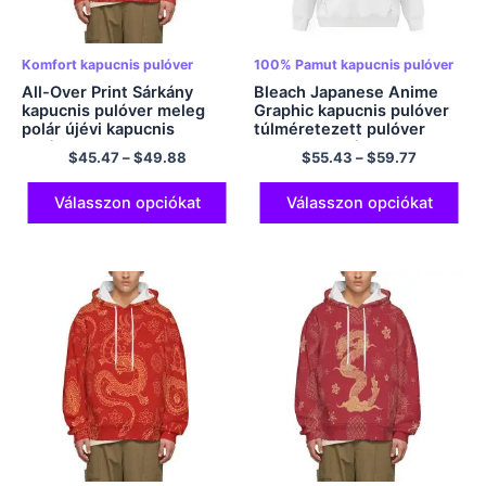
Komfort kapucnis pulóver
100% Pamut kapucnis pulóver
All-Over Print Sárkány
Bleach Japanese Anime
kapucnis pulóver meleg
Graphic kapucnis pulóver
polár újévi kapucnis
túlméretezett pulóver
pulóver
kapucnis pulóver EU
$
45.47
–
$
49.88
$
55.43
–
$
59.77
méretű kapucnis pulóver
poliészter kapucnis
többszínű
Válasszon opciókat
Válasszon opciókat