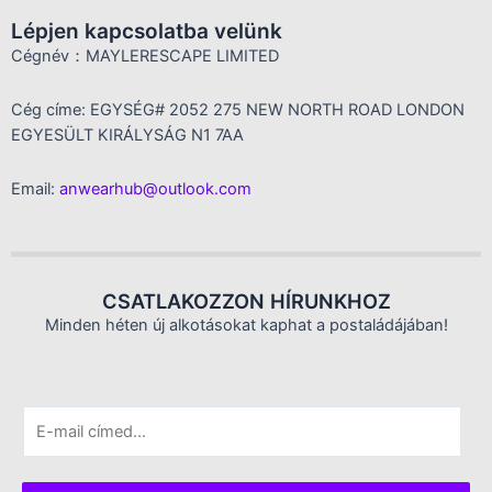
Lépjen kapcsolatba velünk
Cégnév：MAYLERESCAPE LIMITED
Cég címe: EGYSÉG# 2052 275 NEW NORTH ROAD LONDON
EGYESÜLT KIRÁLYSÁG N1 7AA
Email:
anwearhub@outlook.com
CSATLAKOZZON HÍRUNKHOZ
Minden héten új alkotásokat kaphat a postaládájában!
E
m
a