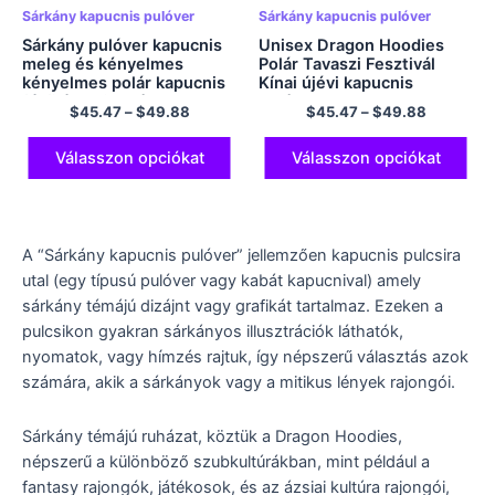
Sárkány kapucnis pulóver
Sárkány kapucnis pulóver
Sárkány pulóver kapucnis
Unisex Dragon Hoodies
meleg és kényelmes
Polár Tavaszi Fesztivál
kényelmes polár kapucnis
Kínai újévi kapucnis
férfi és női pulóver
pulóver
$
45.47
–
$
49.88
$
45.47
–
$
49.88
Válasszon opciókat
Válasszon opciókat
A “Sárkány kapucnis pulóver” jellemzően kapucnis pulcsira
utal (egy típusú pulóver vagy kabát kapucnival) amely
sárkány témájú dizájnt vagy grafikát tartalmaz. Ezeken a
pulcsikon gyakran sárkányos illusztrációk láthatók,
nyomatok, vagy hímzés rajtuk, így népszerű választás azok
számára, akik a sárkányok vagy a mitikus lények rajongói.
Sárkány témájú ruházat, köztük a Dragon Hoodies,
népszerű a különböző szubkultúrákban, mint például a
fantasy rajongók, játékosok, és az ázsiai kultúra rajongói,