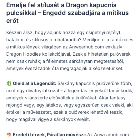
Emelje fel stílusát a Dragon kapucnis
pulcsikkal – Engedd szabadjára a mitikus
erőt
Készen állsz, hogy adjunk hozzá egy csipetnyi rejtélyt,
hatalom, és stílusos a ruhatáradba? Merüljön el a fantázia és
a mitikus lények világában az Anwearhub.com exkluzív
Dragon Hoodies kollekciójával. Ezek a hihetetlen pulóverek
nem csak ruhák; a félelmetes sárkánytan megtestesítői,
amelyek évszázadok óta megragadják a képzeletünket.
Öleld át a Legendát:
Sárkány kapucnis pulóverünk több,
mint egy divatnyilatkozat – a legendás lényekről tanúskodik,
amelyek világszerte elbűvölték a kultúrákat. Akár fantasy
rajongó vagy, egy játékos, vagy egyszerűen csak valaki, aki
értékeli a művészetet, ezek a pulóverek lehetővé teszik,
hogy magával vigye a sárkányok erejét.
Eredeti tervek, Páratlan művészi:
Az Anwearhub.com