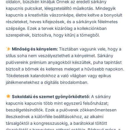
oldalon, büszkén kínáljuk Önnek az eredeti sárkány
kapucnis pulcsikat, lélegzetelállító műalkotás. Mindegyik
kapucnis a kreativitás vászonképe, életre keltve a bonyolult
részleteket, heves kifejezések, és a sárkányok félelmetes
szépsége. Ezek a tervek kizárólag a kollekciónkban
szerepelnek, biztosítva, hogy kitűnj a tömegből.
Minőség és kényelem:
Tisztában vagyunk vele, hogy a
stílus soha nem veszélyeztetheti a kényelmet. Sárkány
pulóvereink prémium anyagokból készültek, puha tapintást
biztosít a bőrnek és kellemes meleget a hűvösebb napokon.
Tökéletesek kalandokhoz a való világban vagy epikus
játékmenetekhez a digitális birodalomban.
Sokoldalú és szemet gyönyörködtető:
A sárkány
kapucnis kapucnis több mint egyszerű felsőruházat;
beszélgetésindítók. Ezek a pulóverek zökkenőmentesen
illeszkednek a különféle beállításokhoz, az alkalmi
társalgóktól a kongresszusokig, a barátokkal töltött
éjszakáktól a hangulatos otthoni estékig. Bárhová mész, a