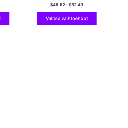
$
48.82
–
$
52.43
t
Valitse vaihtoehdot