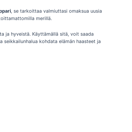
ppari
, se tarkoittaa valmiuttasi omaksua uusia
toittamattomilla merillä.
ta ja hyveistä. Käyttämällä sitä, voit saada
 ja seikkailunhalua kohdata elämän haasteet ja