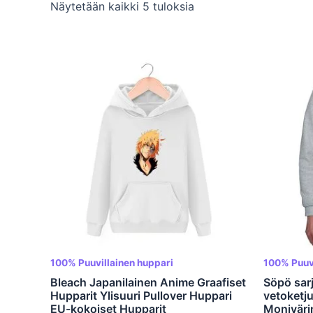
Näytetään kaikki 5 tuloksia
100% Puuvillainen huppari
100% Puuvi
Bleach Japanilainen Anime Graafiset
Söpö sar
Hupparit Ylisuuri Pullover Huppari
vetoketj
EU-kokoiset Hupparit
Moniväri