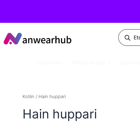
Osta kaikki
iPhone kotelo
Samsung
Kotiin
/ Hain huppari
Hain huppari