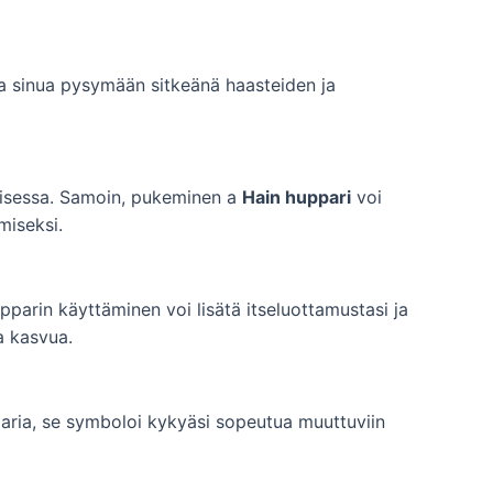
a sinua pysymään sitkeänä haasteiden ja
amisessa. Samoin, pukeminen a
Hain huppari
voi
miseksi.
pparin käyttäminen voi lisätä itseluottamustasi ja
a kasvua.
paria, se symboloi kykyäsi sopeutua muuttuviin