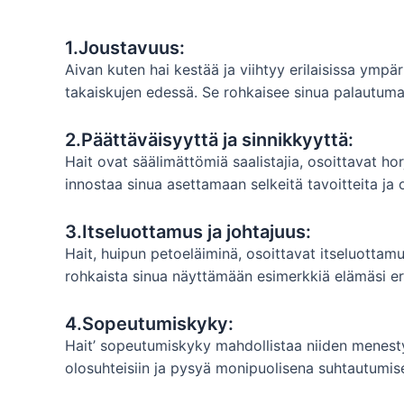
1.Joustavuus:
Aivan kuten hai kestää ja viihtyy erilaisissa ympär
takaiskujen edessä. Se rohkaisee sinua palautum
2.Päättäväisyyttä ja sinnikkyyttä:
Hait ovat säälimättömiä saalistajia, osoittavat h
innostaa sinua asettamaan selkeitä tavoitteita ja
3.Itseluottamus ja johtajuus:
Hait, huipun petoeläiminä, osoittavat itseluottam
rohkaista sinua näyttämään esimerkkiä elämäsi eri 
4.Sopeutumiskyky:
Hait’ sopeutumiskyky mahdollistaa niiden menesty
olosuhteisiin ja pysyä monipuolisena suhtautumise