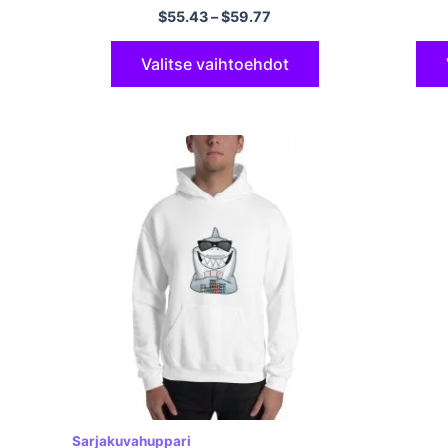
Polyesterihupparit Moniväriset
huppari
$
55.43
–
$
59.77
Valitse vaihtoehdot
Sarjakuvahuppari