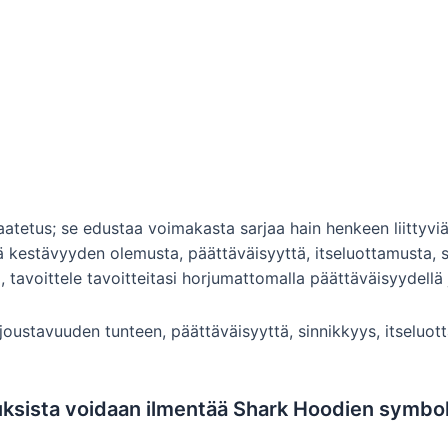
etus; se edustaa voimakasta sarjaa hain henkeen liittyviä 
tää kestävyyden olemusta, päättäväisyyttä, itseluottamusta,
 tavoittele tavoitteitasi horjumattomalla päättäväisyydellä
 joustavuuden tunteen, päättäväisyyttä, sinnikkyys, itseluot
uuksista voidaan ilmentää Shark Hoodien symbol