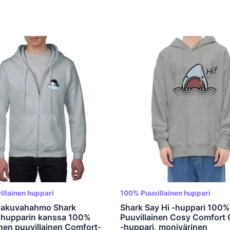
llainen huppari
100% Puuvillainen huppari
jakuvahahmo Shark
Shark Say Hi -huppari 100%
uhupparin kanssa 100%
Puuvillainen Cosy Comfort 
nen puuvillainen Comfort-
-huppari, monivärinen