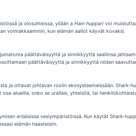
istöissä ja olosuhteissa, yllään a
Hain huppari
voi muistutta
aan voimakkaammin, kun elämän aallot käyvät kovaksi.
orjumatonta päättäväisyyttä ja sinnikkyyttä saaliinsa jahta
 osoittamaan päättäväisyyttä ja sinnikkyyttä niiden saavutta
usta ja ottavat johtavan roolin ekosysteemeissään. Shark-hu
osa-alueilla, onko se urallasi, yhteisöä, tai henkilökohtaist
misen erilaisissa vesiympäristöissä. Kun käytät Shark-hup
ssasi elämän haasteisiin.