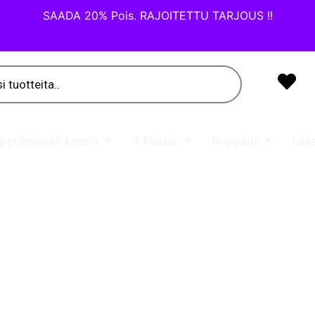
SAADA 20% Pois. RAJOITETTU TARJOUS !!
 puhelimen kotelo
T Paidat
Hupparit
Lase