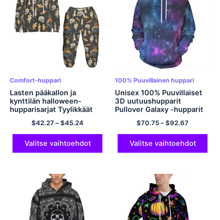
Comfort-huppari
100% Puuvillainen huppari
Lasten pääkallon ja
Unisex 100% Puuvillaiset
kynttilän halloween-
3D uutuushupparit
hupparisarjat Tyylikkäät
Pullover Galaxy -hupparit
huppari tytöille, pojille,
$
42.27
–
$
45.24
$
70.75
–
$
92.67
polyesteriä mukavat
hupparisarjat
Valitse vaihtoehdot
Valitse vaihtoehdot