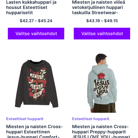
Lasten kukkahuppari ja
Miesten ja naisten viileä
housut Esteettiset
vetoketjullinen huppari
hupparisetit
taskuilla Streetwear-
Polyesterihupparisarjat
huppari JESUS ​​Christ -
$
42.27
–
$
45.24
$
43.19
–
$
49.15
huppari Cross-huppari 3D-
tulostus Graafinen
hupullinen collegepaita
Valitse vaihtoehdot
Valitse vaihtoehdot
Comfort Polyesterihuppari
Esteettiset hupparit
Esteettiset hupparit
Miesten ja naisten Cross-
Miesten ja naisten Cross-
huppari Esteettinen
huppari Preppy-hupparit
Jesus-huppari Comfort-
JESUS ​​LOVE YOU -huppari