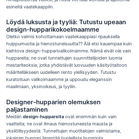
esineitä vaatekaappiin.
Löydä luksusta ja tyyliä: Tutustu upeaan
design-hupparikokoelmaamme
Oletko valmis kohottamaan vaatekaappiasi ripauksella
huippumuotia ja hienostuneisuutta?? Älä etsi kauempaa kuin
kiehtova design-hupparivalikoimamme. Nämä eivät ole vain
huppareita; ne ovat tunnettujen suunnittelijoiden luomia
mestariteoksia, jotka yhdistävät luovuuden käsityötaitoon
määritelläkseen uudelleen rento ylellisyyden. Tutustu
kuratoituun valikoimaamme ja uppoudu eleganssin
maailmaan, yksinoikeus, ja tyyliin.
Designer-hupparien olemuksen
paljastaminen
Meidän
design-huppareita
ovat enemmän kuin vain
vaatteita; ne ovat ilmaus hienostuneesta mausta ja
yksilöllisyydestä. Tunnettujen muotitalojen valmistama,
jokainen huppari ilmentää huolellista huomiota