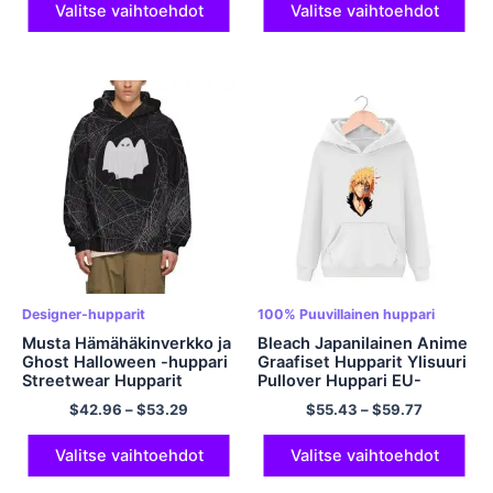
Valitse vaihtoehdot
Valitse vaihtoehdot
Designer-hupparit
100% Puuvillainen huppari
Musta Hämähäkinverkko ja
Bleach Japanilainen Anime
Ghost Halloween -huppari
Graafiset Hupparit Ylisuuri
Streetwear Hupparit
Pullover Huppari EU-
Polyesterineulepusero -
kokoiset Hupparit
$
42.96
–
$
53.29
$
55.43
–
$
59.77
huppari
Polyesterihupparit
Moniväriset
Valitse vaihtoehdot
Valitse vaihtoehdot