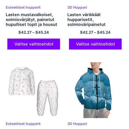
Esteettiset hupparit
3D Huppari
Lasten mustavalkoiset,
Lasten värikkäät
solmiovärjätyt, painetut
hupparisetit,
hupulliset topit ja housut
solmioväripainetut
Comfort-
hupulliset topit ja housut
$
42.27
–
$
45.24
$
42.27
–
$
45.24
polyesterihupparisarjat
Polyesterihupparisarjat
tytöille ja pojille
Valitse vaihtoehdot
Valitse vaihtoehdot
Esteettiset hupparit
3D Huppari