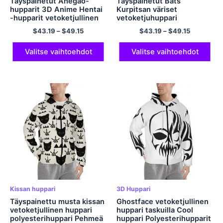
Täyspainetut Ahegao-
Täyspainetut Bats
hupparit 3D Anime Hentai
Kurpitsan väriset
-hupparit vetoketjullinen
vetoketjuhuppari
polyesterihuppari taskuilla
Polyesteri Comfort
$
43.19
–
$
49.15
$
43.19
–
$
49.15
Halloween -huppari
miehille ja naisille
Halloween-lahjat
Valitse vaihtoehdot
Valitse vaihtoehdot
Kissan huppari
3D Huppari
Täyspainettu musta kissan
Ghostface vetoketjullinen
vetoketjullinen huppari
huppari taskuilla Cool
polyesterihuppari Pehmeä
huppari Polyesterihupparit