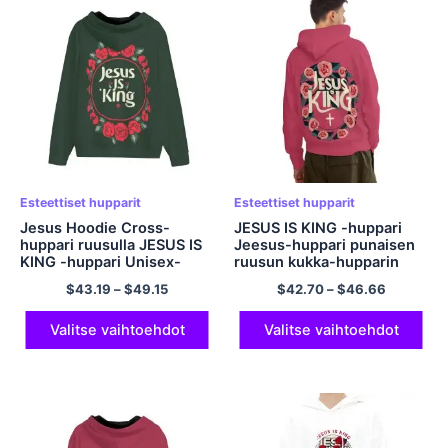
Esteettiset hupparit
Esteettiset hupparit
Jesus Hoodie Cross-
JESUS ​​IS KING -huppari
huppari ruusulla JESUS ​​IS
Jeesus-huppari punaisen
KING -huppari Unisex-
ruusun kukka-hupparin
oliivinvihreä huppari
kanssa Esteettinen
$
43.19
–
$
49.15
$
42.70
–
$
46.66
miehille ja naisille
huppari Comfort
Esteettinen
Esteettinen huppari
vetoketjuhuppari
Streetwear-huppari
Valitse vaihtoehdot
Valitse vaihtoehdot
Polyesterihuppari
miehille ja naisille Pullover
Streetwear-huppari
Polyesterihuppari