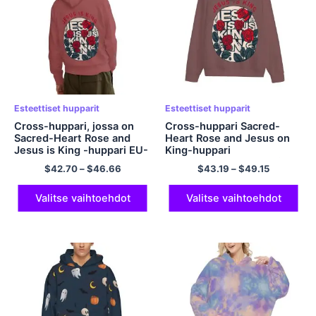
Esteettiset hupparit
Esteettiset hupparit
Cross-huppari, jossa on
Cross-huppari Sacred-
Sacred-Heart Rose and
Heart Rose and Jesus on
Jesus is King -huppari EU-
King-huppari
kokoinen huppari
vetoketjullinen huppari
$
42.70
–
$
46.66
$
43.19
–
$
49.15
Ylikokoinen esteettinen
miehille ja naisille
huppari miehille ja naisille
Esteettinen
Polyesterihuppari
polyesterihuppari
Valitse vaihtoehdot
Valitse vaihtoehdot