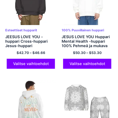
Esteettiset hupparit
100% Puuvillainen huppari
JEESUS LOVE YOU -
JESUS ​​LOVE YOU Huppari
huppari Cross-huppari
Mental Health -huppari
Jesus-huppari
100% Pehmeä ja mukava
Mielenterveyshuppari
puuvillainen huppari
$
42.70
–
$
46.66
$
50.30
–
$
53.30
Unisex Comfort -
Ylisuuri huppari
polyesterihuppari
Streetwear huppari rento
Esteettinen huppari
ja tyylinen monivärinen
Valitse vaihtoehdot
Valitse vaihtoehdot
Jeesus-huppari, jossa on
ruusuhuppari Streetwear-
huppari