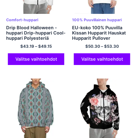
Comfort-huppari
100% Puuvillainen huppari
Drip Blood Halloween -
EU-koko 100% Puuvilla
huppari Drip-huppari Cool-
Kissan Hupparit Hauskat
huppari Polyesteriä
Hupparit Pullover
vetoketjullinen huppari
Monivärinen
$
43.19
–
$
49.15
$
50.30
–
$
53.30
taskuilla miehille ja naisille
Valitse vaihtoehdot
Valitse vaihtoehdot