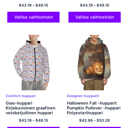
ja mukava miesten ja
$
43.19
–
$
49.15
$
43.19
–
$
49.15
naisten kissanhupparit
Valitse vaihtoehdot
Valitse vaihtoehdot
Comfort-huppari
Designer-hupparit
Giao-huppari
Halloween Fall -hupparit
Kirjekuvioinen graafinen
Pumpkin Pullover -huppari
vetoketjullinen huppari
Polyesterihuppari
Comfort-huppari miehille
$
43.19
–
$
49.15
$
42.96
–
$
53.29
ja naisille