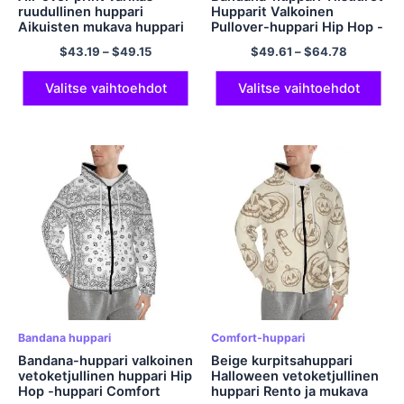
ruudullinen huppari
Hupparit Valkoinen
Aikuisten mukava huppari
Pullover-huppari Hip Hop -
taskufleecellä lämmin ja
huppari EU-kokoiset
$
43.19
–
$
49.15
$
49.61
–
$
64.78
pehmeä polyesteri
Comfort-fleece-
vetoketjullinen huppari
polyesterihupparit
Valitse vaihtoehdot
Valitse vaihtoehdot
Bandana huppari
Comfort-huppari
Bandana-huppari valkoinen
Beige kurpitsahuppari
vetoketjullinen huppari Hip
Halloween vetoketjullinen
Hop -huppari Comfort
huppari Rento ja mukava