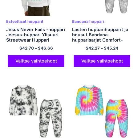
Esteettiset hupparit
Bandana huppari
Jesus Never Fails -huppari
Lasten hupparihupparit ja
Jeesus-huppari Ylisuuri
housut Bandana-
Streetwear Huppari
hupparisarjat Comfort-
Casual-huppari EU-
polyesterihupparisarjat
$
42.70
–
$
46.66
$
42.27
–
$
45.24
kokoinen polyesteri-
tytöille ja pojille
mukavat hupparit miehille
ja naisille
Valitse vaihtoehdot
Valitse vaihtoehdot