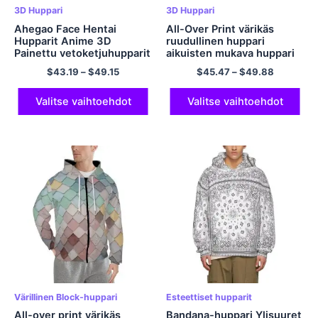
3D Huppari
3D Huppari
Ahegao Face Hentai
All-Over Print värikäs
Hupparit Anime 3D
ruudullinen huppari
Painettu vetoketjuhupparit
aikuisten mukava huppari
Polyesterihuppari
taskufleecellä lämmin ja
$
43.19
–
$
49.15
$
45.47
–
$
49.88
pehmeä polyesteri
neulepusero hupullinen
paita
Valitse vaihtoehdot
Valitse vaihtoehdot
Värillinen Block-huppari
Esteettiset hupparit
All-over print värikäs
Bandana-huppari Ylisuuret