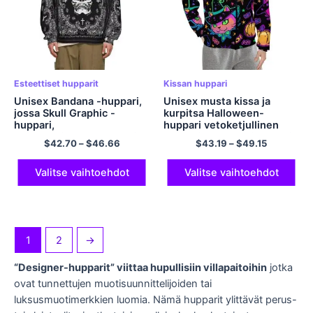
Esteettiset hupparit
Kissan huppari
Unisex Bandana -huppari,
Unisex musta kissa ja
jossa Skull Graphic -
kurpitsa Halloween-
huppari,
huppari vetoketjullinen
polyesteripuserohuppari
huppari polyesterihuppari
$
42.70
–
$
46.66
$
43.19
–
$
49.15
Valitse vaihtoehdot
Valitse vaihtoehdot
1
2
→
“Designer-hupparit” viittaa hupullisiin villapaitoihin
jotka
ovat tunnettujen muotisuunnittelijoiden tai
luksusmuotimerkkien luomia. Nämä hupparit ylittävät perus-