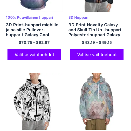
100% Puuvillainen huppari
3D Huppari
3D Print-huppari miehille
3D Print Novelty Galaxy
ja naisille Pullover-
and Skull Zip Up -huppari
hupparit Galaxy Cool
Polyesterihuppari Galaxy
Novelty -hupparit 100%
Hoodie Cool huppari
$
70.75
–
$
92.67
$
43.19
–
$
49.15
Puuvilla
Valitse vaihtoehdot
Valitse vaihtoehdot