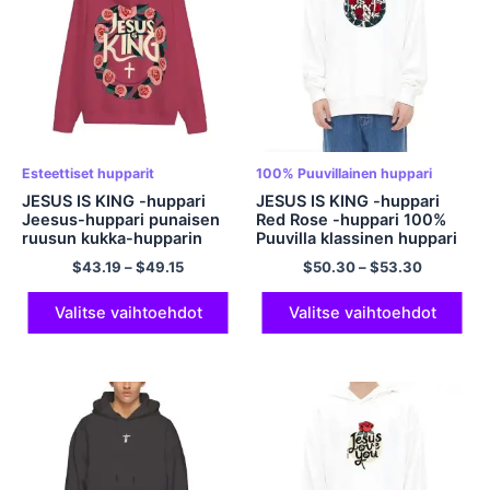
Esteettiset hupparit
100% Puuvillainen huppari
JESUS ​​IS KING -huppari
JESUS ​​IS KING -huppari
Jeesus-huppari punaisen
Red Rose -huppari 100%
ruusun kukka-hupparin
Puuvilla klassinen huppari
kanssa Esteettinen
Tyyliä ja mukavuutta
$
43.19
–
$
49.15
$
50.30
–
$
53.30
huppari Comfort
Ylisuuri huppari miehille ja
Streetwear -huppari
naisille Monivärinen
miehille ja naisille
Valitse vaihtoehdot
Valitse vaihtoehdot
Esteettinen
vetoketjullinen
polyesterihuppari