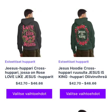
Esteettiset hupparit
Esteettiset hupparit
Jeesus-huppari Cross-
Jesus Hoodie Cross-
huppari, jossa on Rose
huppari ruusulla JESUS ​​IS
LOVE LIKE JESUS ​​-hupparit
KING -huppari Oliivinvihreä
Mental Health -huppari
huppari miehille ja naisille
$
42.70
–
$
46.66
$
42.70
–
$
46.66
Tummanharmaa Ylisuuri
Ylikokoinen
Preppy-huppari taskulla
polyesterihuppari
polyesterihuppareilla
Streetwear-huppari
Valitse vaihtoehdot
Valitse vaihtoehdot