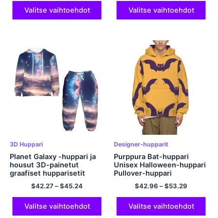
Halloween-huppari
Halloween-huppari,
Yhteensopiva huppari
monivärinen
Valitse vaihtoehdot
Valitse vaihtoehdot
Monivärinen
3D Huppari
Designer-hupparit
Planet Galaxy -huppari ja
Purppura Bat-huppari
housut 3D-painetut
Unisex Halloween-huppari
graafiset hupparisetit
Pullover-huppari
lapsille
$
42.27
–
$
45.24
$
42.96
–
$
53.29
Polyesterihupparisarjat
Valitse vaihtoehdot
Valitse vaihtoehdot