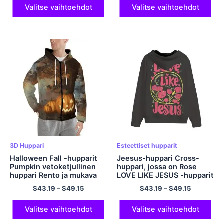
Valitse vaihtoehdot
Valitse vaihtoehdot
3D Huppari
Esteettiset hupparit
Halloween Fall -hupparit
Jeesus-huppari Cross-
Pumpkin vetoketjullinen
huppari, jossa on Rose
huppari Rento ja mukava
LOVE LIKE JESUS ​​-hupparit
polyesterihuppari
Mielenterveyshuppari
$
43.19
–
$
49.15
$
43.19
–
$
49.15
Tummanharmaa
Esteettinen
vetoketjullinen huppari
Valitse vaihtoehdot
Valitse vaihtoehdot
taskupolyesterilla