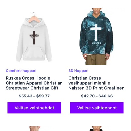
Comfort-huppari
3D Huppari
Ruskea Cross Hoodie
Christian Cross
Christian Apparel Christian
vesihuppari miehille
Streetwear Christian Gift
Naisten 3D Print Graafinen
Ylisuuri huppari EU-
hupullinen collegepaita
$
55.43
–
$
59.77
$
42.70
–
$
46.66
kokoinen neulepusero
Ristihuppari Pullover Cool
polyesterihuppari Unisex
Funny Novelty -huppari
miehille ja naisille
taskuilla Polyesterihuppari
Valitse vaihtoehdot
Valitse vaihtoehdot
monivärinen