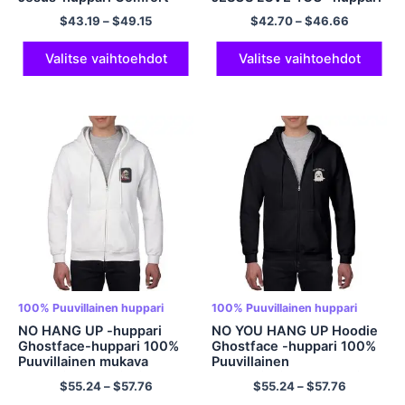
vetoketjuhuppari
Mielenterveyshuppari
$
43.19
–
$
49.15
$
42.70
–
$
46.66
Polyesterihuppari Jesus-
Ylisuuri Pullover-huppari
huppari, jossa on
Polyesterihupparit
ruusuhuppari Streetwear-
Vaaleansininen
Valitse vaihtoehdot
Valitse vaihtoehdot
huppari
Esteettinen huppari
100% Puuvillainen huppari
100% Puuvillainen huppari
NO HANG UP -huppari
NO YOU HANG UP Hoodie
Ghostface-huppari 100%
Ghostface -huppari 100%
Puuvillainen mukava
Puuvillainen
huppari vetoketjullinen
vetoketjullinen huppari
$
55.24
–
$
57.76
$
55.24
–
$
57.76
huppari miehille ja naisille
miehille ja naisille