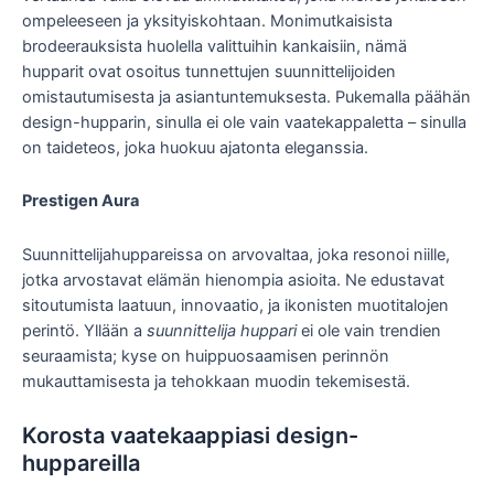
ompeleeseen ja yksityiskohtaan. Monimutkaisista
brodeerauksista huolella valittuihin kankaisiin, nämä
hupparit ovat osoitus tunnettujen suunnittelijoiden
omistautumisesta ja asiantuntemuksesta. Pukemalla päähän
design-hupparin, sinulla ei ole vain vaatekappaletta – sinulla
on taideteos, joka huokuu ajatonta eleganssia.
Prestigen Aura
Suunnittelijahuppareissa on arvovaltaa, joka resonoi niille,
jotka arvostavat elämän hienompia asioita. Ne edustavat
sitoutumista laatuun, innovaatio, ja ikonisten muotitalojen
perintö. Yllään a
suunnittelija huppari
ei ole vain trendien
seuraamista; kyse on huippuosaamisen perinnön
mukauttamisesta ja tehokkaan muodin tekemisestä.
Korosta vaatekaappiasi design-
huppareilla