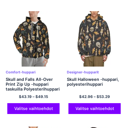
Comfort-huppari
Designer-hupparit
Skull and Falls All-Over
Skull Halloween -huppari,
Print Zip Up -huppari
polyesterihuppari
taskuilla Polyesterihuppari
Halloween-huppari
$
43.19
–
$
49.15
$
42.96
–
$
53.29
Valitse vaihtoehdot
Valitse vaihtoehdot