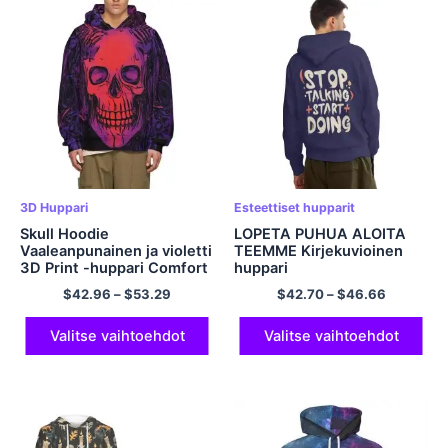
3D Huppari
Esteettiset hupparit
Skull Hoodie
LOPETA PUHUA ALOITA
Vaaleanpunainen ja violetti
TEEMME Kirjekuvioinen
3D Print -huppari Comfort
huppari
and Casual -huppari
Mielenterveyshuppari
$
42.96
–
$
53.29
$
42.70
–
$
46.66
miehille ja naisille
Neulepusero
Laivastonsininen
Valitse vaihtoehdot
Valitse vaihtoehdot