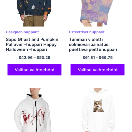
Designer-hupparit
Esteettiset hupparit
Söpö Ghost and Pumpkin
Tumman violetti
Pullover -huppari Happy
solmioväripainatus,
Halloween -huppari
puettava peittohuppari
laivastonsininen
$
42.96
–
$
53.29
$
61.81
–
$
69.75
polyesterihuppari
Valitse vaihtoehdot
Valitse vaihtoehdot