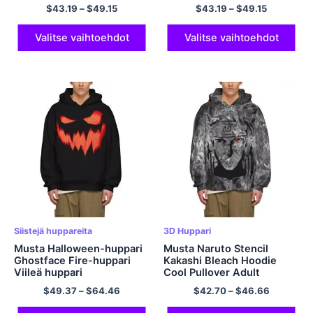
Polyesterihupparit taskulla
polyesterihuppari miehille
$
43.19
–
$
49.15
$
43.19
–
$
49.15
ja naisille
Valitse vaihtoehdot
Valitse vaihtoehdot
Siistejä huppareita
3D Huppari
Musta Halloween-huppari
Musta Naruto Stencil
Ghostface Fire-huppari
Kakashi Bleach Hoodie
Viileä huppari
Cool Pullover Adult
Mukava hupullinen pusero
$
49.37
–
$
64.46
$
42.70
–
$
46.66
taskuilla polyesteriä