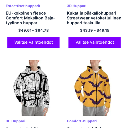
Esteettiset hupparit
3D Huppari
EU-kokoinen fleece
Kukat ja pääkallohuppari
Comfort Meksikon Baja-
Streetwear vetoketjullinen
tyylinen huppari
huppari taskuilla
Ylikokoinen huppari
Polyesterihupparit
$
49.61
–
$
64.78
$
43.19
–
$
49.15
neulepusero
Halloween-huppari
Polyesterihupparit miehille
ja naisille
Valitse vaihtoehdot
Valitse vaihtoehdot
3D Huppari
Comfort-huppari