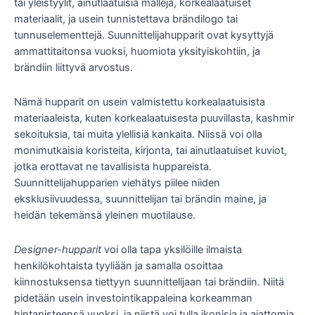
tai yleistyylit, ainutlaatuisia malleja, korkealaatuiset
materiaalit, ja usein tunnistettava brändilogo tai
tunnuselementtejä. Suunnittelijahupparit ovat kysyttyjä
ammattitaitonsa vuoksi, huomiota yksityiskohtiin, ja
brändiin liittyvä arvostus.
Nämä hupparit on usein valmistettu korkealaatuisista
materiaaleista, kuten korkealaatuisesta puuvillasta, kashmir
sekoituksia, tai muita ylellisiä kankaita. Niissä voi olla
monimutkaisia ​​koristeita, kirjonta, tai ainutlaatuiset kuviot,
jotka erottavat ne tavallisista huppareista.
Suunnittelijahupparien viehätys piilee niiden
eksklusiivuudessa, suunnittelijan tai brändin maine, ja
heidän tekemänsä yleinen muotilause.
Designer-hupparit
voi olla tapa yksilöille ilmaista
henkilökohtaista tyyliään ja samalla osoittaa
kiinnostuksensa tiettyyn suunnittelijaan tai brändiin. Niitä
pidetään usein investointikappaleina korkeamman
hintapisteensä vuoksi, ja niistä voi tulla ikonisia ja ajattomia