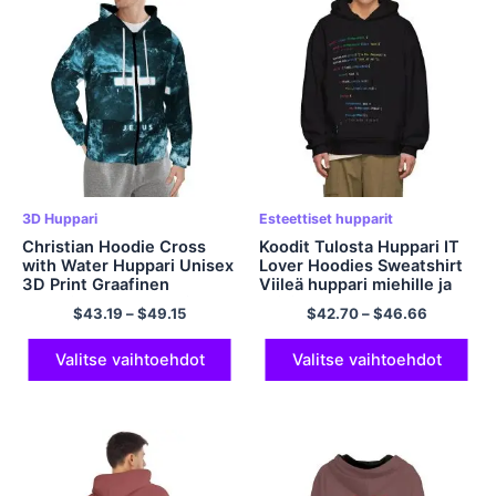
3D Huppari
Esteettiset hupparit
Christian Hoodie Cross
Koodit Tulosta Huppari IT
with Water Huppari Unisex
Lover Hoodies Sweatshirt
3D Print Graafinen
Viileä huppari miehille ja
hupullinen collegepaita
naisille
$
43.19
–
$
49.15
$
42.70
–
$
46.66
Ristihuppari
Vetoketjullinen Viileä
Hauska Uutuushuppari
Valitse vaihtoehdot
Valitse vaihtoehdot
taskuilla Polyesterihuppari