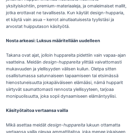
yksityiskohtiin, premium-materiaaleja, ja omaleimaiset mallit,
jotka erottavat ne tavallisesta. Kun käytät design-hupparia,
et käytä vain asua – kerrot ainutlaatuisesta tyylistäsi ja
arvostat huipputason käsityötä.
Nosta arkeasi: Luksus määritellään uudelleen
Takana ovat ajat, jolloin huppareita pidettiin vain vapaa-ajan
vaatteina. Meidän
design-huppareita
ylittää vaivattomasti
mukavuuden ja ylellisyyden välisen kuilun. Oletpa sitten
osallistumassa satunnaiseen tapaamiseen tai etsimässä
hienostuneisuutta jokapäiväiseen elämääsi, nämä hupparit
siirtyvät saumattomasti rennosta ylellisyyteen, tarjoaa
monipuolisuutta, joka sopii dynaamiseen elämäntyyliisi.
Käsityötaitoa vertaansa vailla
Mikä asettaa meidät
design-huppareita
lukuun ottamatta
vertaansa vailla olevaa ammattitaitoa, joka menee jokaiseen