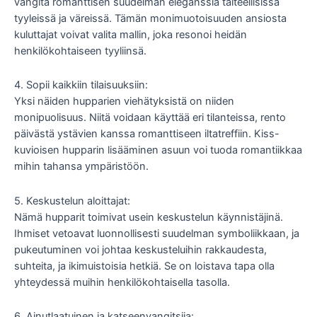
vangita romanttisen suudelman eleganssia taiteellisissa
tyyleissä ja väreissä. Tämän monimuotoisuuden ansiosta
kuluttajat voivat valita mallin, joka resonoi heidän
henkilökohtaiseen tyyliinsä.
4. Sopii kaikkiin tilaisuuksiin:
Yksi näiden hupparien viehätyksistä on niiden
monipuolisuus. Niitä voidaan käyttää eri tilanteissa, rento
päivästä ystävien kanssa romanttiseen iltatreffiin. Kiss-
kuvioisen hupparin lisääminen asuun voi tuoda romantiikkaa
mihin tahansa ympäristöön.
5. Keskustelun aloittajat:
Nämä hupparit toimivat usein keskustelun käynnistäjinä.
Ihmiset vetoavat luonnollisesti suudelman symboliikkaan, ja
pukeutuminen voi johtaa keskusteluihin rakkaudesta,
suhteita, ja ikimuistoisia hetkiä. Se on loistava tapa olla
yhteydessä muihin henkilökohtaisella tasolla.
6. Ainutlaatuinen ja katseenvangitsija: