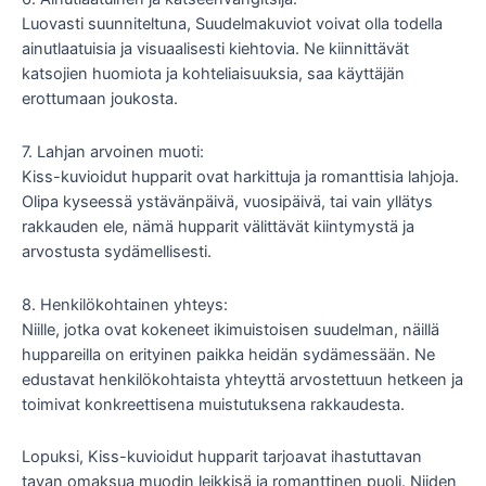
Luovasti suunniteltuna, Suudelmakuviot voivat olla todella
ainutlaatuisia ja visuaalisesti kiehtovia. Ne kiinnittävät
katsojien huomiota ja kohteliaisuuksia, saa käyttäjän
erottumaan joukosta.
7. Lahjan arvoinen muoti:
Kiss-kuvioidut hupparit ovat harkittuja ja romanttisia lahjoja.
Olipa kyseessä ystävänpäivä, vuosipäivä, tai vain yllätys
rakkauden ele, nämä hupparit välittävät kiintymystä ja
arvostusta sydämellisesti.
8. Henkilökohtainen yhteys:
Niille, jotka ovat kokeneet ikimuistoisen suudelman, näillä
huppareilla on erityinen paikka heidän sydämessään. Ne
edustavat henkilökohtaista yhteyttä arvostettuun hetkeen ja
toimivat konkreettisena muistutuksena rakkaudesta.
Lopuksi, Kiss-kuvioidut hupparit tarjoavat ihastuttavan
tavan omaksua muodin leikkisä ja romanttinen puoli. Niiden