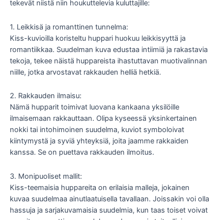
tekevät niistä niin houkuttelevia kuluttajille:
1. Leikkisä ja romanttinen tunnelma:
Kiss-kuvioilla koristeltu huppari huokuu leikkisyyttä ja
romantiikkaa. Suudelman kuva edustaa intiimiä ja rakastavia
tekoja, tekee näistä huppareista ihastuttavan muotivalinnan
niille, jotka arvostavat rakkauden helliä hetkiä.
2. Rakkauden ilmaisu:
Nämä hupparit toimivat luovana kankaana yksilöille
ilmaisemaan rakkauttaan. Olipa kyseessä yksinkertainen
nokki tai intohimoinen suudelma, kuviot symboloivat
kiintymystä ja syviä yhteyksiä, joita jaamme rakkaiden
kanssa. Se on puettava rakkauden ilmoitus.
3. Monipuoliset mallit:
Kiss-teemaisia ​​huppareita on erilaisia ​​malleja, jokainen
kuvaa suudelmaa ainutlaatuisella tavallaan. Joissakin voi olla
hassuja ja sarjakuvamaisia ​​suudelmia, kun taas toiset voivat