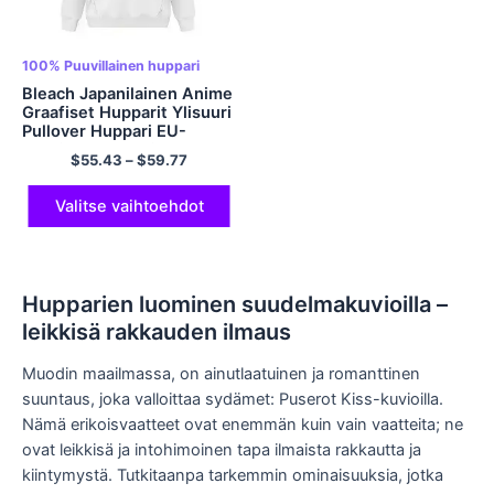
100% Puuvillainen huppari
Bleach Japanilainen Anime
Graafiset Hupparit Ylisuuri
Pullover Huppari EU-
kokoiset Hupparit
$
55.43
–
$
59.77
Polyesterihupparit
Moniväriset
Valitse vaihtoehdot
Hupparien luominen suudelmakuvioilla –
leikkisä rakkauden ilmaus
Muodin maailmassa, on ainutlaatuinen ja romanttinen
suuntaus, joka valloittaa sydämet: Puserot Kiss-kuvioilla.
Nämä erikoisvaatteet ovat enemmän kuin vain vaatteita; ne
ovat leikkisä ja intohimoinen tapa ilmaista rakkautta ja
kiintymystä. Tutkitaanpa tarkemmin ominaisuuksia, jotka