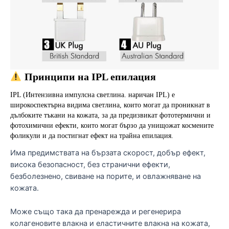
 Принципи на IPL епилация
IPL (Интензивна импулсна светлина. наричан IPL) е 
широкоспектърна видима светлина, които могат да проникнат в 
дълбоките тъкани на кожата, за да предизвикат фототермични и 
фотохимични ефекти, които могат бързо да унищожат космените 
фоликули и да постигнат ефект на трайна епилация.
Има предимствата на бързата скорост, добър ефект,
висока безопасност, без странични ефекти,
безболезнено, свиване на порите, и овлажняване на
кожата.
Може също така да пренарежда и регенерира
колагеновите влакна и еластичните влакна на кожата,