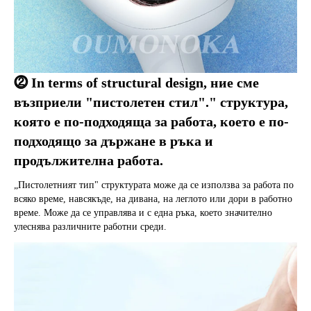
⓶ In terms of structural design
, ние сме 
възприели "пистолетен стил"." структура, 
която е по-подходяща за работа, което е по-
подходящо за държане в ръка и 
продължителна работа.
„Пистолетният тип" структурата може да се използва за работа по 
всяко време, навсякъде, на дивана, на леглото или дори в работно 
време. Може да се управлява и с една ръка, което значително 
улеснява различните работни среди.