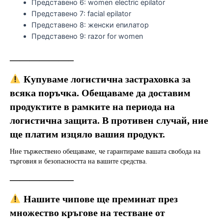
Представено 6:
women electric epilator
Представено 7:
facial epilator
Представено 8:
женски епилатор
Представено 9:
razor for women
——————–
 Купуваме логистична застраховка за 
всяка поръчка. Обещаваме да доставим 
продуктите в рамките на периода на 
логистична защита. В противен случай, ние 
ще платим изцяло вашия продукт.
Ние тържествено обещаваме, че гарантираме вашата свобода на 
търговия и безопасността на вашите средства.
——————–
 Нашите чипове ще преминат през 
множество кръгове на тестване от 