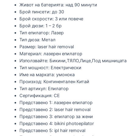
Живот на батерията:
над 90 минути
Брой пинсети:
до 30
Брой скорости:
3 или повече
Брой дюзи:
1 – 2 бр
Тип епилатор:
Лазер
Тип дюза:
Метал
Размер:
laser hair removal
Материал:
лазерен епилатор
Използвайте:
Бикини,ТЯЛО,Лице,Под мишницата
Тип мощност:
Електрически
Име на марката:
умонока
Произход:
Континентален Китай
Тип артикул:
Епилатор
Сертификация:
CE
Представено 1:
лазерен епилатор
Представено 2:
laser hair removal
Представено 3:
епилатор за жени
Представено 4:
bikini photoepilator
Представено 5:
ipl hair removal