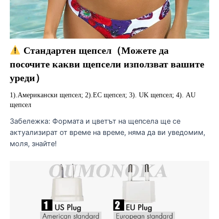
 Стандартен щепсел（Можете да 
посочите какви щепсели използват вашите 
уреди）
1).Американски щепсел; 2).ЕС щепсел; 3). UK щепсел; 4). AU 
щепсел
Забележка: Формата и цветът на щепсела ще се
актуализират от време на време, няма да ви уведомим,
моля, знайте!