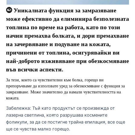
⓷ Уникалната функция за замразяване 
може ефективно да елиминира безполезната 
топлина по време на работа, като по този 
начин премахва болката, и дори премахване 
на зачервяване и подуване на кожата, 
причинени от топлина, осигурявайки ви 
най-доброто изживяване при обезкосмяване 
във всички аспекти.
За тези, които са чувствителни към болка, горещо ви 
препоръчваме да използвате уред за обезкосмяване с функция за 
замразяване. Може значително да намали чувствителността на 
кожата.
Забележка: Тъй като продуктът се произвежда от
лазерна светлина, която разрушава космените
фоликули, за да се постигне трайна епилация, все още
ще се чувства малко горещо.