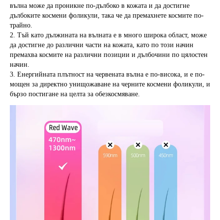
вълна може да проникне по-дълбоко в кожата и да достигне 
дълбоките космени фоликули, така че да премахнете космите по-
трайно.
2. Тъй като дължината на вълната е в много широка област, може 
да достигне до различни части на кожата, като по този начин 
премахва космите на различни позиции и дълбочини по цялостен 
начин.
3. Енергийната плътност на червената вълна е по-висока, и е по-
мощен за директно унищожаване на черните космени фоликули, и 
бързо постигане на целта за обезкосмяване.