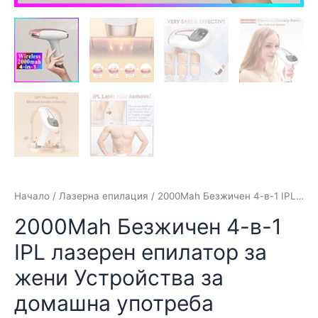
Начало
/
Лазерна епилация
/ 2000Mah Безжичен 4-в-1 IPL лазерен епилатор за жени Устройства за домашна употреба Електрическа машина за обезкосмяване Безболезнена машина Бикини Dropshipping
2000Mah Безжичен 4-в-1
IPL лазерен епилатор за
жени Устройства за
домашна употреба