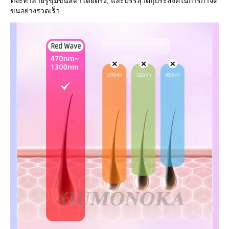
ที่จะทำลายรูขุมขนสีดำโดยตรง, และบรรลุวัตถุประสงค์ในการกำจัด
ขนอย่างรวดเร็ว.