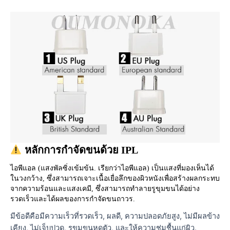
 หลักการกำจัดขนด้วย IPL
ไอพีแอล (แสงพัลซิ่งเข้มข้น. เรียกว่าไอพีแอล) เป็นแสงที่มองเห็นได้
ในวงกว้าง, ซึ่งสามารถเจาะเนื้อเยื่อลึกของผิวหนังเพื่อสร้างผลกระทบ
จากความร้อนและแสงเคมี, ซึ่งสามารถทำลายรูขุมขนได้อย่าง
รวดเร็วและได้ผลของการกำจัดขนถาวร.
มีข้อดีคือมีความเร็วที่รวดเร็ว, ผลดี, ความปลอดภัยสูง, ไม่มีผลข้าง
เคียง, ไม่เจ็บปวด, รูขุมขนหดตัว, และให้ความชุ่มชื้นแก่ผิว.