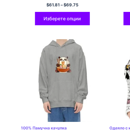
Голямо плюшено удобно одеяло с
качулка 
$
61.81
–
$
69.75
качулка
качулка 
Полиесте
Изберете опции
Многоцв
100% Памучна качулка
Одеяло с 