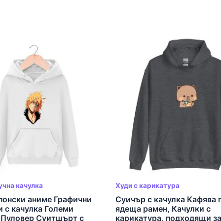
учна качулка
Худи с карикатура
понски аниме Графични
Суичър с качулка Кафява 
 с качулка Големи
ядеща рамен, Качулки с
 Пуловер Суитшърт с
карикатура, подходящи за