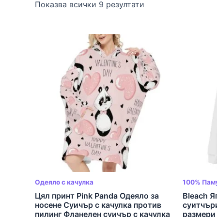
Показва всички 9 резултати
Одеяло с качулка
100% Пам
Цял принт Pink Panda Одеяло за
Bleach Я
носене Суичър с качулка против
суитчъри
пилинг Фланелен суичър с качулка
размери