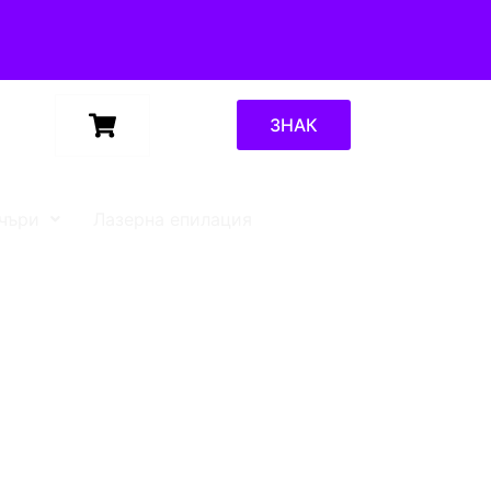
ЗНАК
чъри
Лазерна епилация