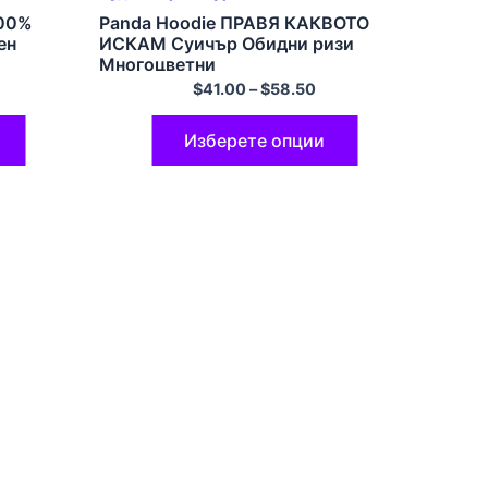
100%
Panda Hoodie ПРАВЯ КАКВОТО
ен
ИСКАМ Суичър Обидни ризи
Многоцветни
$
41.00
–
$
58.50
Изберете опции