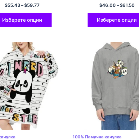
ЕС размер Суитчър с
многоцветни
$
55.43
–
$
59.77
$
46.00
–
$
61.50
с размери на ЕС
рна суичър с качулка
Изберете опции
Изберете опции
етен
качулка
100% Памучна качулка