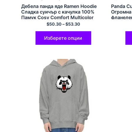
Дебела панда яде Ramen Hoodie
Panda Cu
Сладка суичър с качулка 100%
Огромна 
Памук Cosy Comfort Multicolor
фланеле
качулка
$
50.30
–
$
53.30
Изберете опции