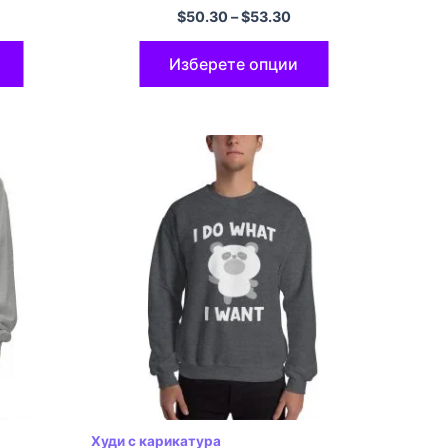
качулка
$
50.30
–
$
53.30
Изберете опции
Худи с карикатура