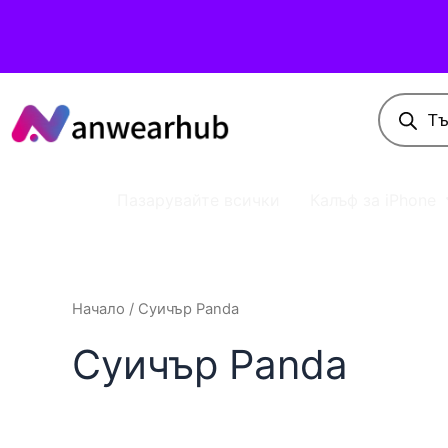
Пазарувайте всички
Калъф за iPhone
Начало
/ Суичър Panda
Суичър Panda