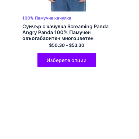
100% Памучна качулка
Суичър с качулка Screaming Panda
Angry Panda 100% Памучен
овъргабаритен многоцветен
пуловер с качулка
$
50.30
–
$
53.30
Изберете опции