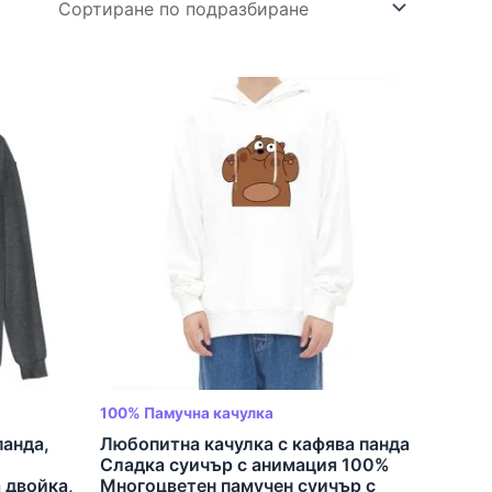
100% Памучна качулка
панда,
Любопитна качулка с кафява панда
Сладка суичър с анимация 100%
 двойка,
Многоцветен памучен суичър с