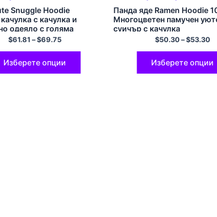
te Snuggle Hoodie
Панда яде Ramen Hoodie 
качулка с качулка и
Многоцветен памучен уют
но одеяло с голяма
суичър с качулка
 и големи джобове
$
61.81
–
$
69.75
$
50.30
–
$
53.30
Изберете опции
Изберете опции