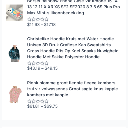
Borsel Rainbow Phone Case Vir iPhone 15 14
a
13 12 11 X XR XS SE2 SE2020 8 7 6 6S Plus Pro
d
e
Max Mini-silikoonbedekking
e
r
0
$
11.63
–
$
17.18
G
u
e
i
g
t
r
Christelike Hoodie Kruis met Water Hoodie
5
a
Unisex 3D Druk Grafiese Kap Sweatshirts
d
e
Cross Hoodie Rits Op Koel Snaaks Nuwigheid
e
Hoodie Met Sakke Polyester Hoodie
r
0
u
$
43.19
–
$
49.15
G
i
e
t
g
5
r
Pienk blomme groot flennie fleece kombers
a
trui vir volwassenes Groot sagte knus kappie
d
e
kombers met kappie
e
r
0
$
61.81
–
$
69.75
G
u
e
i
g
t
r
5
a
d