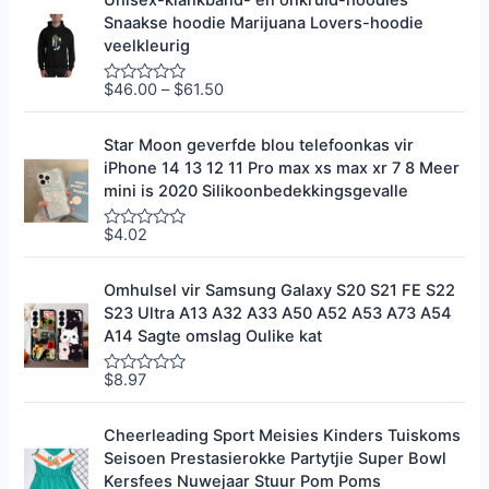
Unisex-klankband- en onkruid-hoodies
5
a
Snaakse hoodie Marijuana Lovers-hoodie
d
e
veelkleurig
e
r
0
$
46.00
–
$
61.50
G
u
e
i
g
t
r
Star Moon geverfde blou telefoonkas vir
5
a
iPhone 14 13 12 11 Pro max xs max xr 7 8 Meer
d
e
mini is 2020 Silikoonbedekkingsgevalle
e
r
0
$
4.02
G
u
e
i
g
t
r
Omhulsel vir Samsung Galaxy S20 S21 FE S22
5
a
S23 Ultra A13 A32 A33 A50 A52 A53 A73 A54
d
e
A14 Sagte omslag Oulike kat
e
r
0
$
8.97
G
u
e
i
g
t
r
Cheerleading Sport Meisies Kinders Tuiskoms
5
a
Seisoen Prestasierokke Partytjie Super Bowl
d
e
Kersfees Nuwejaar Stuur Pom Poms