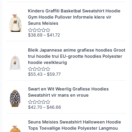
e
0
g
u
r
i
Kinders Graffiti Basketbal Sweatshirt Hoodie
a
t
Gym Hoodie Pullover Informele klere vir
d
5
e
Seuns Meisies
e
r
0
$
38.69
–
$
41.72
G
u
e
i
g
t
r
Bleik Japannese anime grafiese hoodies Groot
5
a
trui hoodie trui EU-grootte hoodies Polyester
d
e
hoodie veelkleurig
e
r
0
$
55.43
–
$
59.77
G
u
e
i
g
t
r
Swart en Wit Weerlig Grafiese Hoodies
5
a
Sweatshirt vir mans en vroue
d
e
e
$
42.70
–
$
46.66
G
r
e
0
g
u
r
i
Seuns Meisies Sweatshirt Halloween Hoodie
a
t
Tops Toevallige Hoodie Polyester Langmou
d
5