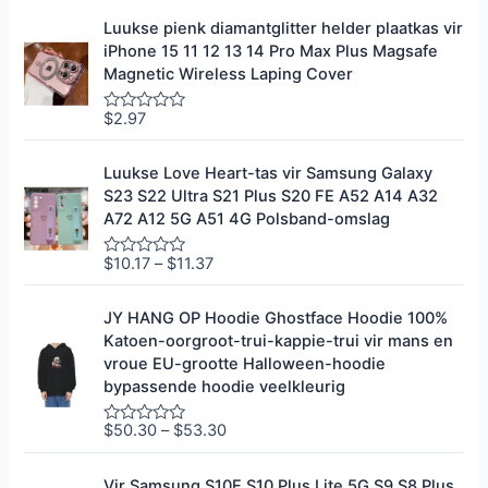
i
g
t
r
Luukse pienk diamantglitter helder plaatkas vir
5
a
iPhone 15 11 12 13 14 Pro Max Plus Magsafe
d
e
Magnetic Wireless Laping Cover
e
r
0
$
2.97
G
u
e
i
g
t
r
Luukse Love Heart-tas vir Samsung Galaxy
5
a
S23 S22 Ultra S21 Plus S20 FE A52 A14 A32
d
e
A72 A12 5G A51 4G Polsband-omslag
e
r
0
$
10.17
–
$
11.37
G
u
e
i
g
t
r
JY HANG OP Hoodie Ghostface Hoodie 100%
5
a
Katoen-oorgroot-trui-kappie-trui vir mans en
d
e
vroue EU-grootte Halloween-hoodie
e
bypassende hoodie veelkleurig
r
0
u
$
50.30
–
$
53.30
G
i
e
t
g
5
r
Vir Samsung S10E S10 Plus Lite 5G S9 S8 Plus