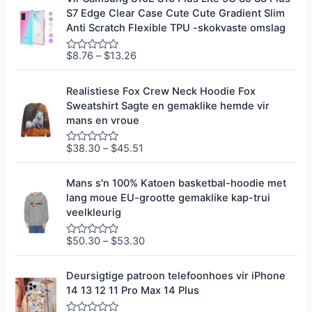
a
S7 Edge Clear Case Cute Cute Gradient Slim
d
e
Anti Scratch Flexible TPU -skokvaste omslag
e
r
0
$
8.76
–
$
13.26
G
u
e
i
g
t
r
Realistiese Fox Crew Neck Hoodie Fox
5
a
Sweatshirt Sagte en gemaklike hemde vir
d
e
mans en vroue
e
r
0
$
38.30
–
$
45.51
G
u
e
i
g
t
r
Mans s'n 100% Katoen basketbal-hoodie met
5
a
lang moue EU-grootte gemaklike kap-trui
d
e
veelkleurig
e
r
0
$
50.30
–
$
53.30
G
u
e
i
g
t
r
Deursigtige patroon telefoonhoes vir iPhone
5
a
14 13 12 11 Pro Max 14 Plus
d
e
e