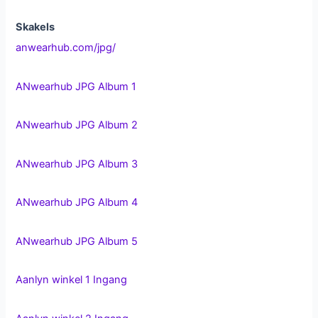
e
e
Skakels
r
0
anwearhub.com/jpg/
u
i
t
5
ANwearhub JPG Album 1
ANwearhub JPG Album 2
ANwearhub JPG Album 3
ANwearhub JPG Album 4
ANwearhub JPG Album 5
Aanlyn winkel 1 Ingang