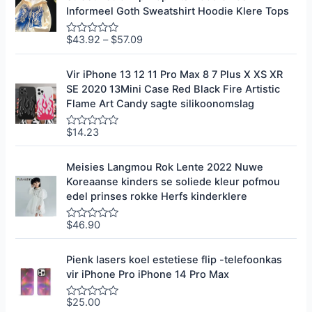
e
Informeel Goth Sweatshirt Hoodie Klere Tops
e
r
0
$
43.92
–
$
57.09
G
u
e
i
g
t
r
Vir iPhone 13 12 11 Pro Max 8 7 Plus X XS XR
5
a
SE 2020 13Mini Case Red Black Fire Artistic
d
e
Flame Art Candy sagte silikoonomslag
e
r
0
$
14.23
G
u
e
i
g
t
r
Meisies Langmou Rok Lente 2022 Nuwe
5
a
Koreaanse kinders se soliede kleur pofmou
d
e
edel prinses rokke Herfs kinderklere
e
r
0
$
46.90
G
u
e
i
g
t
r
Pienk lasers koel estetiese flip -telefoonkas
5
a
vir iPhone Pro iPhone 14 Pro Max
d
e
e
$
25.00
G
r