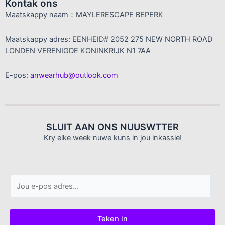
Kontak ons
Maatskappy naam：MAYLERESCAPE BEPERK
Maatskappy adres: EENHEID# 2052 275 NEW NORTH ROAD
LONDEN VERENIGDE KONINKRIJK N1 7AA
E-pos:
anwearhub@outlook.com
SLUIT AAN ONS NUUSWTTER
Kry elke week nuwe kuns in jou inkassie!
E
-
p
o
Teken in