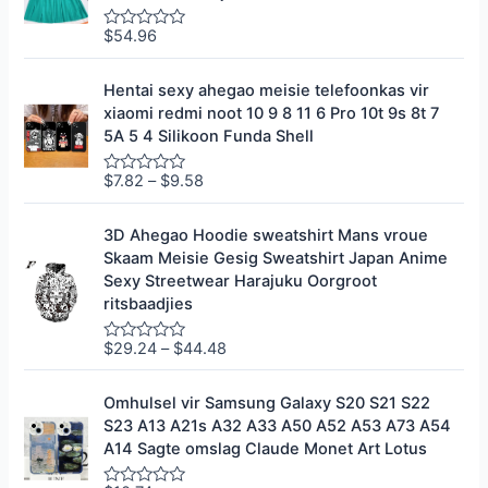
e
r
0
$
54.96
G
u
e
i
g
t
r
Hentai sexy ahegao meisie telefoonkas vir
5
a
xiaomi redmi noot 10 9 8 11 6 Pro 10t 9s 8t 7
d
e
5A 5 4 Silikoon Funda Shell
e
r
0
$
7.82
–
$
9.58
G
u
e
i
g
t
r
3D Ahegao Hoodie sweatshirt Mans vroue
5
a
Skaam Meisie Gesig Sweatshirt Japan Anime
d
e
Sexy Streetwear Harajuku Oorgroot
e
ritsbaadjies
r
0
u
$
29.24
–
$
44.48
G
i
e
t
g
5
r
Omhulsel vir Samsung Galaxy S20 S21 S22
a
S23 A13 A21s A32 A33 A50 A52 A53 A73 A54
d
e
A14 Sagte omslag Claude Monet Art Lotus
e
r