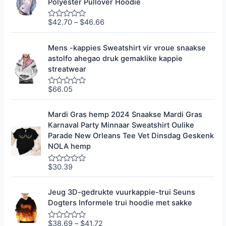
Polyester Pullover Hoodie
e
r
0
$
42.70
–
$
46.66
G
u
e
i
g
t
r
Mens -kappies Sweatshirt vir vroue snaakse
5
a
astolfo ahegao druk gemaklike kappie
d
e
streatwear
e
r
0
$
66.05
G
u
e
i
g
t
r
Mardi Gras hemp 2024 Snaakse Mardi Gras
5
a
Karnaval Party Minnaar Sweatshirt Oulike
d
e
Parade New Orleans Tee Vet Dinsdag Geskenk
e
NOLA hemp
r
0
u
$
30.39
G
i
e
t
g
5
r
Jeug 3D-gedrukte vuurkappie-trui Seuns
a
Dogters Informele trui hoodie met sakke
d
e
e
$
38.69
–
$
41.72
G
r