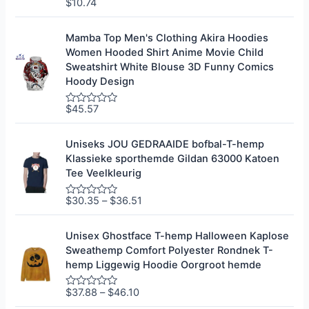
0
$
10.74
G
u
e
i
g
t
r
Mamba Top Men's Clothing Akira Hoodies
5
a
Women Hooded Shirt Anime Movie Child
d
e
Sweatshirt White Blouse 3D Funny Comics
e
Hoody Design
r
0
u
$
45.57
G
i
e
t
g
5
r
Uniseks JOU GEDRAAIDE bofbal-T-hemp
a
Klassieke sporthemde Gildan 63000 Katoen
d
e
Tee Veelkleurig
e
r
0
$
30.35
–
$
36.51
G
u
e
i
g
t
r
Unisex Ghostface T-hemp Halloween Kaplose
5
a
Sweathemp Comfort Polyester Rondnek T-
d
e
hemp Liggewig Hoodie Oorgroot hemde
e
r
0
$
37.88
–
$
46.10
G
u
e