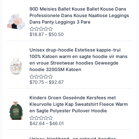
i
g
t
r
90D Meisies Ballet Kouse Ballet Kouse Dans
5
a
Professionele Dans Kouse Naatlose Leggings
d
e
Dans Panty Leggings 3 Pare
e
r
0
$
18.87
–
$
50.50
G
u
e
i
g
t
r
Unisex drup-hoodie Estetiese kappie-trui
5
a
100% Katoen warm en sagte hoodie vir mans
d
e
en vroue Streetwear hoodies Geweegde
e
hoodie 320GSM Katoen
r
0
u
$
70.75
–
$
92.67
G
i
e
t
g
5
r
Kinders Groen Geseënde Kersfees met
a
Kleurvolle Ligte Kap Sweatshirt Fleece Warm
d
e
en Sagte Polyester Pullover Hoodie
e
r
0
$
42.64
–
$
46.01
G
u
e
i
g
t
r