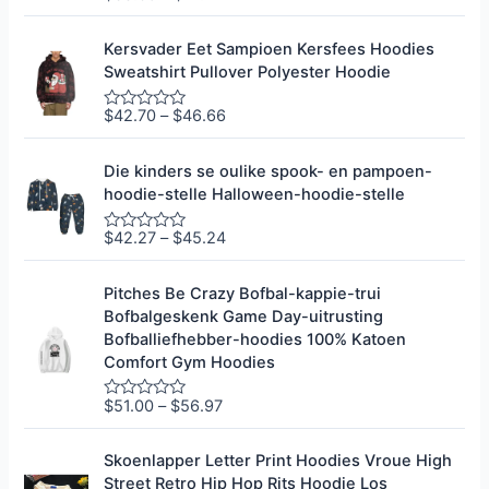
e
0
g
u
r
i
Kersvader Eet Sampioen Kersfees Hoodies
a
t
Sweatshirt Pullover Polyester Hoodie
d
5
e
e
$
42.70
–
$
46.66
G
r
e
0
g
u
r
i
Die kinders se oulike spook- en pampoen-
a
t
hoodie-stelle Halloween-hoodie-stelle
d
5
e
e
$
42.27
–
$
45.24
G
r
e
0
g
u
r
i
Pitches Be Crazy Bofbal-kappie-trui
a
t
Bofbalgeskenk Game Day-uitrusting
d
5
e
Bofballiefhebber-hoodies 100% Katoen
e
Comfort Gym Hoodies
r
0
u
$
51.00
–
$
56.97
G
i
e
t
g
5
r
Skoenlapper Letter Print Hoodies Vroue High
a
Street Retro Hip Hop Rits Hoodie Los
d