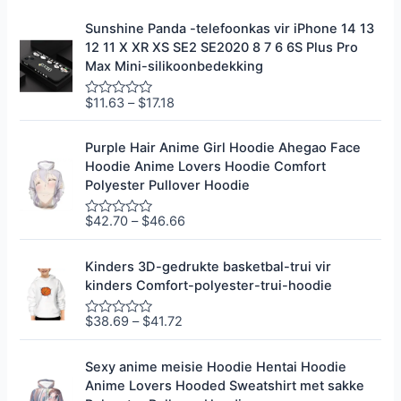
Sunshine Panda -telefoonkas vir iPhone 14 13
12 11 X XR XS SE2 SE2020 8 7 6 6S Plus Pro
Max Mini-silikoonbedekking
$
11.63
–
$
17.18
G
e
g
r
Purple Hair Anime Girl Hoodie Ahegao Face
a
Hoodie Anime Lovers Hoodie Comfort
d
e
Polyester Pullover Hoodie
e
r
0
$
42.70
–
$
46.66
G
u
e
i
g
t
r
Kinders 3D-gedrukte basketbal-trui vir
5
a
kinders Comfort-polyester-trui-hoodie
d
e
e
$
38.69
–
$
41.72
G
r
e
0
g
u
r
i
Sexy anime meisie Hoodie Hentai Hoodie
a
t
Anime Lovers Hooded Sweatshirt met sakke
d
5
e