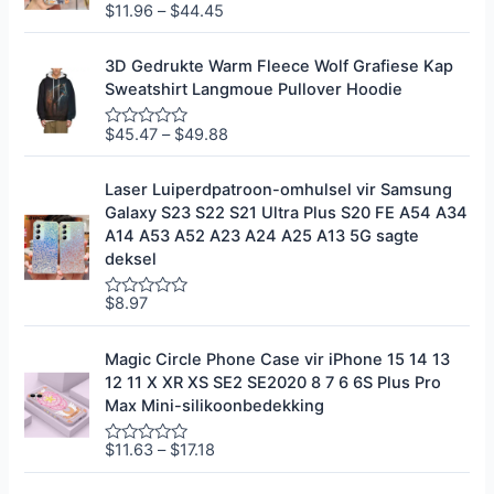
$
11.96
–
$
44.45
G
r
e
0
g
u
r
i
3D Gedrukte Warm Fleece Wolf Grafiese Kap
a
t
Sweatshirt Langmoue ​​Pullover Hoodie
d
5
e
e
$
45.47
–
$
49.88
G
r
e
0
g
u
r
i
Laser Luiperdpatroon-omhulsel vir Samsung
a
t
Galaxy S23 S22 S21 Ultra Plus S20 FE A54 A34
d
5
e
A14 A53 A52 A23 A24 A25 A13 5G sagte
e
deksel
r
0
u
$
8.97
G
i
e
t
g
5
r
Magic Circle Phone Case vir iPhone 15 14 13
a
12 11 X XR XS SE2 SE2020 8 7 6 6S Plus Pro
d
e
Max Mini-silikoonbedekking
e
r
0
$
11.63
–
$
17.18
G
u
e
i
g
t