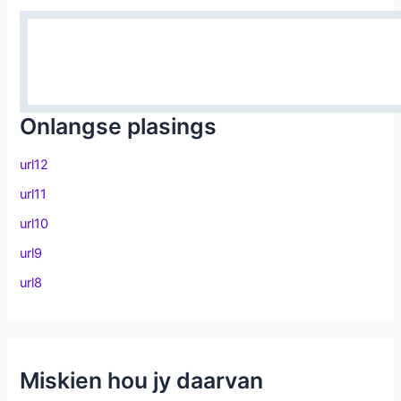
Onlangse plasings
url12
url11
url10
url9
url8
Miskien hou jy daarvan