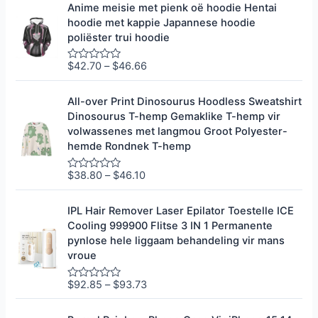
r
Anime meisie met pienk oë hoodie Hentai
5
a
hoodie met kappie Japannese hoodie
d
e
poliëster trui hoodie
e
r
0
$
42.70
–
$
46.66
G
u
e
i
g
t
r
All-over Print Dinosourus Hoodless Sweatshirt
5
a
Dinosourus T-hemp Gemaklike T-hemp vir
d
e
volwassenes met langmou Groot Polyester-
e
hemde Rondnek T-hemp
r
0
u
$
38.80
–
$
46.10
G
i
e
t
g
5
r
IPL Hair Remover Laser Epilator Toestelle ICE
a
Cooling 999900 Flitse 3 IN 1 Permanente
d
e
pynlose hele liggaam behandeling vir mans
e
vroue
r
0
u
$
92.85
–
$
93.73
G
i
e
t
g
5
r