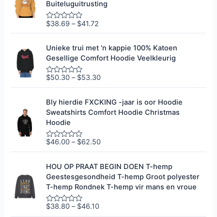
e
Buiteluguitrusting
e
r
0
$
38.69
–
$
41.72
G
u
e
i
g
t
r
Unieke trui met 'n kappie 100% Katoen
5
a
Gesellige Comfort Hoodie Veelkleurig
d
e
e
$
50.30
–
$
53.30
G
r
e
0
g
u
r
i
Bly hierdie FXCKING -jaar is oor Hoodie
a
t
Sweatshirts Comfort Hoodie Christmas
d
5
e
Hoodie
e
r
0
$
46.00
–
$
62.50
G
u
e
i
g
t
r
HOU OP PRAAT BEGIN DOEN T-hemp
5
a
Geestesgesondheid T-hemp Groot polyester
d
e
T-hemp Rondnek T-hemp vir mans en vroue
e
r
0
$
38.80
–
$
46.10
G
u
e