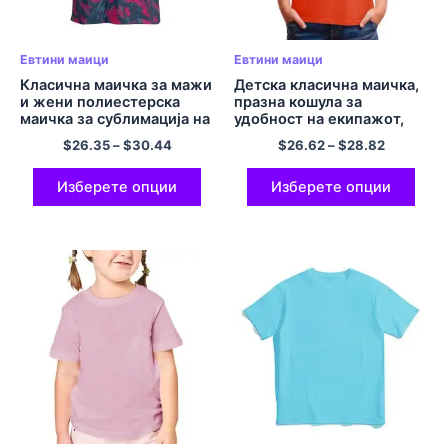
Евтини маици
Евтини маици
Класична маичка за мажи
Детска класична маичка,
и жени полиестерска
празна кошула за
маичка за сублимација на
удобност на екипажот,
ткаенини со целосен
маица со врат Гилдан
$
26.35
–
$
30.44
$
26.62
–
$
28.82
печатење
76000 Кошули Памучни
повеќебојни
Изберете опции
Изберете опции