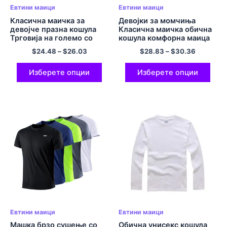
Евтини маици
Евтини маици
Класична маичка за
Девојки за момчиња
девојче празна кошула
Класична маичка обична
Трговија на големо со
кошула комфорна маица
маичка Comfort Crew
со врат, памучни кошули
$
24.48
–
$
26.03
$
28.83
–
$
30.36
врат Памучна кошула
во боја
повеќебојна
Изберете опции
Изберете опции
Евтини маици
Евтини маици
Машка брзо сушење со
Обична унисекс кошула