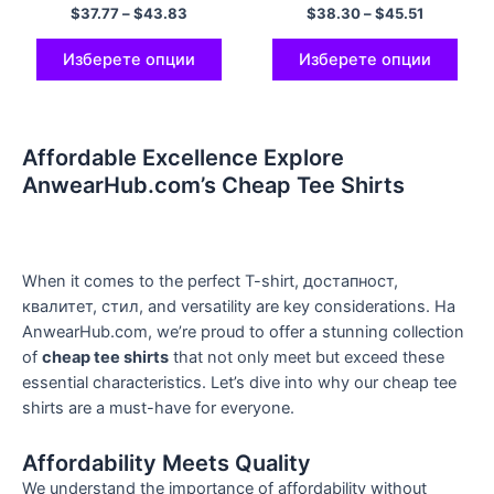
празна маичка, женска
$
37.77
–
$
43.83
$
38.30
–
$
45.51
маица со врат 100%
Памук Удобно и нежно
повеќебојно
Изберете опции
Изберете опции
Affordable Excellence Explore
AnwearHub.com’s Cheap Tee Shirts
When it comes to the perfect T-shirt
, достапност,
квалитет, стил,
and versatility are key considerations
. На
AnwearHub.com,
we’re proud to offer a stunning collection
of
cheap tee shirts
that not only meet but exceed these
essential characteristics
.
Let’s dive into why our cheap tee
shirts are a must-have for everyone
.
Affordability Meets Quality
We understand the importance of affordability without