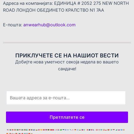
Адреса на компанијата: ЕДИНИЦА # 2052 275 NEW NORTH
ROAD ЛОНДОН ОБЕДИНЕТО КРАЛСТВО N1 7AA
Е-пошта:
anwearhub@outlook.com
ПРИКЛУЧЕТЕ СЕ НА НАШИОТ ВЕСТИ
Добијте нова уметност секоја недела во вашето
сандаче!
Е
-
п
о
Претплатете се
ш
т