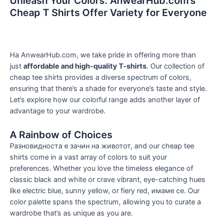
Unleash Your Colors
:
AnwearHub.com’s
Cheap T Shirts Offer Variety for Everyone
На AnwearHub.com,
we take pride in offering more than
just
affordable and high-quality T-shirts
.
Our collection of
cheap tee shirts provides a diverse spectrum of colors
,
ensuring that there’s a shade for everyone’s taste and style
.
Let’s explore how our colorful range adds another layer of
advantage to your wardrobe
.
A Rainbow of Choices
Разновидноста е зачин на животот,
and our cheap tee
shirts come in a vast array of colors to suit your
preferences
.
Whether you love the timeless elegance of
classic black and white or crave vibrant
,
eye-catching hues
like electric blue
,
sunny yellow
,
or fiery red
, имаме се.
Our
color palette spans the spectrum
,
allowing you to curate a
wardrobe that’s as unique as you are
.