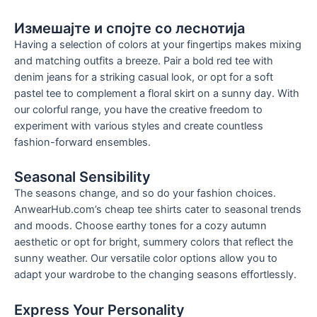
Измешајте и спојте со леснотија
Having a selection of colors at your fingertips makes mixing
and matching outfits a breeze
.
Pair a bold red tee with
denim jeans for a striking casual look
,
or opt for a soft
pastel tee to complement a floral skirt on a sunny day
.
With
our colorful range
,
you have the creative freedom to
experiment with various styles and create countless
fashion-forward ensembles
.
Seasonal Sensibility
The seasons change
,
and so do your fashion choices
.
AnwearHub.com’s cheap tee shirts cater to seasonal trends
and moods
.
Choose earthy tones for a cozy autumn
aesthetic or opt for bright
,
summery colors that reflect the
sunny weather
.
Our versatile color options allow you to
adapt your wardrobe to the changing seasons effortlessly
.
Express Your Personality