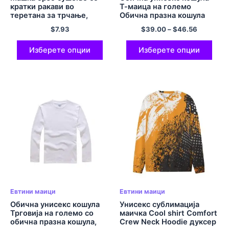
кратки ракави во
Т-маица на големо
теретана за трчање,
Обична празна кошула
маичка за тренирање на
празна маичка маица
$
7.93
$
39.00
–
$
46.56
околу вратот за вежбање,
маичка 100% Памучна
лесни блузи за вежбање
удобност и мека обична
кошула со големи
Изберете опции
Изберете опции
димензии Кошули со
големина на ЕУ
Евтини маици
Евтини маици
Обична унисекс кошула
Унисекс сублимација
Трговија на големо со
маичка Cool shirt Comfort
обична празна кошула,
Crew Neck Hoodie дуксер