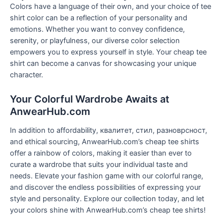
Colors have a language of their own
,
and your choice of tee
shirt color can be a reflection of your personality and
emotions
.
Whether you want to convey confidence
,
serenity
,
or playfulness
,
our diverse color selection
empowers you to express yourself in style
.
Your cheap tee
shirt can become a canvas for showcasing your unique
character
.
Your Colorful Wardrobe Awaits at
AnwearHub.com
In addition to affordability
, квалитет, стил, разноврсност,
and ethical sourcing
,
AnwearHub.com’s cheap tee shirts
offer a rainbow of colors
,
making it easier than ever to
curate a wardrobe that suits your individual taste and
needs
.
Elevate your fashion game with our colorful range
,
and discover the endless possibilities of expressing your
style and personality
.
Explore our collection today
,
and let
your colors shine with AnwearHub.com’s cheap tee shirts
!