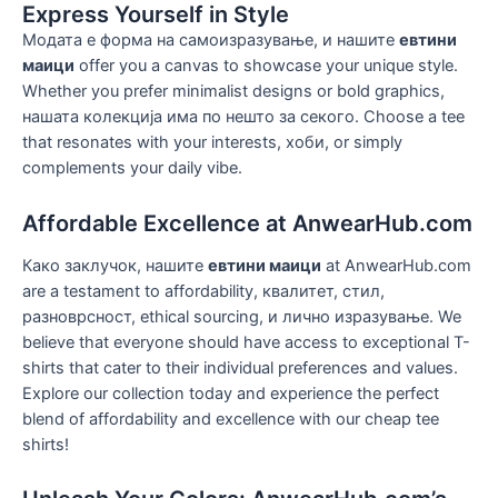
Express Yourself in Style
Модата е форма на самоизразување, и нашите
евтини
маици
offer you a canvas to showcase your unique style
.
Whether you prefer minimalist designs or bold graphics
,
нашата колекција има по нешто за секого.
Choose a tee
that resonates with your interests
, хоби,
or simply
complements your daily vibe
.
Affordable Excellence at AnwearHub.com
Како заклучок, нашите
евтини маици
at AnwearHub.com
are a testament to affordability
, квалитет, стил,
разноврсност,
ethical sourcing
, и лично изразување.
We
believe that everyone should have access to exceptional T-
shirts that cater to their individual preferences and values
.
Explore our collection today and experience the perfect
blend of affordability and excellence with our cheap tee
shirts
!