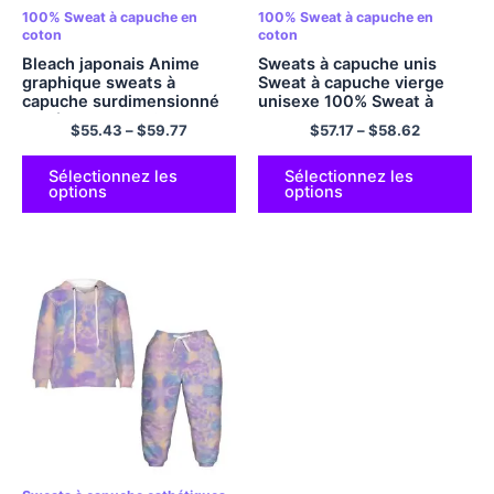
100% Sweat à capuche en
100% Sweat à capuche en
coton
coton
Bleach japonais Anime
Sweats à capuche unis
graphique sweats à
Sweat à capuche vierge
capuche surdimensionné
unisexe 100% Sweat à
pull à capuche taille ue
capuche en coton chaud,
$
55.43
–
$
59.77
$
57.17
–
$
58.62
sweats à capuche en
doux et confortable, pull
Polyester multicolore
confortable, multicolore
Sélectionnez les
Sélectionnez les
options
options