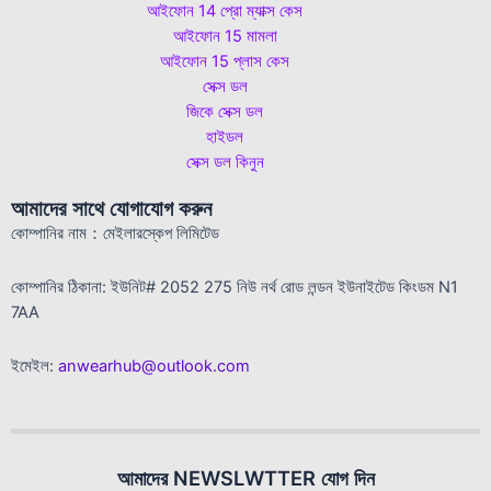
আইফোন 14 প্রো ম্যাক্স কেস
আইফোন 15 মামলা
আইফোন 15 প্লাস কেস
সেক্স ডল
জিকে সেক্স ডল
হাইডল
সেক্স ডল কিনুন
আমাদের সাথে যোগাযোগ করুন
কোম্পানির নাম：মেইলারস্কেপ লিমিটেড
কোম্পানির ঠিকানা: ইউনিট# 2052 275 নিউ নর্থ রোড লন্ডন ইউনাইটেড কিংডম N1
7AA
ইমেইল:
anwearhub@outlook.com
আমাদের NEWSLWTTER যোগ দিন