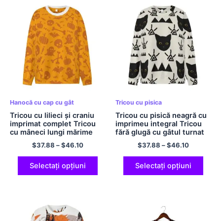
Hanocă cu cap cu gât
Tricou cu pisica
Tricou cu lilieci și craniu
Tricou cu pisică neagră cu
imprimat complet Tricou
imprimeu integral Tricou
cu mâneci lungi mărime
fără glugă cu gâtul turnat
UE, cu decolteu O, Cămașă
Tricou confortabil din
$
37.88
–
$
46.10
$
37.88
–
$
46.10
de Halloween pentru
poliester pentru bărbați și
bărbați și femei Tricou din
femei Cămăși cu pisici
poliester
Selectați opțiuni
Selectați opțiuni