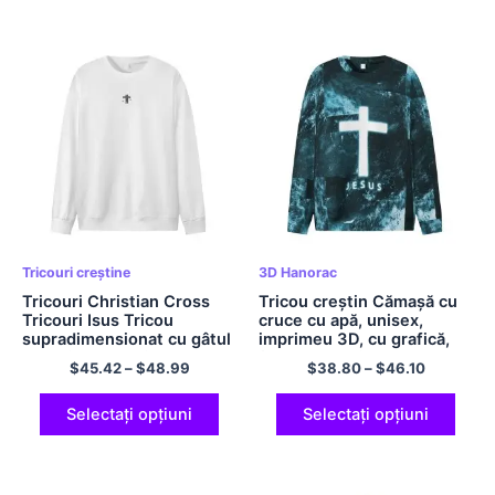
Tricouri creștine
3D Hanorac
Tricouri Christian Cross
Tricou creștin Cămașă cu
Tricouri Isus Tricou
cruce cu apă, unisex,
supradimensionat cu gâtul
imprimeu 3D, cu grafică,
O mărime UE Tricou cu
fără glugă, tricou cu cruce,
$
45.42
–
$
48.99
$
38.80
–
$
46.10
mâneci lungi Cămașă
tricou cool, amuzant,
casual pentru bărbați și
noutate, cu mâneci lungi,
femei
tricou din poliester cu gât
Selectați opțiuni
Selectați opțiuni
crestat