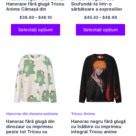
Hanorace fără glugă Tricou
Scufundă-te într-o
Anime Cămașă din
sărbătoare a expresiilor
poliester imprimată 3D
rafinate Tricou anime
$
38.80
–
$
46.10
$
45.42
–
$
48.99
Tricou supradimensionat
Cămașă confortabilă
cu gât crew Tricou cu
supradimensionată cu
mâneci lungi
mâneci lungi
Selectați opțiuni
Selectați opțiuni
Hanorac din desene animate
Tricou Anime
Hanorac fără glugă din
Hanorac negru fără glugă
dinozaur cu imprimeu
cu înălbire cu imprimeu
peste tot Tricou cu
integral Tricou anime