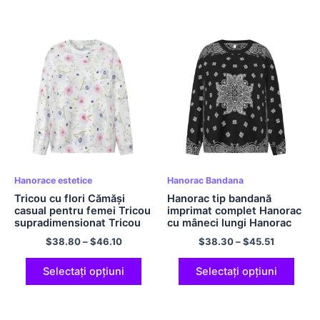
Hanorace estetice
Hanorac Bandana
Tricou cu flori Cămăși
Hanorac tip bandană
casual pentru femei Tricou
imprimat complet Hanorac
supradimensionat Tricou
cu mâneci lungi Hanorac
din poliester Tricou cu
cu gât O
$
38.80
–
$
46.10
$
38.30
–
$
45.51
mânecă lungă cu gâtul în
formă de O
Selectați opțiuni
Selectați opțiuni