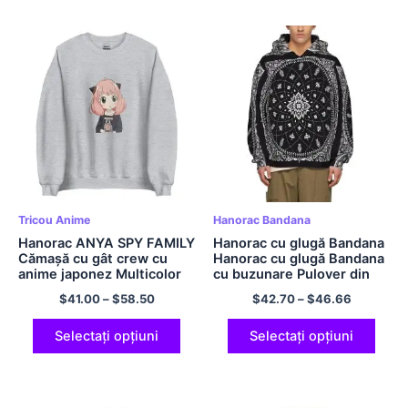
Tricou Anime
Hanorac Bandana
Hanorac ANYA SPY FAMILY
Hanorac cu glugă Bandana
Cămașă cu gât crew cu
Hanorac cu glugă Bandana
anime japonez Multicolor
cu buzunare Pulover din
poliester pentru bărbați și
$
41.00
–
$
58.50
$
42.70
–
$
46.66
femei
Selectați opțiuni
Selectați opțiuni