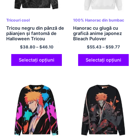
Tricouri cool
100% Hanorac din bumbac
Tricou negru din pânză de
Hanorac cu glugă cu
păianjen și fantomă de
grafică anime japonez
Halloween Tricou
Bleach Pulover
Streetwear Tricou cu gât
supradimensionat Hanorac
$
38.80
–
$
46.10
$
55.43
–
$
59.77
crew Tricou din poliester
cu glugă mărimea UE
Hanorac ușor cu mâneci
Hanorac cu glugă din
lungi
poliester Multicolor
Selectați opțiuni
Selectați opțiuni