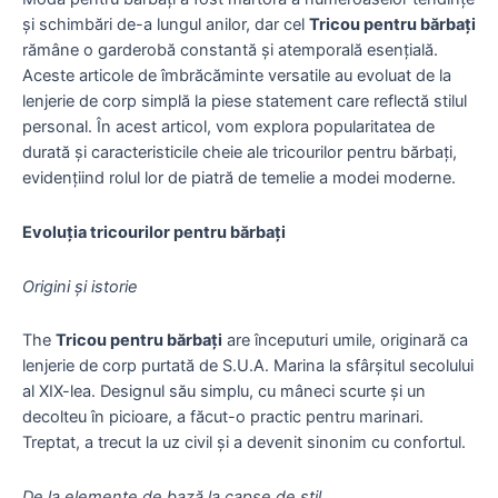
și schimbări de-a lungul anilor, dar cel
Tricou pentru bărbați
rămâne o garderobă constantă și atemporală esențială.
Aceste articole de îmbrăcăminte versatile au evoluat de la
lenjerie de corp simplă la piese statement care reflectă stilul
personal. În acest articol, vom explora popularitatea de
durată și caracteristicile cheie ale tricourilor pentru bărbați,
evidențiind rolul lor de piatră de temelie a modei moderne.
Evoluția tricourilor pentru bărbați
Origini și istorie
The
Tricou pentru bărbați
are începuturi umile, originară ca
lenjerie de corp purtată de S.U.A. Marina la sfârșitul secolului
al XIX-lea. Designul său simplu, cu mâneci scurte și un
decolteu în picioare, a făcut-o practic pentru marinari.
Treptat, a trecut la uz civil și a devenit sinonim cu confortul.
De la elemente de bază la capse de stil