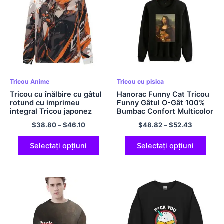
Tricou Anime
Tricou cu pisica
Tricou cu înălbire cu gâtul
Hanorac Funny Cat Tricou
rotund cu imprimeu
Funny Gâtul O-Gât 100%
integral Tricou japonez
Bumbac Confort Multicolor
Tricou anime Tricou
$
38.80
–
$
46.10
$
48.82
–
$
52.43
iubitori de anime Tricou
din poliester fără glugă
pentru bărbați și femei
Selectați opțiuni
Selectați opțiuni