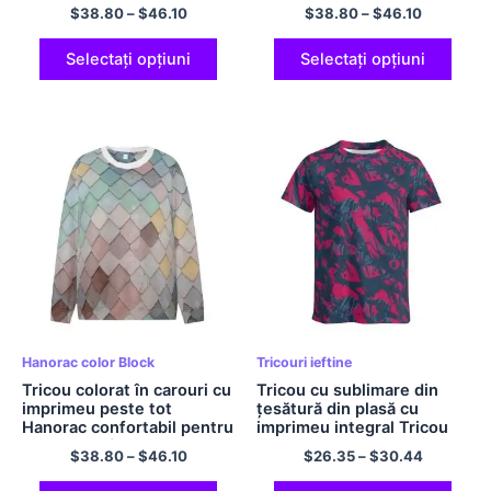
dinozaur Tricou confortabil
Tricou confortabil din
$
38.80
–
$
46.10
$
38.80
–
$
46.10
pentru adulți cu mânecă
poliester Tricou cu gât
lungă Cămăși
roșu pentru iubitorul de
supradimensionate din
anime Bleach Lover
Selectați opțiuni
Selectați opțiuni
poliester Tricou cu gât
crew
Hanorac color Block
Tricouri ieftine
Tricou colorat în carouri cu
Tricou cu sublimare din
imprimeu peste tot
țesătură din plasă cu
Hanorac confortabil pentru
imprimeu integral Tricou
adulți cu mâneci lungi
clasic pentru bărbați și
$
38.80
–
$
46.10
$
26.35
–
$
30.44
Tricou confortabil din
femei Poliester
poliester cu gâtul rotund