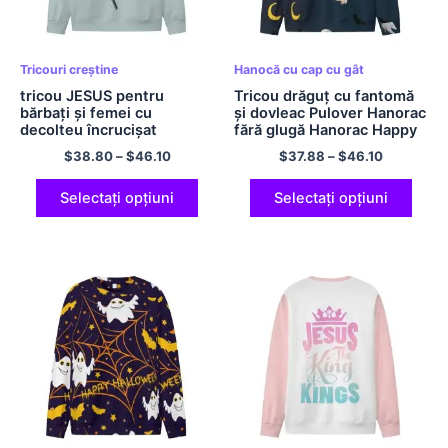
Tricouri creștine
Hanocă cu cap cu gât
tricou JESUS ​​pentru
Tricou drăguț cu fantomă
bărbați și femei cu
și dovleac Pulover Hanorac
decolteu încrucișat
fără glugă Hanorac Happy
Hanorac fără glugă cu
Halloween Tricou
$
38.80
–
$
46.10
$
37.88
–
$
46.10
mânecă lungă JESUS ​​LOVE
bleumarin din poliester
YOU Tricou cruce Tricou cu
sănătate mintală Cămașă
Selectați opțiuni
Selectați opțiuni
ușoară din poliester