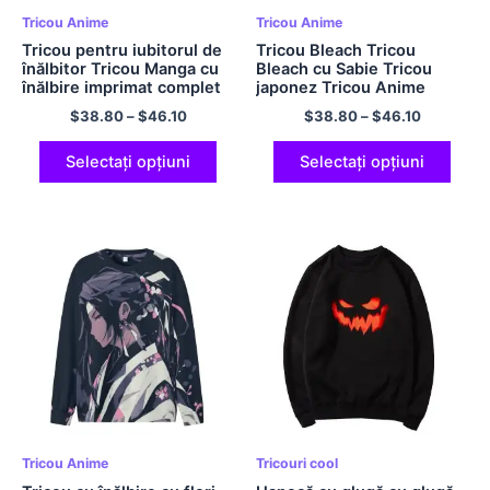
Tricou Anime
Tricou Anime
Tricou pentru iubitorul de
Tricou Bleach Tricou
înălbitor Tricou Manga cu
Bleach cu Sabie Tricou
înălbire imprimat complet
japonez Tricou Anime
Tricou japonez fără glugă
Tricou unisex Confort, din
$
38.80
–
$
46.10
$
38.80
–
$
46.10
Tricou anime Tricou cu
poliester, fără glugă, cu
graffiti Tricou confortabil
mâneci lungi, Mărime UE
din poliester cu gâtul
Tricou cu gât crew
Selectați opțiuni
Selectați opțiuni
rotund
Tricou Anime
Tricouri cool