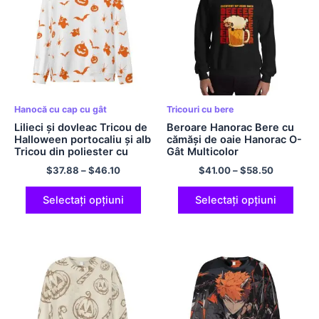
Hanocă cu cap cu gât
Tricouri cu bere
Lilieci și dovleac Tricou de
Beroare Hanorac Bere cu
Halloween portocaliu și alb
cămăși de oaie Hanorac O-
Tricou din poliester cu
Gât Multicolor
decolteu rotund Hanorac
$
37.88
–
$
46.10
$
41.00
–
$
58.50
cu glugă lejer și comod
Selectați opțiuni
Selectați opțiuni