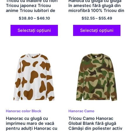
Tricou cu înălbire cu flori
Hanocă cu glugă cu glugă
Tricou japonez Tricou
în amestec fără glugă din
anime Tricou iubitori de
microfibră 100% Tricou din
anime Tricou cu gât crew
bumbac confortabil și
$
38.80
–
$
46.10
$
52.55
–
$
55.49
Tricou confortabil din
moale Tricou Ghostface
poliester fără glugă pentru
Fire Tricouri cu decolteu
bărbați și femei
pentru bărbați și femei,
Selectați opțiuni
Selectați opțiuni
multicolor
Hanorac color Block
Hanorac Camo
Hanorac cu glugă cu
Tricou Camo Hanorac
imprimeu maro de vacă
Global Blank fără glugă
pentru adulți Hanorac cu
Cămăși din poliester activ