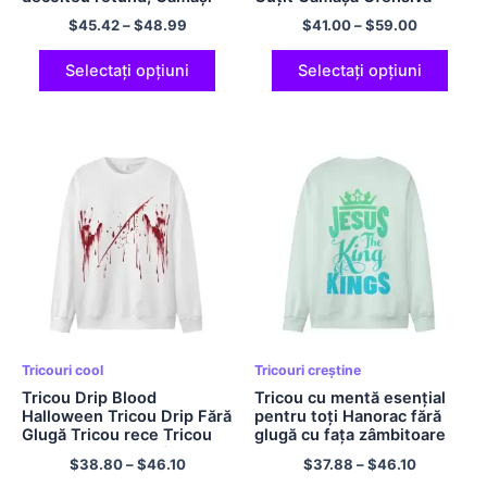
calde și confortabile de
Multicolor
$
45.42
–
$
48.99
$
41.00
–
$
59.00
Crăciun, bumbac 180 GSM
Selectați opțiuni
Selectați opțiuni
Tricouri cool
Tricouri creștine
Tricou Drip Blood
Tricou cu mentă esențial
Halloween Tricou Drip Fără
pentru toți Hanorac fără
Glugă Tricou rece Tricou
glugă cu fața zâmbitoare
din poliester cu mâneci
drăguță Hanorac unisex
$
38.80
–
$
46.10
$
37.88
–
$
46.10
lungi pentru bărbați și
mărime UE Tricou