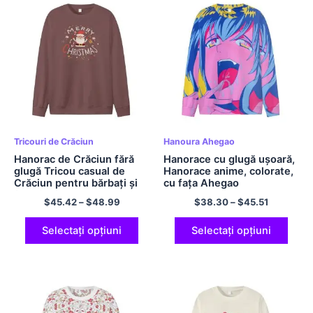
Tricouri de Crăciun
Hanoura Ahegao
Hanorac de Crăciun fără
Hanorace cu glugă ușoară,
glugă Tricou casual de
Hanorace anime, colorate,
Crăciun pentru bărbați și
cu fața Ahegao
femei, bumbac 180 GSM
$
45.42
–
$
48.99
$
38.30
–
$
45.51
Selectați opțiuni
Selectați opțiuni