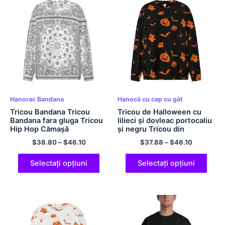
Hanorac Bandana
Hanocă cu cap cu gât
Tricou Bandana Tricou
Tricou de Halloween cu
Bandana fara gluga Tricou
lilieci și dovleac portocaliu
Hip Hop Cămașă
și negru Tricou din
confortabilă din poliester
poliester cu decolteu
$
38.80
–
$
46.10
$
37.88
–
$
46.10
cu mâneci lungi Cămașă
rotund Hanorac cu glugă
supradimensionată
lejer și comod
Selectați opțiuni
Selectați opțiuni