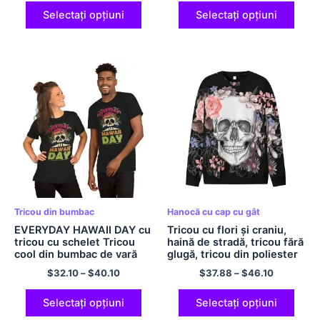
femei
supradimensionat din
poliester confortabil Isus
Selectați opțiuni
Selectați opțiuni
Cămașă JESUS ​​THE KINGS
Hanoră bloc Tricou cu gât
crew
Tricou din bumbac
Hanocă cu cap cu gât
EVERYDAY HAWAII DAY cu
Tricou cu flori și craniu,
tricou cu schelet Tricou
haină de stradă, tricou fără
cool din bumbac de vară
glugă, tricou din poliester
pentru bărbați și femei,
de mărime europeană,
$
32.10
–
$
40.10
$
37.88
–
$
46.10
multicolor
tricou cu glugă ușoară,
tricou cu gât turnu pentru
bărbați și femei
Selectați opțiuni
Selectați opțiuni