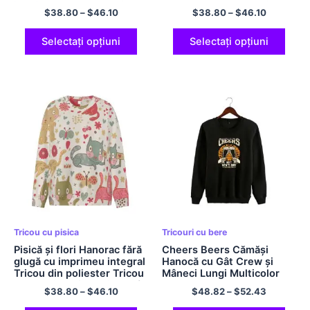
imprimeu peste tot Tricou
Hanorac ușoară Tehnica
$
38.80
–
$
46.10
$
38.80
–
$
46.10
cu gât crew Hanorac
Hanorac Tricou cu gât
supradimensionat din
crew pentru bărbați și
poliester pentru bărbați și
femei Poliester
Selectați opțiuni
Selectați opțiuni
femei
Tricou cu pisica
Tricouri cu bere
Pisică și flori Hanorac fără
Cheers Beers Cămăși
glugă cu imprimeu integral
Hanocă cu Gât Crew și
Tricou din poliester Tricou
Mâneci Lungi Multicolor
casual și confortabil cu gât
$
38.80
–
$
46.10
$
48.82
–
$
52.43
crew Hanoac ușor cu glugă
Cămăși supradimensionate