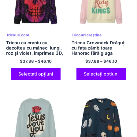
Tricouri cool
Tricouri creștine
Tricou cu craniu cu
Tricou Crewneck Drăguț
decolteu cu mâneci lungi,
cu fața zâmbitoare
roz și violet, imprimeu 3D,
Hanorac fără glugă
fără glugă, tricou ușoară
Hanorac supradimensionat
$
37.88
–
$
46.10
$
37.88
–
$
46.10
din poliester, confort și
pentru bărbați și femei
ocazional, pentru bărbați și
Tricou Jesus din poliester
femei
confortabil Cămașă JESUS ​​
Selectați opțiuni
Selectați opțiuni
THE KINGS Hanorac color
block Cămașă roz și
galbenă