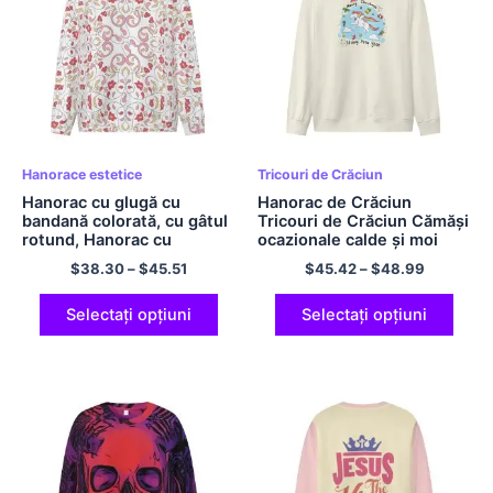
Hanorace estetice
Tricouri de Crăciun
Hanorac cu glugă cu
Hanorac de Crăciun
bandană colorată, cu gâtul
Tricouri de Crăciun Cămăși
rotund, Hanorac cu
ocazionale calde și moi
bandană, ocazional, din
Bumbac 180 GSM
$
38.30
–
$
45.51
$
45.42
–
$
48.99
poliester
Selectați opțiuni
Selectați opțiuni