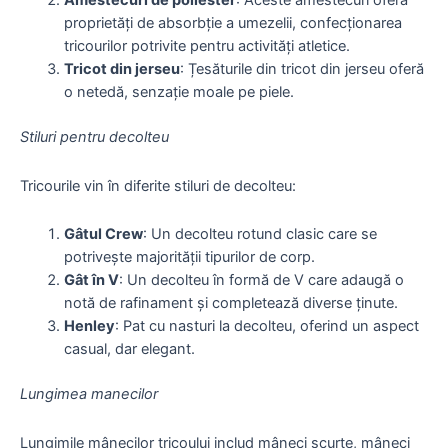
Amestecuri de poliester
: Aceste amestecuri oferă
proprietăți de absorbție a umezelii, confecţionarea
tricourilor potrivite pentru activităţi atletice.
Tricot din jerseu
: Țesăturile din tricot din jerseu oferă
o netedă, senzație moale pe piele.
Stiluri pentru decolteu
Tricourile vin în diferite stiluri de decolteu:
Gâtul Crew
: Un decolteu rotund clasic care se
potrivește majorității tipurilor de corp.
Gât în ​​V
: Un decolteu în formă de V care adaugă o
notă de rafinament și completează diverse ținute.
Henley
: Pat cu nasturi la decolteu, oferind un aspect
casual, dar elegant.
Lungimea manecilor
Lungimile mânecilor tricoului includ mâneci scurte, mâneci