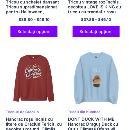
Tricou cu schelet dansant
Tricou vintage roz închis
Tricou supradimensionat
decolteu LOVE IS KING cu
pentru Halloween,
tricou cu trandafir roșu
învechit, fără glugă,
Hanorac fără glugă Jesus
$
38.80
–
$
46.10
$
37.88
–
$
46.10
cămașă confortabilă din
cu hanorac cu mânecă
poliester pentru bărbați și
lungă Cămașă în cruce
femei
Cămașă ușoară din
Selectați opțiuni
Selectați opțiuni
poliester
Tricouri de Crăciun
Tricou din bumbac
Hanorac roșu închis cu
DONT DUCK WITH ME
litere de Crăciun Fericit, cu
Hanorac Drăguț Duck cu
decolteu rotund, Cămăși
Cuțit Cămașă Ofensivă