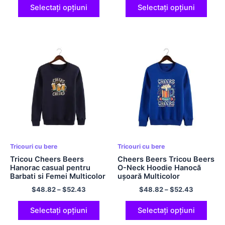
Cadou pentru cadoul ei de
Selectați opțiuni
Selectați opțiuni
Crăciun
Tricouri cu bere
Tricouri cu bere
Tricou Cheers Beers
Cheers Beers Tricou Beers
Hanorac casual pentru
O-Neck Hoodie Hanocă
Barbati si Femei Multicolor
ușoară Multicolor
$
48.82
–
$
52.43
$
48.82
–
$
52.43
Selectați opțiuni
Selectați opțiuni