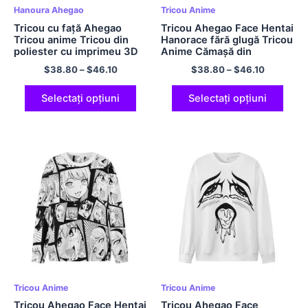
Hanoura Ahegao
Tricou Anime
Tricou cu față Ahegao
Tricou Ahegao Face Hentai
Tricou anime Tricou din
Hanorace fără glugă Tricou
poliester cu imprimeu 3D
Anime Cămașă din
Tricou cu decolteu în
poliester imprimată 3D
$
38.80
–
$
46.10
$
38.80
–
$
46.10
mărime europeană Tricou
Tricou cu mânecă lungă de
cu mâneci lungi
mărime europeană
supradimensionate
Selectați opțiuni
Selectați opțiuni
Tricou Anime
Tricou Anime
Tricou Ahegao Face Hentai
Tricou Ahegao Face