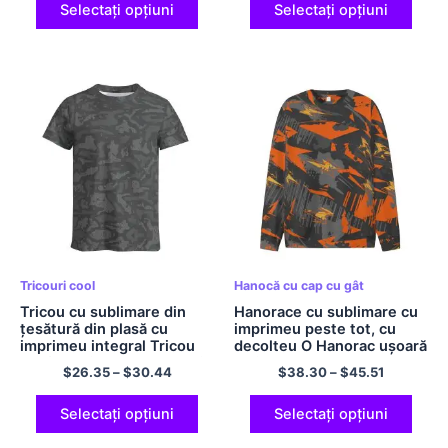
pentru bărbați și femei
Selectați opțiuni
Selectați opțiuni
Tricouri cool
Hanocă cu cap cu gât
Tricou cu sublimare din
Hanorace cu sublimare cu
țesătură din plasă cu
imprimeu peste tot, cu
imprimeu integral Tricou
decolteu O Hanorac ușoară
confortabil pentru bărbați
Poliester
$
26.35
–
$
30.44
$
38.30
–
$
45.51
și femei Poliester
Selectați opțiuni
Selectați opțiuni