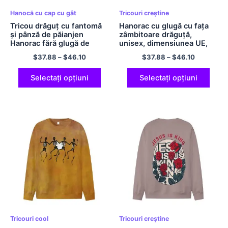
Hanocă cu cap cu gât
Tricouri creștine
Tricou drăguț cu fantomă
Hanorac cu glugă cu fața
și pânză de păianjen
zâmbitoare drăguță,
Hanorac fără glugă de
unisex, dimensiunea UE,
Halloween Tricou
tricou confort, poliester,
$
37.88
–
$
46.10
$
37.88
–
$
46.10
supradimensionat din
Isus, cămașă JESUS ​​THE
poliester casual și comod
KINGS.
Cămăși albastru marine
Selectați opțiuni
Selectați opțiuni
Tricouri cool
Tricouri creștine