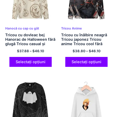
Hanocă cu cap cu gât
Tricou Anime
Tricou cu dovleac bej
Tricou cu înălbire neagră
Hanorac de Halloween fără
Tricou japonez Tricou
glugă Tricou casual și
anime Tricou cool fără
confortabil din poliester
glugă din poliester Cămașă
$
37.88
–
$
46.10
$
38.80
–
$
46.10
Hanorac ușoară Tricou
supradimensionată
supradimensionat cu gât
Hanorac ușoară Tricou cu
turnu pentru bărbați și
gât crew pentru bărbați și
Selectați opțiuni
Selectați opțiuni
femei
femei