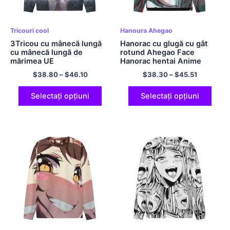
Tricouri cool
Hanoura Ahegao
3Tricou cu mânecă lungă
Hanorac cu glugă cu gât
cu mânecă lungă de
rotund Ahegao Face
mărimea UE
Hanorac hentai Anime
Hanorac ușor
$
38.80
–
$
46.10
$
38.30
–
$
45.51
Selectați opțiuni
Selectați opțiuni