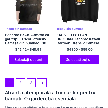
Tricou din bumbac
Tricou din bumbac
Hanorac FXCK Cămașă cu
FXCK TU ESTI UN
gât tripul Tricou ofensiv
UNICORN Hanorac Kawaii
Cămașă din bumbac 180
Cartoon Ofensiv Cămașă
GSM
Multicolor
$
45.42
–
$
48.99
$
41.00
–
$
59.00
Selectați opțiuni
Selectați opțiuni
1
2
3
→
Atractia atemporală a tricourilor pentru
bărbați: O garderobă esențială
Moda pentru bărbați a fost martoră a numeroaselor tendințe